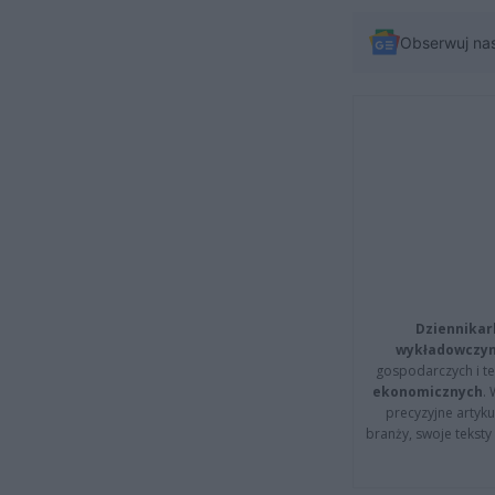
Obserwuj na
Dziennikar
wykładowczyn
gospodarczych i t
ekonomicznych
.
precyzyjne artyku
branży, swoje tekst