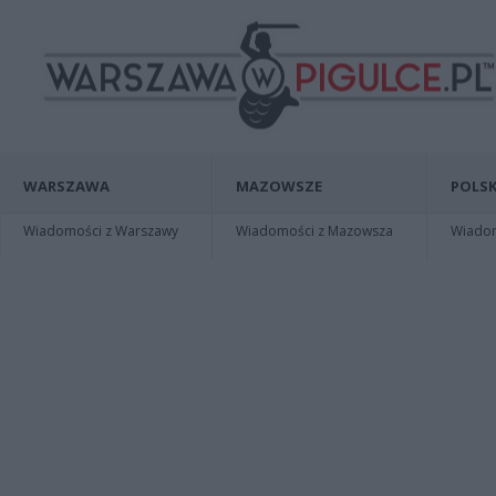
WARSZAWA
MAZOWSZE
POLSK
Wiadomości z Warszawy
Wiadomości z Mazowsza
Wiadomo