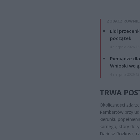
ZOBACZ RÓWNIE
Lidl przeceni
początek
4 sierpnia 2026 16
Pieniądze dla
Wnioski wcią
4 sierpnia 2026 12
TRWA POS
Okoliczności zdarze
Rembertów przy udz
kierunku popełnien
karnego, który doty
Dariusz Rozkosz, 