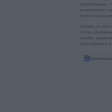
długoterminowe, ta
kompensacyjne czy 
również odczują pop
Pamiętaj, że jeśli 
możesz skontaktowa
wszelkie wątpliw
wyszczególnione w
Obserwuj na