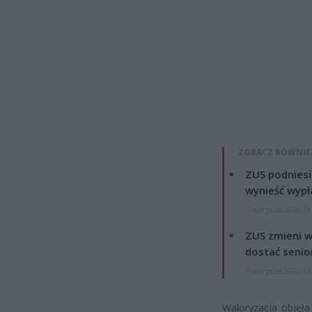
ZOBACZ RÓWNIE
ZUS podniesie
wynieść wypł
7 sierpnia 2026 19
ZUS zmieni w
dostać senio
7 sierpnia 2026 13
Waloryzacja objęła 