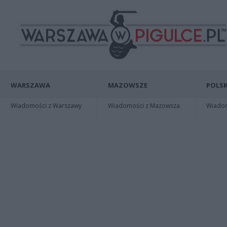
WARSZAWA
MAZOWSZE
POLSK
Wiadomości z Warszawy
Wiadomości z Mazowsza
Wiadomo