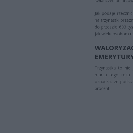
świadczeniobiorców
Jak podaje rzeczni
na trzynastki przez
do przeszło 603 tys
jak wielu osobom r
WALORYZA
EMERYTURY
Trzynastka to nie
marca tego roku 
oznacza, że podsta
procent.