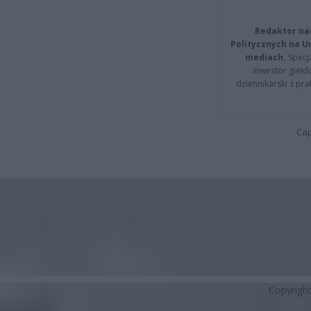
Redaktor na
Politycznych na 
mediach.
Specja
inwestor giełd
dziennikarski z pr
Cap
Copyrigh