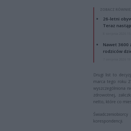
ZOBACZ RÓWNIE
26-letni obyw
Teraz nastąp
8 sierpnia 2026 15
Nawet 3600 z
rodziców dzie
7 sierpnia 2026 19
Drugi list to decy
marca tego roku Z
wyszczególniona ni
zdrowotnej, zalic
netto, które co mie
Świadczeniobiorcy
korespondencji.