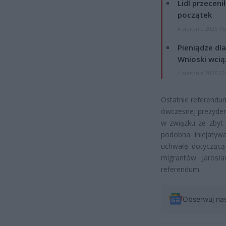
Lidl przeceni
początek
4 sierpnia 2026 16
Pieniądze dla
Wnioski wcią
4 sierpnia 2026 12
Ostatnie referendu
ówczesnej prezyden
w związku ze zbyt n
podobna inicjatyw
uchwałę dotyczącą
migrantów. Jarosł
referendum.
Obserwuj na