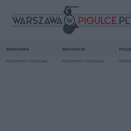
WARSZAWA
MAZOWSZE
POLSK
Wiadomości z Warszawy
Wiadomości z Mazowsza
Wiadomo