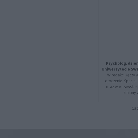
Psycholog, dzie
Uniwersytecie SW
W redakcji łączy 
otoczenie. Specja
oraz warszawskiej 
zmiany 
Cap