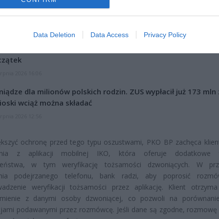
CZ RÓWNIEŻ:
Data Deletion
Data Access
Privacy Policy
l przecenił hit do kuchni. Air fryer tańszy aż o 150 zł, a to dop
czątek
erpnia 2026 16:06
niądze dla milionów polskich rodzin. ZUS wypłacił już 173 mln z
oski wciąż można składać
erpnia 2026 12:56
ększyć ochronę przed tego typu oszustwami, PKO BP zachęca klie
ania z aplikacji mobilnej IKO, która oferuje dodatkowe f
zeństwa, w tym weryfikację tożsamości dzwoniących. W prz
nia podejrzanego telefonu, bank radzi, aby poprosić rozm
wadzenie weryfikacji tożsamości przez aplikację. Klient otrzym
mienie z danymi osoby dzwoniącej, co pozwoli na porównanie
cjami podawanymi przez rozmówcę. Jeśli dane są zgodne, rozmow