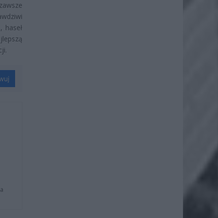
 zawsze
awdziwi
, haseł
jlepszą
ji.
wuj
na