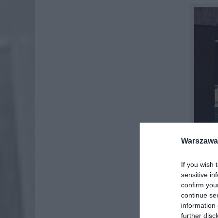
Warszawa 
If you wish 
sensitive in
confirm you
continue se
information 
further disc