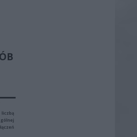
SÓB
y
 liczbą
gólnej
łączeń