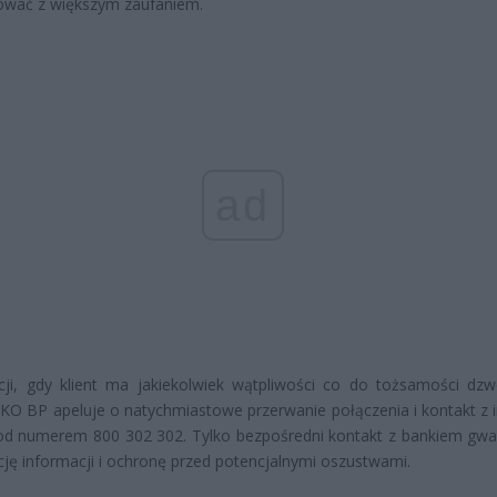
ować z większym zaufaniem.
ad
ji, gdy klient ma jakiekolwiek wątpliwości co do tożsamości dzw
KO BP apeluje o natychmiastowe przerwanie połączenia i kontakt z in
od numerem 800 302 302. Tylko bezpośredni kontakt z bankiem gwa
cję informacji i ochronę przed potencjalnymi oszustwami.