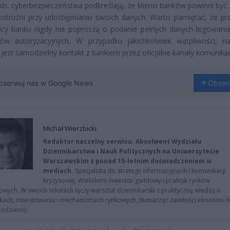
 ds. cyberbezpieczeństwa podkreślają, że klienci banków powinni być
 ostrożni przy udostępnianiu swoich danych. Warto pamiętać, że pr
icy banku nigdy nie poproszą o podanie pełnych danych logowania
ów autoryzacyjnych. W przypadku jakichkolwiek wątpliwości, na
 jest samodzielny kontakt z bankiem przez oficjalne kanały komunikac
bserwuj nas w Google News
Obser
Michał Wierzbicki
Redaktor naczelny serwisu. Absolwent Wydziału
Dziennikarstwa i Nauk Politycznych na Uniwersytecie
Warszawskim z ponad 15-letnim doświadczeniem w
mediach.
Specjalista ds. strategii informacyjnych i komunikacji
kryzysowej. Wieloletni inwestor giełdowy i praktyk rynków
owych. W swoich tekstach łączy warsztat dziennikarski z praktyczną wiedzą o
kach, inwestowaniu i mechanizmach rynkowych, tłumacząc zawiłości ekonomii 
codzienny.