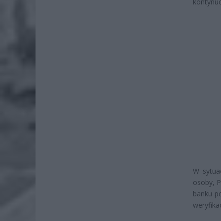
kontynu
W sytuac
osoby, P
banku p
weryfika