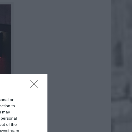
sonal or
ection to
ou may
 personal
out of the
 downstream