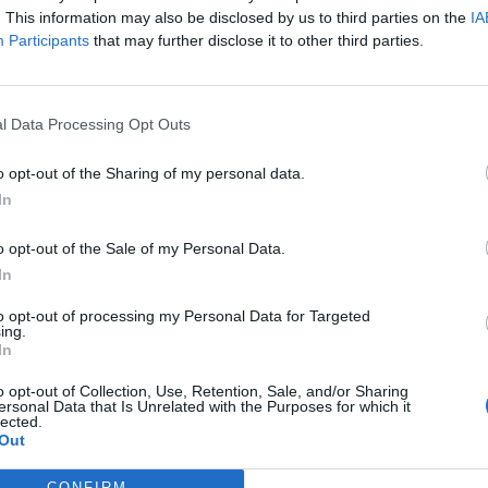
. This information may also be disclosed by us to third parties on the
IA
rmuje PKO BP, oszuści kontaktują się z klientami, twierdząc, że do
Participants
that may further disclose it to other third parties.
łamania na ich konta bankowe. Podczas rozmowy, pod pret
nia bezpieczeństwa konta, próbują wyłudzić dane umożliwiające do
finansowych klienta. Bank podkreśla, że udostępnienie takich inf
l Data Processing Opt Outs
wadzić do natychmiastowej utraty oszczędności, a interwencja polic
na, ponieważ pokrzywdzeni często sami przekazują oszustom swoje 
o opt-out of the Sharing of my personal data.
In
o opt-out of the Sale of my Personal Data.
In
to opt-out of processing my Personal Data for Targeted
ing.
ad
In
o opt-out of Collection, Use, Retention, Sale, and/or Sharing
ersonal Data that Is Unrelated with the Purposes for which it
lected.
Out
CONFIRM