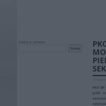
PKO
Szukaj w serwisie
Szukaj
MOŻ
PIE
SE
12 kwietn
PKO BP 
prób o
ostroż
telefon