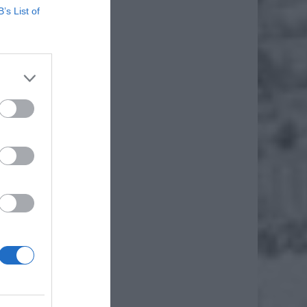
B’s List of
szło do
ekstem
stęp do
ormacji
ji bywa
dane.