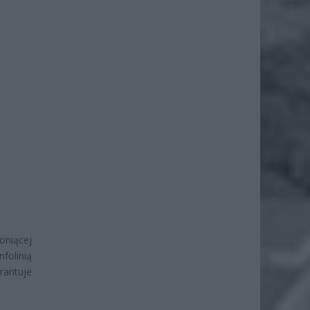
oniącej
folinią
rantuje