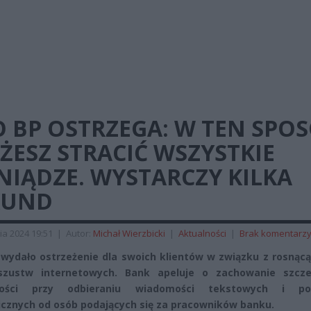
 BP OSTRZEGA: W TEN SPO
ESZ STRACIĆ WSZYSTKIE
NIĄDZE. WYSTARCZY KILKA
KUND
ia 2024 19:51
|
Autor:
Michał Wierzbicki
|
Aktualności
|
Brak komentarz
wydało ostrzeżenie dla swoich klientów w związku z rosnącą
szustw internetowych. Bank apeluje o zachowanie szcze
ności przy odbieraniu wiadomości tekstowych i po
icznych od osób podających się za pracowników banku.