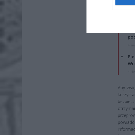
ZOBA
Lid
po
4 si
Pie
Wni
4 si
Aby zwi
korzyst
bezpiec
otrzyma
przepro
powiado
informa