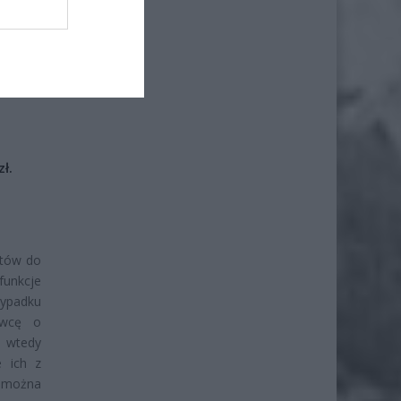
iero
ł.
ntów do
unkcje
ypadku
ówcę o
a wtedy
 ich z
ę można