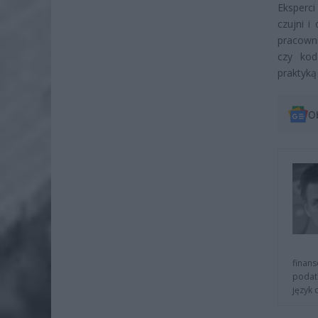
Eksperci
czujni i
pracown
czy kod
praktyką
O
finans
podat
język 