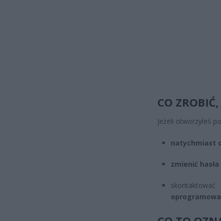
CO ZROBIĆ,
Jeżeli otworzyłeś po
natychmiast o
zmienić hasła
skontaktowa
oprogramowan
CO TO OZN