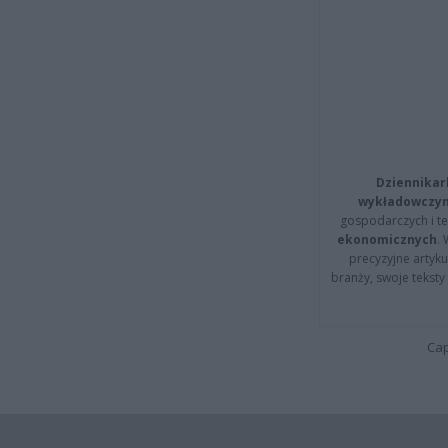
Dziennikar
wykładowczyn
gospodarczych i t
ekonomicznych
.
precyzyjne artyku
branży, swoje tekst
Cap