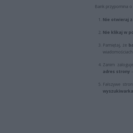
Bank przypomina o 
Nie otwieraj 
Nie klikaj w p
Pamiętaj, że
ba
wiadomościach 
Zanim zaloguj
adres strony
—
Fałszywe str
wyszukiwark