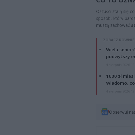
Oszuści stają się c
sposób, który bard
muszą zachować
s
ZOBACZ RÓWNIE
Wielu senior
podwyższy e
4 sierpnia 2026 12
1600 zł mies
Wiadomo, co
4 sierpnia 2026 12
Obserwuj na