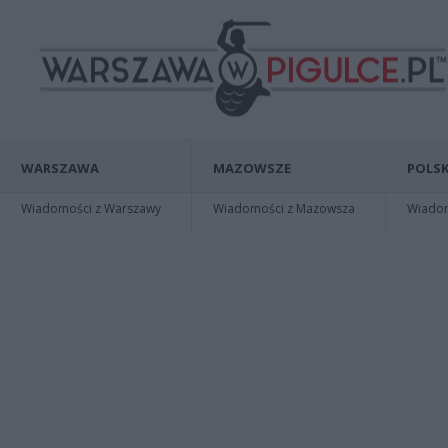
WARSZAWA
MAZOWSZE
POLSK
Wiadomości z Warszawy
Wiadomości z Mazowsza
Wiadomo