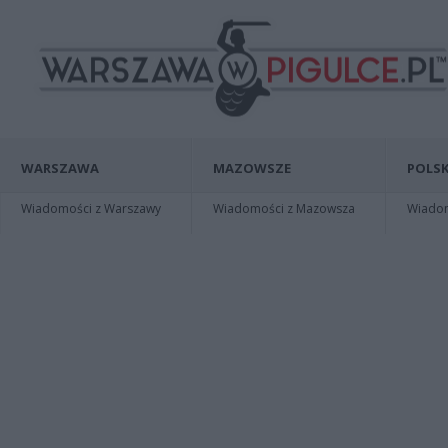
WARSZAWA
MAZOWSZE
POLSK
Wiadomości z Warszawy
Wiadomości z Mazowsza
Wiadomo