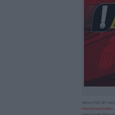
Klienci PKO BP otrz
internetową banku
.
wskazówek dotycząc