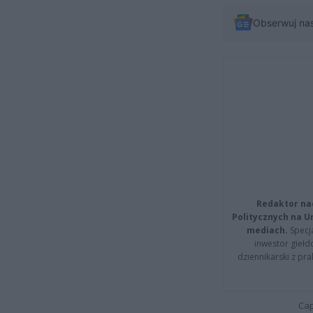
Obserwuj na
Redaktor na
Politycznych na 
mediach.
Specja
inwestor giełd
dziennikarski z pr
Cap