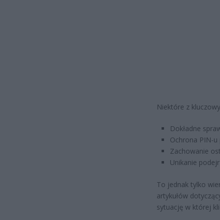
Niektóre z kluczowy
Dokładne spra
Ochrona PIN-u 
Zachowanie ost
Unikanie podej
To jednak tylko wie
artykułów dotycząc
sytuację w której kl