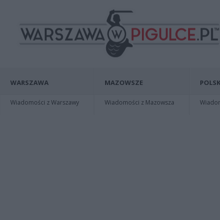
WARSZAWA
MAZOWSZE
POLSK
Wiadomości z Warszawy
Wiadomości z Mazowsza
Wiadomo