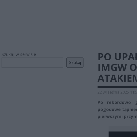
PO UPA
Szukaj w serwisie
Szukaj
IMGW O
ATAKIE
22 września 2025 11:
Po rekordowo g
pogodowe tąpnięc
pierwszymi przy