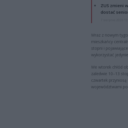
ZUS zmieni w
dostać senio
7 sierpnia 2026 13
Wraz z nowym tygod
mieszkańcy centraln
stopni i pojawiające
wykorzystać jedyni
We wtorek chłód ob
zaledwie 10–13 stop
czwartek przyniosą
województwami po