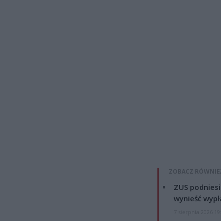
ZOBACZ RÓWNIE
ZUS podniesie
wynieść wypł
7 sierpnia 2026 19