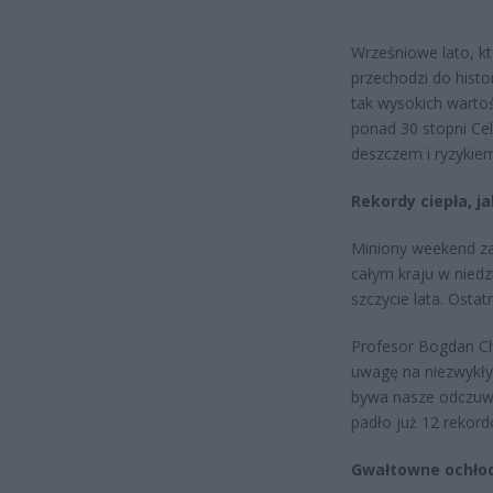
Wrześniowe lato, kt
przechodzi do histo
tak wysokich warto
ponad 30 stopni Cel
deszczem i ryzykie
Rekordy ciepła, ja
Miniony weekend zap
całym kraju w niedz
szczycie lata. Ost
Profesor Bogdan Ch
uwagę na niezwykły 
bywa nasze odczuwa
padło już 12 rekord
Gwałtowne ochłod