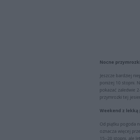
Nocne przymrozki 
Jeszcze bardziej n
poniżej 10 stopni. N
pokazać zaledwie 2
przymrozki tej jesien
Weekend z lekką 
Od piątku pogoda ni
oznacza więcej prz
15–20 stopni, ale l