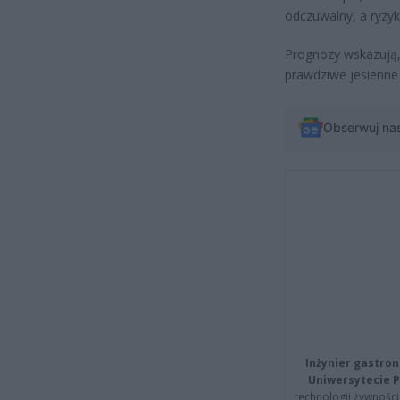
odczuwalny, a ryzy
Prognozy wskazują, 
prawdziwe jesienne
Obserwuj na
Inżynier gastron
Uniwersytecie P
technologii żywności 