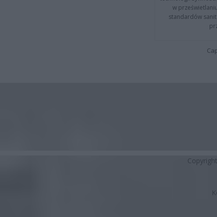
w prześwietlani
standardów sanita
pr
Cap
Copyrigh
K