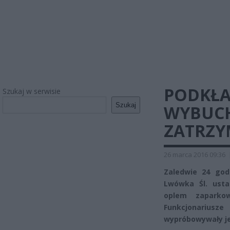
PODKŁA
Szukaj w serwisie
Szukaj
WYBUC
ZATRZY
26 marca 2016 09:36
Zaledwie 24 god
Lwówka Śl. ust
oplem zaparko
Funkcjonariusz
wypróbowywały je