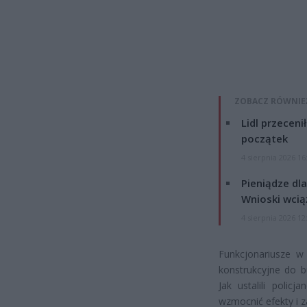
ZOBACZ RÓWNIE
Lidl przeceni
początek
4 sierpnia 2026 16
Pieniądze dla
Wnioski wcią
4 sierpnia 2026 12
Funkcjonariusze w 
konstrukcyjne do 
Jak ustalili polic
wzmocnić efekty i z