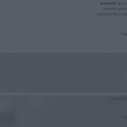
mediach.
Specja
inwestor giełd
dziennikarski z pr
Cap
Copyrigh
K