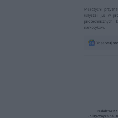
Mężczyźni przyzna
usłyszeli już w p
pirotechnicznych,
narkotyków.
Obserwuj na
Redaktor na
Politycznych na 