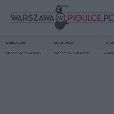
WARSZAWA
MAZOWSZE
POLSK
Wiadomości z Warszawy
Wiadomości z Mazowsza
Wiadomo