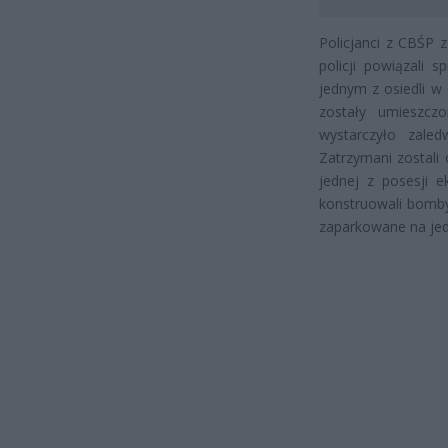
Policjanci z CBŚP 
policji powiązali
jednym z osiedli w
zostały umieszcz
wystarczyło zale
Zatrzymani zostali
jednej z posesji e
konstruowali bomby
zaparkowane na jed