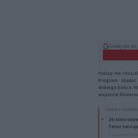
Dodaj nas do 
Polacy nie chcą e
Program dopłat
dobiega końca. W
wsparcie finansow
ZOBACZ RÓWNIE
26-letni obyw
Teraz nastąp
8 sierpnia 2026 15