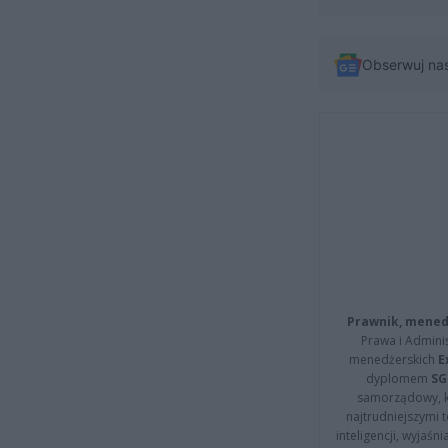
Obserwuj na
Prawnik, menedż
Prawa i Adminis
menedżerskich
E
dyplomem
SG
samorządowy, kt
najtrudniejszymi t
inteligencji, wyjaś