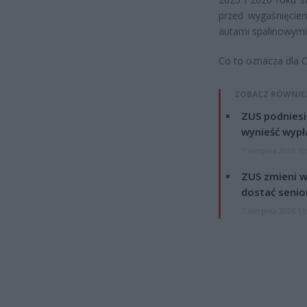
przed wygaśnięcie
autami spalinowymi 
Co to oznacza dla C
ZOBACZ RÓWNIE
ZUS podniesie
wynieść wypł
7 sierpnia 2026 19
ZUS zmieni w
dostać senio
7 sierpnia 2026 13