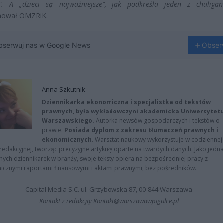
m”. A „dzieci są najważniejsze”, jak podkreśla jeden z chuligan
mował OMZRiK.
bserwuj nas w Google News
Obser
Anna Szkutnik
Dziennikarka ekonomiczna i specjalistka od tekstów
prawnych, była wykładowczyni akademicka Uniwersytet
Warszawskiego.
Autorka newsów gospodarczych i tekstów o
prawie.
Posiada dyplom z zakresu tłumaczeń prawnych i
ekonomicznych
. Warsztat naukowy wykorzystuje w codziennej
redakcyjnej, tworząc precyzyjne artykuły oparte na twardych danych. Jako jedna
znych dziennikarek w branży, swoje teksty opiera na bezpośredniej pracy z
nicznymi raportami finansowymi i aktami prawnymi, bez pośredników.
Capital Media S.C. ul. Grzybowska 87, 00-844 Warszawa
Kontakt z redakcją: Kontakt@warszawawpigulce.pl