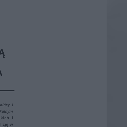
Ą
A
aińcy i
okalnym
kich i
licję w