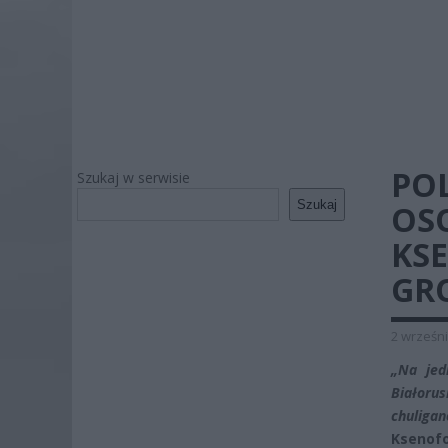
POL
Szukaj w serwisie
Szukaj
OS
KS
GR
2 wrześni
„Na jed
Białoru
chuliga
Ksenofo