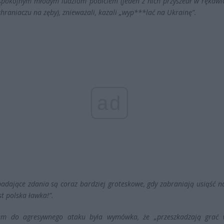
 spokojnym młodym ludziom pobiciem (jeden z nich przyszedł w rękawi
hraniaczu na zęby), znieważali, kazali „wyp***lać na Ukrainę”.
ad
padające zdania są coraz bardziej groteskowe, gdy zabraniają usiąść n
st polska ławka!”.
tem do agresywnego ataku była wymówka, że „przeszkadzają grać 