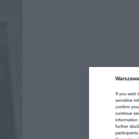
Warszawa 
Dod
If you wish 
sensitive in
confirm you
continue se
information 
further disc
participants