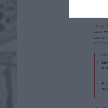
„Przed 1
na tle n
Zachowań 
osobę. C
ZOBA
Lid
po
4 si
Pie
Wni
4 si