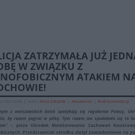
ICJA ZATRZYMAŁA JUŻ JEDN
OBĘ W ZWIĄZKU Z
ENOFOBICZNYM ATAKIEM N
OCHOWIE!
a 2022 19:46
|
Autor:
Anna Szkutnik
|
Aktualności
|
Brak komentarzy
nym z warszawskich boisk spotykają się regularnie Polacy, Ukr
sini, by razem pograć w piłkę. Tym razem nie spodobało się to l
nom”
– pisze Ośrodek Monitorowania Zachowań Rasistows
bicznych. Przedstawiciel ośrodka złożył zawiadomienie na po