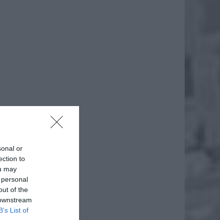
daj
sonal or
ection to
ou may
 personal
out of the
 downstream
B’s List of