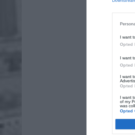
Downstream 
Persona
I want t
Opted 
I want t
Opted 
I want 
Advertis
Opted 
I want t
of my P
was col
Opted 