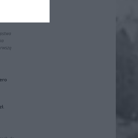
ępstwa
ia
erwszą
iero
ł.