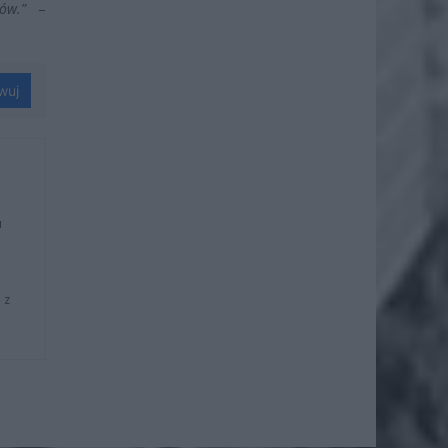
ów.”
–
wuj
u
 z