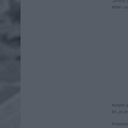
„Grozili
MMA i oc
Kolejne 
bo „to je
Preteks