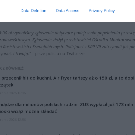
Data Deletion
Data Access
Privacy Policy
4:00 otrzymaliśmy zgłoszenie dotyczące podejrzenia popełnienia przest
arodowościowym. Zgłoszenie złożył przedstawiciel Ośrodka Monitorowan
Rasistowskich i Ksenofobicznych. Policjanci z KRP VII zatrzymali już pi
zynności trwają.” –
pisze policja na Twitterze.
CZ RÓWNIEŻ:
l przecenił hit do kuchni. Air fryer tańszy aż o 150 zł, a to dop
czątek
erpnia 2026 16:06
niądze dla milionów polskich rodzin. ZUS wypłacił już 173 mln z
oski wciąż można składać
erpnia 2026 12:56