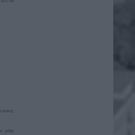
cach do
a ławce,
w piłkę