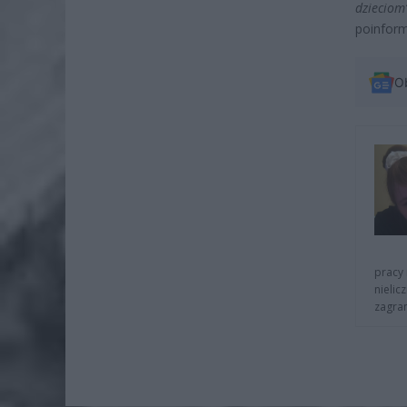
dziecio
poinfor
O
pracy 
nielic
zagra