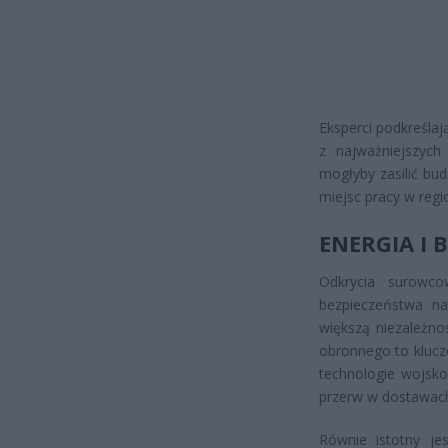
Eksperci podkreślaj
z najważniejszych
mogłyby zasilić bu
miejsc pracy w reg
ENERGIA I
Odkrycia surowco
bezpieczeństwa na
większą niezależno
obronnego to kluc
technologie wojsko
przerw w dostawac
Równie istotny je