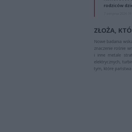
rodziców dzie
7 sierpnia 2026 19
ZŁOŻA, KT
Nowe badania wskaz
znaczenie rośnie wr
i inne metale stra
elektrycznych, tur
tym, które państwa 