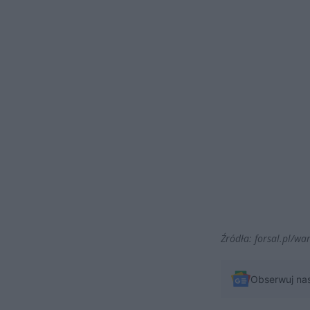
Źródła: forsal.pl/w
Obserwuj na