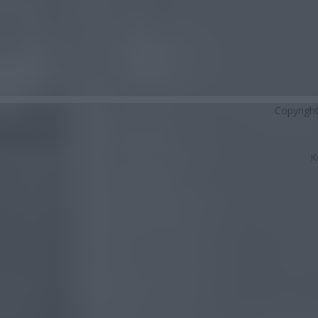
Copyrigh
K