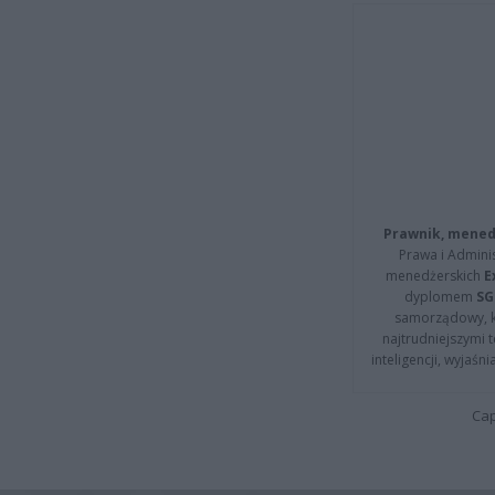
Prawnik, menedż
Prawa i Adminis
menedżerskich
E
dyplomem
SG
samorządowy, kt
najtrudniejszymi t
inteligencji, wyjaś
Cap