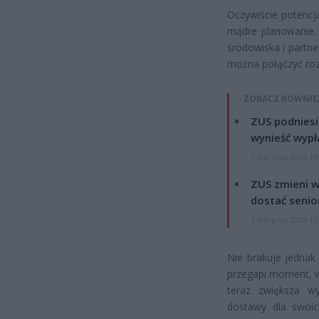
Oczywiście potencja
mądre planowanie.
środowiska i partne
można połączyć rozw
ZOBACZ RÓWNIE
ZUS podniesie
wynieść wypł
7 sierpnia 2026 19
ZUS zmieni w
dostać senio
7 sierpnia 2026 13
Nie brakuje jednak
przegapi moment, w
teraz zwiększa wy
dostawy dla swoich