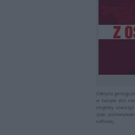
Odkrycia geologiczn
w Europie złóż met
mogłoby otworzyć P
zyski porównywaln
naftowej.