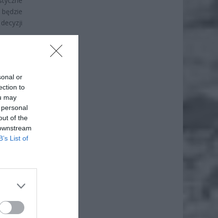
styczne
i będzie
decyzji
sonal or
ection to
ou may
 personal
out of the
 downstream
B’s List of