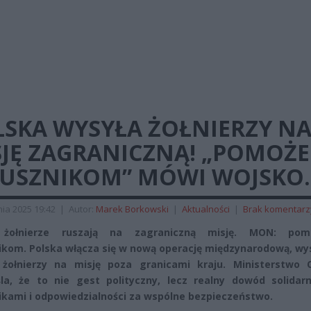
LSKA WYSYŁA ŻOŁNIERZY N
SJĘ ZAGRANICZNĄ! „POMOŻ
JUSZNIKOM” MÓWI WOJSKO.
ia 2025 19:42
|
Autor:
Marek Borkowski
|
Aktualności
|
Brak komentarz
 żołnierze ruszają na zagraniczną misję. MON: po
ikom. Polska włącza się w nową operację międzynarodową, wy
 żołnierzy na misję poza granicami kraju. Ministerstwo 
la, że to nie gest polityczny, lecz realny dowód solidarn
ikami i odpowiedzialności za wspólne bezpieczeństwo.