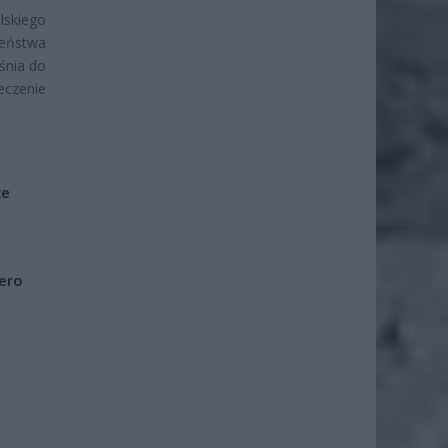
lskiego
eństwa
śnia do
eczenie
że
iero