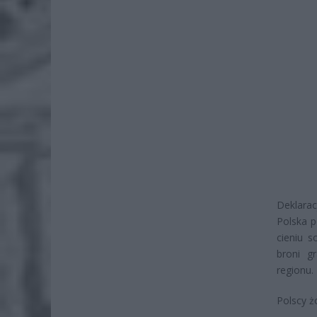
Deklarac
Polska p
cieniu s
broni g
regionu.
Polscy ż