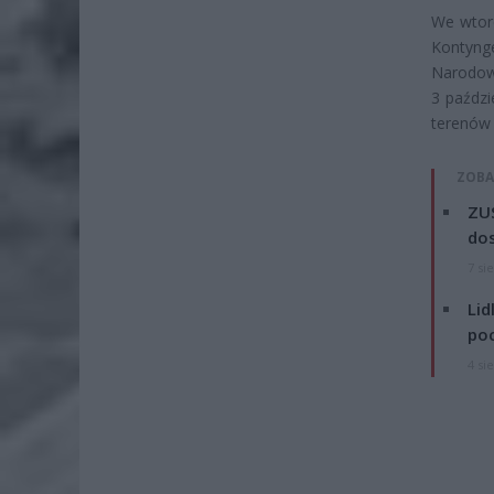
We wtore
Kontyng
Narodowe
3 paździ
terenów 
ZOBA
ZUS
dos
7 si
Lid
po
4 si