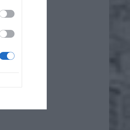
e tylko
icznych
 Polska
 arenie
 strony
rożenie