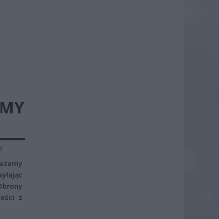
A
EMY
y
możemy
syłając
Obrony
ości z