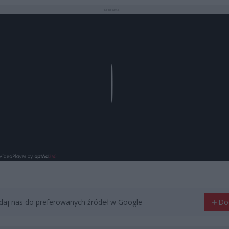
REKLAMA
Play
aj nas do preferowanych źródeł w Google
Do