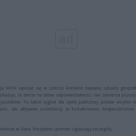
ad
ja MON wpisuje się w szerszy kontekst napiętej sytuacji geopolit
okazuje, że bierze na siebie odpowiedzialność i nie zamierza pozos
ojuszników. To także sygnał dla opinii publicznej: polskie wojsko ni
ranic, ale aktywnie uczestniczy w kształtowaniu bezpieczeństwa
ołnierze w Danii. Prezydent i premier ogłaszają szczegóły