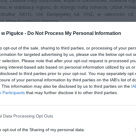
ny. Zadania mają obejmować wsparcie szkoleniowe, działania logi
oc w stabilizacji regionu, do którego trafią żołnierze. Udział Polsk
 struktur NATO, Unii Europejskiej lub ONZ, w zależności od 
cji, które koordynują operację.
w Pigułce -
Do Not Process My Personal Information
to opt-out of the sale, sharing to third parties, or processing of your per
formation for targeted advertising by us, please use the below opt-out s
r selection. Please note that after your opt-out request is processed y
eing interest-based ads based on personal information utilized by us or
ad
disclosed to third parties prior to your opt-out. You may separately opt-
losure of your personal information by third parties on the IAB’s list of
. This information may also be disclosed by us to third parties on the
IA
Participants
that may further disclose it to other third parties.
l Data Processing Opt Outs
o opt-out of the Sharing of my personal data.
CZ RÓWNIEŻ: