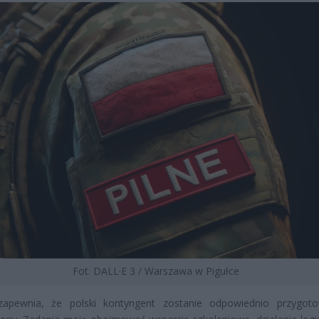
Fot. DALL·E 3 / Warszawa w Pigułce
zapewnia, że polski kontyngent zostanie odpowiednio przygot