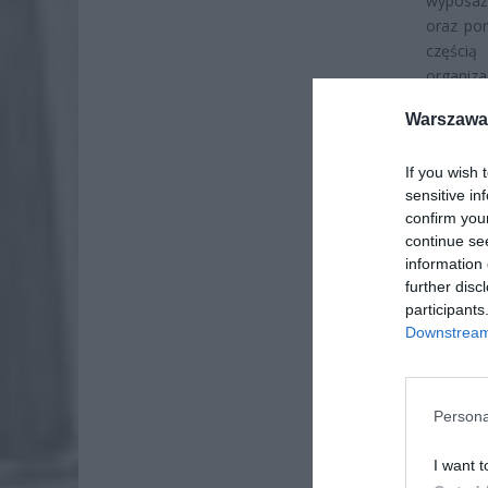
wyposażo
oraz pom
częścią
organiza
Warszawa 
If you wish 
sensitive in
confirm you
continue se
information 
further disc
participants
Downstream 
Persona
I want t
ZOBA