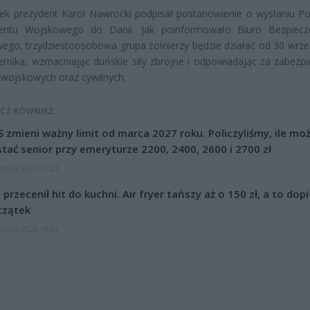
k prezydent Karol Nawrocki podpisał postanowienie o wysłaniu Po
entu Wojskowego do Danii. Jak poinformowało Biuro Bezpiecz
go, trzydziestoosobowa grupa żołnierzy będzie działać od 30 wrze
ernika, wzmacniając duńskie siły zbrojne i odpowiadając za zabezpi
wojskowych oraz cywilnych.
CZ RÓWNIEŻ:
 zmieni ważny limit od marca 2027 roku. Policzyliśmy, ile mo
tać senior przy emeryturze 2200, 2400, 2600 i 2700 zł
erpnia 2026 13:23
l przecenił hit do kuchni. Air fryer tańszy aż o 150 zł, a to dop
czątek
erpnia 2026 16:06