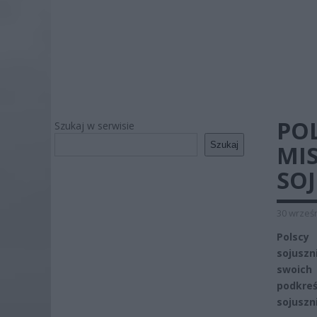
PO
Szukaj w serwisie
Szukaj
MI
SO
30 wrześn
Polscy
sojuszn
swoich
podkreś
sojuszn