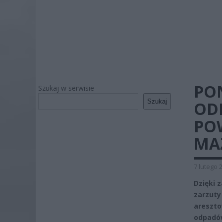
PO
Szukaj w serwisie
Szukaj
OD
PO
MA
7 lutego 
Dzięki 
zarzuty
areszto
odpadów