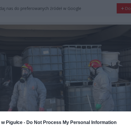
aj nas do preferowanych źródeł w Google
Do
w Pigułce -
Do Not Process My Personal Information