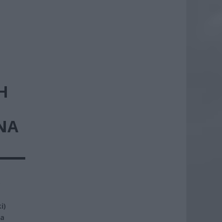
H
NA
o
i)
wa