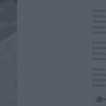
Policjan
Policji 
zatrzyma
policjan
został a
W sumie 
w sprawi
oni zarz
składowa
Obecnie
Radomiu,
przestęp
działaln
O