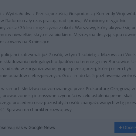
ci z Wydziału dw. z Przestępczością Gospodarczą Komendy Wojewódz
zs.w Radomiu cały czas pracują nad sprawą. W minionym tygodniu
ny został 36-letni mężczyzna z okolic Warszawy, który ukrywał się p
tami w niewielkiej skrytce za biurkiem. Mężczyzna decyzją sądu równi
resztowany na 3 miesiące.
policjanci zatrzymali już 7 osób, w tym 1 kobietę z Mazowsza i Wielk
e składowania nielegalnych odpadów na terenie gminy Borkowice. Us
uty udziału w zorganizowanej grupie przestępczej, której celem było
nie odpadów niebezpiecznych. Grozi im do lat 5 pozbawienia wolnośc
, w ramach śledztwa nadzorowanego przez Prokuraturę Okręgową w
 prowadzone są intensywne czynności w celu ustalenia pełnej skali
czego procederu oraz pozostałych osób zaangażowanych w tę prze
ość. Sprawa ma charakter rozwojowy.
bserwuj nas w Google News
Obser