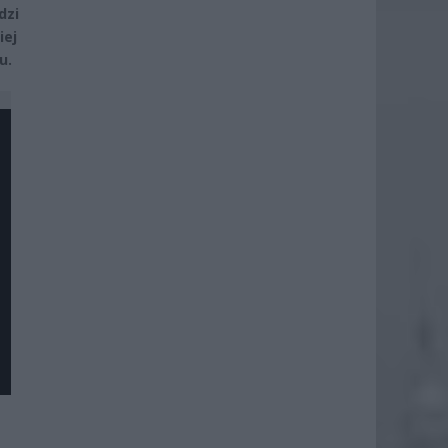
dzi
iej
u.