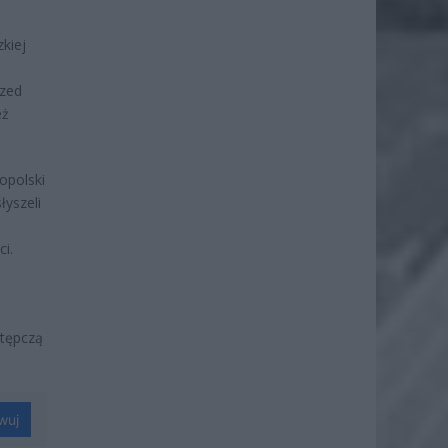
kiej
rzed
eż
opolski
łyszeli
i.
stępczą
wuj