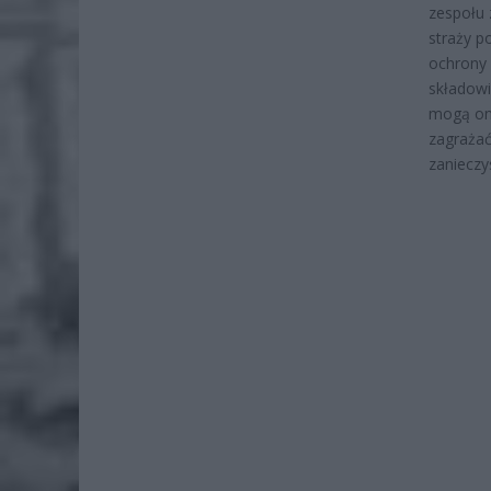
zespołu 
straży p
ochrony 
składowi
mogą one
zagrażać
zanieczy