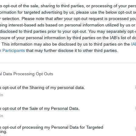
Fot. Policja
to opt-out of the sale, sharing to third parties, or processing of your per
formation for targeted advertising by us, please use the below opt-out s
r selection. Please note that after your opt-out request is processed y
nach dawnej Gminnej Spółdzielni w Borkowicach (pow. przysuski)
eing interest-based ads based on personal information utilized by us or
adzona została wspólna akcja radomskiej delegatury Wojewódzkie
disclosed to third parties prior to your opt-out. You may separately opt-
ratu Ochrony Środowiska w Warszawie i funkcjonariuszy Wydziału do 
losure of your personal information by third parties on the IAB’s list of
czością Gospodarczą Komendy Wojewódzkiej Policji zs. w Radomiu 
. This information may also be disclosed by us to third parties on the
IA
 Państwowej Strazy Pożarnej z Radomia i Przysuchy. Funkcjonariusz
Participants
that may further disclose it to other third parties.
rzy weszli na teren nieruchomości, na której zlokalizowane są magaz
znajdowały się setki ton chemicznych substancji. Znalezione podczas
i pojemniki z odpadami nie posiadały żadnych oznaczeń pozwalający
l Data Processing Opt Outs
kację ich pochodzenia, jak również dających pewność, co do znajdując
 substancji. W sprawie tej wszczęte zostało śledztwo prowadzone 
o opt-out of the Sharing of my personal data.
m Prokuratury Okręgowej w Radomiu.
In
o opt-out of the Sale of my Personal Data.
In
to opt-out of processing my Personal Data for Targeted
ing.