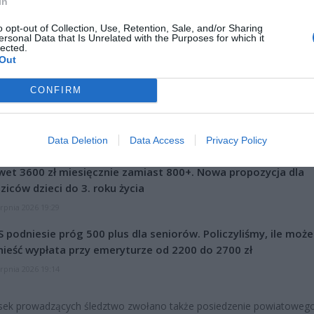
In
ad
o opt-out of Collection, Use, Retention, Sale, and/or Sharing
ersonal Data that Is Unrelated with the Purposes for which it
lected.
Out
CONFIRM
Data Deletion
Data Access
Privacy Policy
CZ RÓWNIEŻ:
et 3600 zł miesięcznie zamiast 800+. Nowa propozycja dla
ziców dzieci do 3. roku życia
erpnia 2026 19:29
 podniesie próg 500 plus dla seniorów. Policzyliśmy, ile może
ieść wypłata przy emeryturze od 2200 do 2700 zł
erpnia 2026 19:14
sek prowadzących śledztwo zwołano także posiedzenie powiatoweg