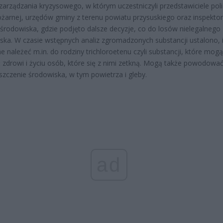
zarządzania kryzysowego, w którym uczestniczyli przedstawiciele polic
ożarnej, urzędów gminy z terenu powiatu przysuskiego oraz inspekto
środowiska, gdzie podjęto dalsze decyzje, co do losów nielegalnego
ska. W czasie wstępnych analiz zgromadzonych substancji ustalono, 
 należeć m.in. do rodziny trichloroetenu czyli substancji, które mogą
 zdrowi i życiu osób, które się z nimi zetkną. Mogą także powodowa
szczenie środowiska, w tym powietrza i gleby.
ad