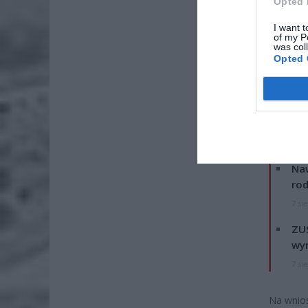
Opted 
I want t
of my P
was col
Opted 
ZOBA
Naw
rod
7 si
ZUS
wyn
7 si
Na wnio