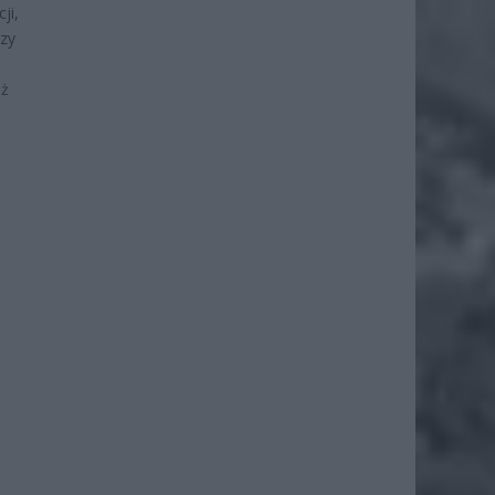
ji,
rzy
iż
ć