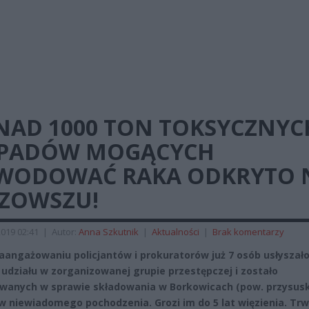
NAD 1000 TON TOKSYCZNYC
PADÓW MOGĄCYCH
WODOWAĆ RAKA ODKRYTO 
ZOWSZU!
2019 02:41
|
Autor:
Anna Szkutnik
|
Aktualności
|
Brak komentarzy
zaangażowaniu policjantów i prokuratorów już 7 osób usłyszał
 udziału w zorganizowanej grupie przestępczej i zostało
wanych w sprawie składowania w Borkowicach (pow. przysusk
 niewiadomego pochodzenia. Grozi im do 5 lat więzienia. Tr