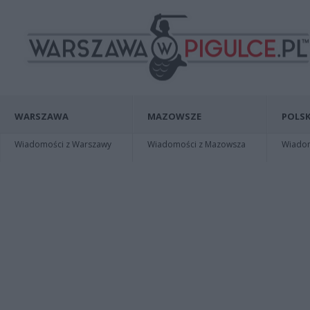
WARSZAWA
MAZOWSZE
POLSK
Wiadomości z Warszawy
Wiadomości z Mazowsza
Wiadomo