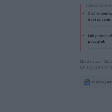
ZOBACZ RÓWNIE
ZUS zmieni w
dostać senio
7 sierpnia 2026 13
Lidl przeceni
początek
4 sierpnia 2026 16
Ministerstwo Obr
sytuacja jest opan
Obserwuj na