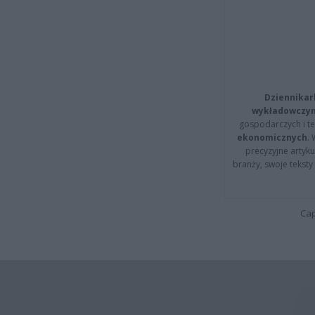
Dziennikar
wykładowczyn
gospodarczych i t
ekonomicznych
.
precyzyjne artyku
branży, swoje tekst
Cap