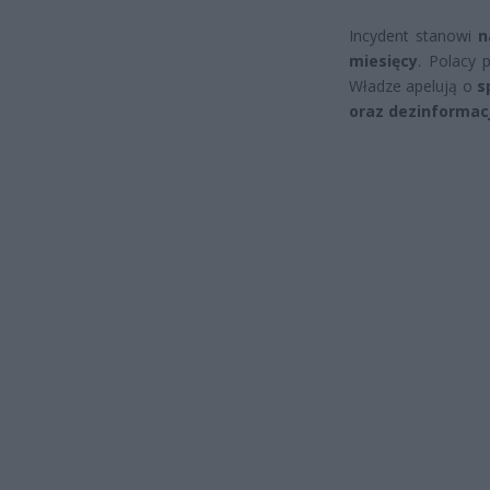
Incydent stanowi
n
miesięcy
. Polacy 
Władze apelują o
s
oraz dezinformacj