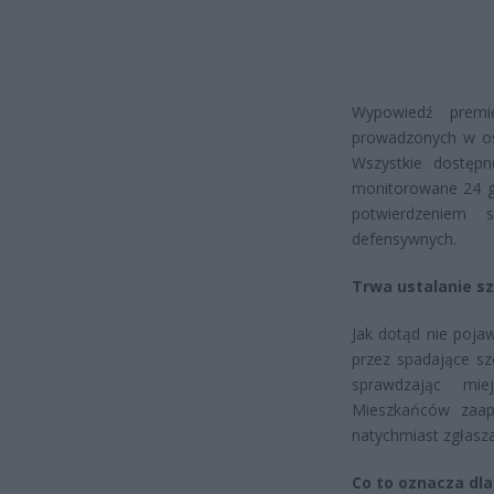
Wypowiedź premi
prowadzonych w ost
Wszystkie dostępn
monitorowane 24 go
potwierdzeniem 
defensywnych.
Trwa ustalanie sz
Jak dotąd nie poja
przez spadające sz
sprawdzając mie
Mieszkańców zaape
natychmiast zgłasza
Co to oznacza dla