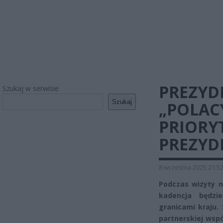
PREZYD
Szukaj w serwisie
Szukaj
„POLAC
PRIORY
PREZYD
8 września 2025 21:5
Podczas wizyty n
kadencja będzi
granicami kraju. 
partnerskiej wspó