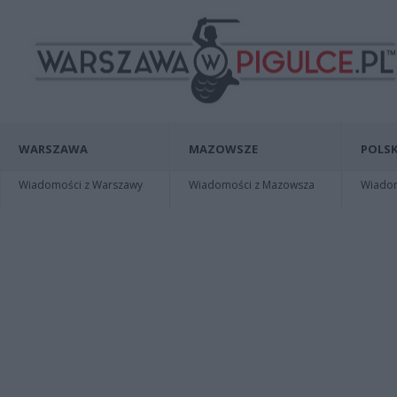
WARSZAWA
MAZOWSZE
POLSK
Wiadomości z Warszawy
Wiadomości z Mazowsza
Wiadomo