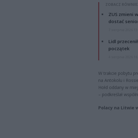
ZOBACZ RÓWNIE
ZUS zmieni w
dostać senio
7 sierpnia 2026 13
Lidl przeceni
początek
4 sierpnia 2026 16
W trakcie pobytu pr
na Antokolu i Rossi
Hołd oddany w miejs
– podkreślał wspól
Polacy na Litwie