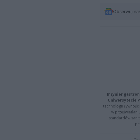
Obserwuj na
Inżynier gastron
Uniwersytecie P
technologii żywności 
w prześwietlani
standardów sanita
pr
Cap