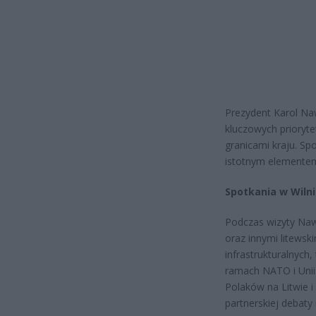
Prezydent Karol Naw
kluczowych prioryt
granicami kraju. Sp
istotnym elementem 
Spotkania w Wiln
Podczas wizyty Na
oraz innymi litewsk
infrastrukturalnych,
ramach NATO i Unii 
Polaków na Litwie 
partnerskiej debat