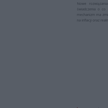
Nowe rozwiązani
świadczenia o co n
mechanizm ma zmien
na inflacji oraz rea