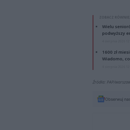
ZOBACZ RÓWNIE
Wielu senior
podwyższy e
4 sierpnia 2026 12
1600 zł mies
Wiadomo, co
4 sierpnia 2026 12
Źródła: PAP/warsza
Obserwuj na