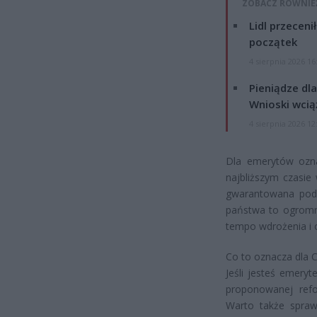
ZOBACZ RÓWNIE
Lidl przeceni
początek
4 sierpnia 2026 16
Pieniądze dla
Wnioski wcią
4 sierpnia 2026 12
Dla emerytów ozna
najbliższym czasie
gwarantowana podw
państwa to ogromn
tempo wdrożenia i o
Co to oznacza dla C
Jeśli jesteś emeryt
proponowanej ref
Warto także spraw