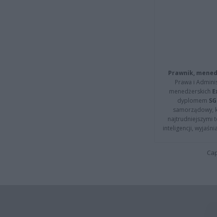
Prawnik, menedż
Prawa i Adminis
menedżerskich
E
dyplomem
SG
samorządowy, kt
najtrudniejszymi t
inteligencji, wyjaś
Cap