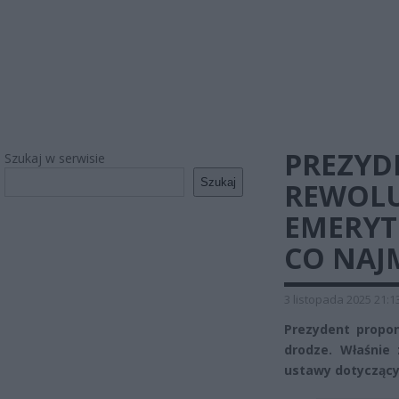
PREZYD
Szukaj w serwisie
Szukaj
REWOLU
EMERYT
CO NAJM
3 listopada 2025 21:1
Prezydent propon
drodze. Właśnie 
ustawy dotyczący 