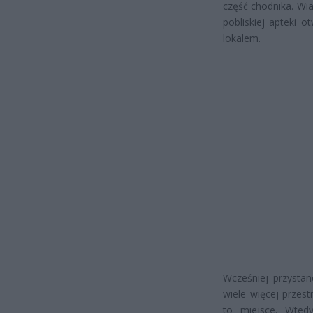
część chodnika. Wia
pobliskiej apteki o
lokalem.
Wcześniej przystan
wiele więcej przes
to miejsce. Wted