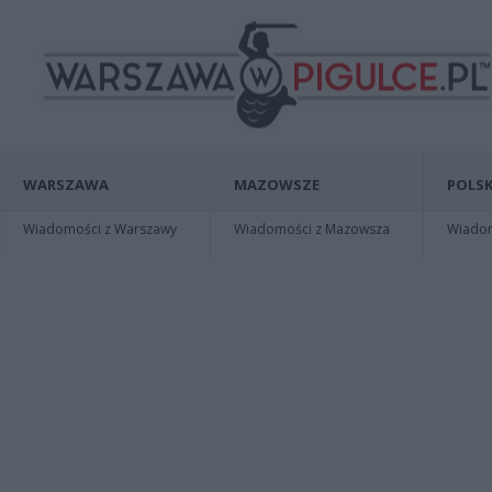
WARSZAWA
MAZOWSZE
POLSK
Wiadomości z Warszawy
Wiadomości z Mazowsza
Wiadomo