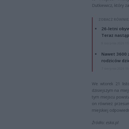
Dutkiewicz, który z
ZOBACZ RÓWNIE
26-letni obyw
Teraz nastąp
8 sierpnia 2026 15
Nawet 3600 z
rodziców dzie
7 sierpnia 2026 19
We wtorek 21 list
dzisiejszym na miej
tym miejscu powsta
on również przesun
miejskiej odpowiedn
Źródło: eska.pl