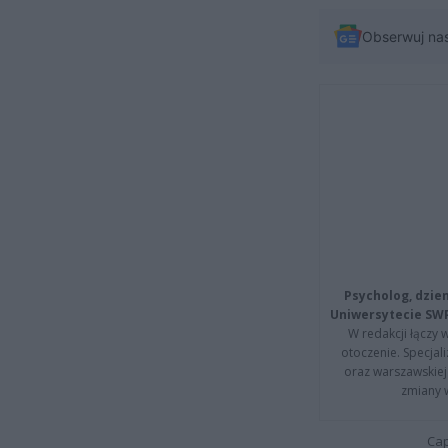
Obserwuj na
Psycholog, dzie
Uniwersytecie SW
W redakcji łączy 
otoczenie. Specja
oraz warszawskiej 
zmiany 
Cap