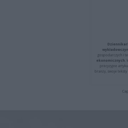
Dziennikar
wykładowczyn
gospodarczych i t
ekonomicznych
.
precyzyjne artyku
branży, swoje tekst
Cap