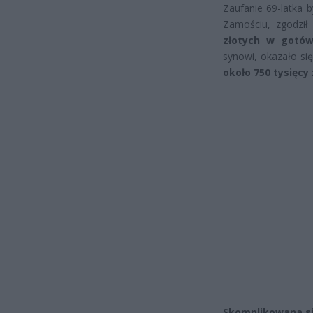
Zaufanie 69-latka b
Zamościu, zgodził
złotych w gotó
synowi, okazało si
około 750 tysięcy
Skomplikowana si