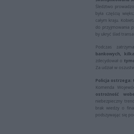
Śledztwo prowadzon
była częścią więk
całym kraju. Kobie
do przyjmowania p
by ukryć ślad trans
Podczas zatrzyma
bankowych, kilk
zdecydował o
tymc
Za udział w oszustw
Policja ostrzega:
Komenda Wojewódz
ostrożność wob
niebezpieczny tren
brak wiedzy o fin
podszywając się pod