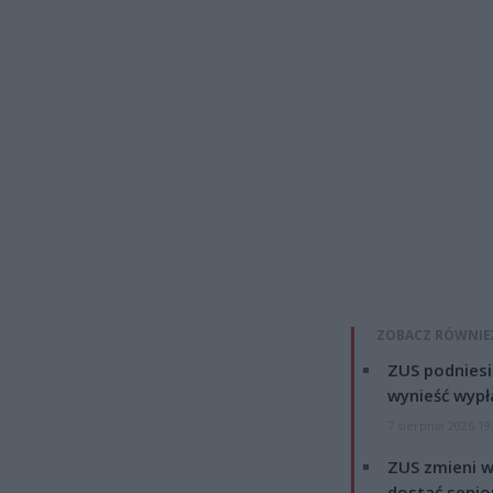
ZOBACZ RÓWNIE
ZUS podniesie
wynieść wypł
7 sierpnia 2026 19
ZUS zmieni w
dostać senio