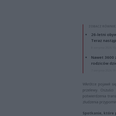
ZOBACZ RÓWNIE
26-letni obyw
Teraz nastąp
8 sierpnia 2026 15
Nawet 3600 z
rodziców dzie
7 sierpnia 2026 19
Wkrótce pojawił si
przelewy. Oszuści d
potwierdzenia trans
złudzenia przypomin
Spotkanie, które 