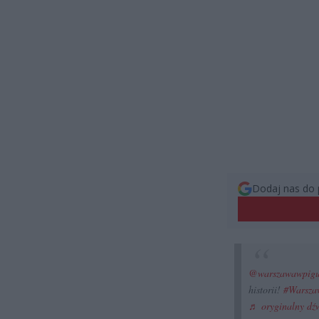
Dodaj nas do 
@warszawawpigu
historii!
#Warsza
♬ oryginalny dź