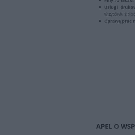
Piny i znaczki
Usługi druko
wizytówki z tł
Oprawę prac 
APEL O WSP