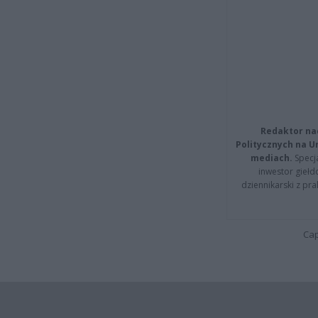
Redaktor na
Politycznych na 
mediach.
Specja
inwestor giełd
dziennikarski z pr
Cap