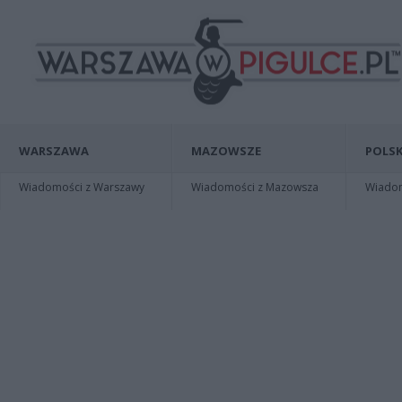
WARSZAWA
MAZOWSZE
POLSK
Wiadomości z Warszawy
Wiadomości z Mazowsza
Wiadomo