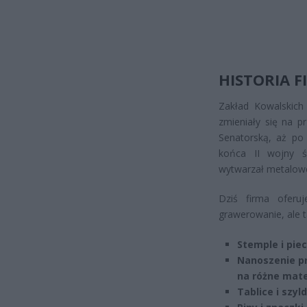
HISTORIA F
Zakład Kowalskich 
zmieniały się na pr
Senatorską, aż po 
końca II wojny ś
wytwarzał metalowe
Dziś firma oferu
grawerowanie, ale t
Stemple i piec
Nanoszenie pr
na różne mate
Tablice i szyl