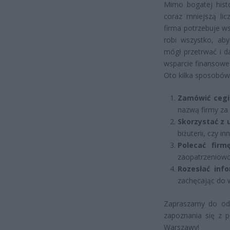
Mimo bogatej histo
coraz mniejszą lic
firma potrzebuje ws
robi wszystko, ab
mógł przetrwać i d
wsparcie finansowe
Oto kilka sposobów
Zamówić cegi
nazwą firmy za 
Skorzystać z 
biżuterii, czy i
Polecać fir
zaopatrzeniowc
Rozesłać info
zachęcając do w
Zapraszamy do odw
zapoznania się z 
Warszawy!