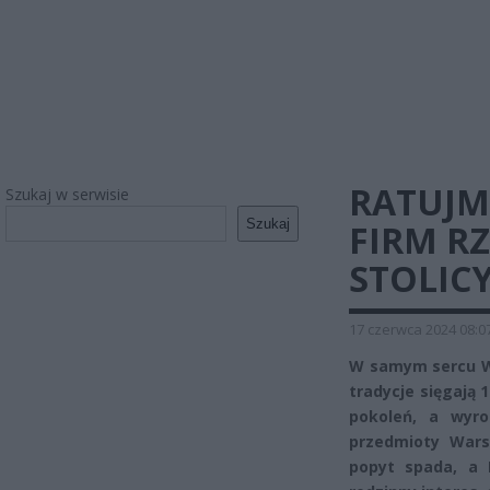
RATUJM
Szukaj w serwisie
Szukaj
FIRM R
STOLICY
17 czerwca 2024 08:0
W samym sercu Wa
tradycje sięgają 
pokoleń, a wyrob
przedmioty Warsz
popyt spada, a 