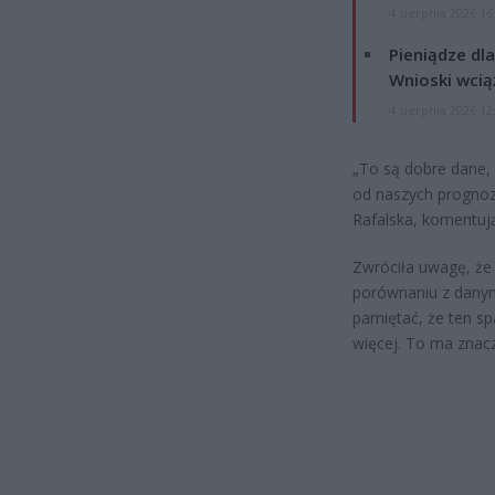
4 sierpnia 2026 16
Pieniądze dla
Wnioski wcią
4 sierpnia 2026 12
„To są dobre dane, 
od naszych prognoz
Rafalska, komentuj
Zwróciła uwagę, że 
porównaniu z danymi
pamiętać, że ten spa
więcej. To ma znac