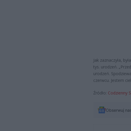
Jak zaznaczyła, był
tys. urodzeń. „Prze
urodzeń. Spodziewam
czerwcu. Jestem ciek
Źródło:
Codzienny S
Obserwuj na