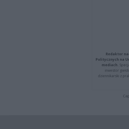
Redaktor na
Politycznych na 
mediach.
Specja
inwestor giełd
dziennikarski z pr
Cap