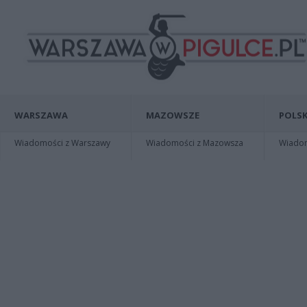
WARSZAWA
MAZOWSZE
POLSK
Wiadomości z Warszawy
Wiadomości z Mazowsza
Wiadomo