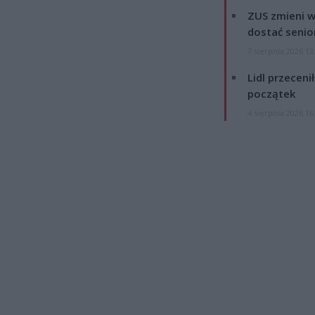
ZUS zmieni w
dostać senio
7 sierpnia 2026 13
Lidl przeceni
początek
4 sierpnia 2026 16