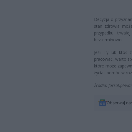
Decyzja o przyznani
stan zdrowia może
przypadku trwałe
bezterminowo.
Jeśli Ty lub ktoś 
pracować, warto spr
które może zapewn
życia i pomóc w roz
Źródła: forsal.pl/w
Obserwuj na