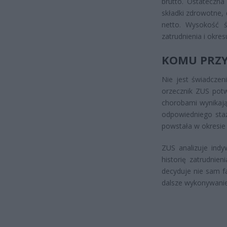
brutto. Ostateczna
składki zdrowotne,
netto. Wysokość św
zatrudnienia i okre
KOMU PRZY
Nie jest świadcze
orzecznik ZUS pot
chorobami wynikaj
odpowiedniego staż
powstała w okresie
ZUS analizuje ind
historię zatrudnie
decyduje nie sam fa
dalsze wykonywanie