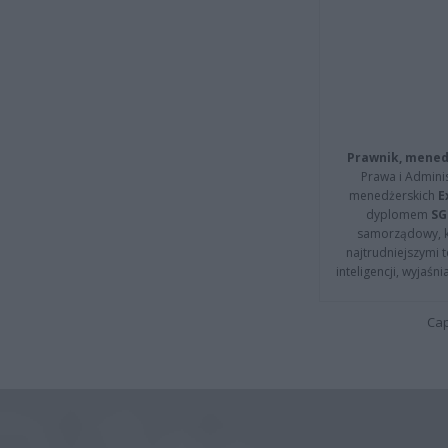
Prawnik, menedż
Prawa i Adminis
menedżerskich
E
dyplomem
SG
samorządowy, kt
najtrudniejszymi t
inteligencji, wyjaś
Cap