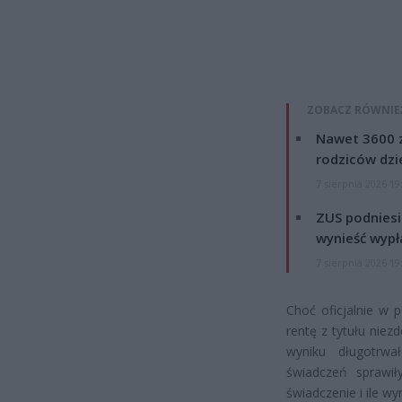
ZOBACZ RÓWNIE
Nawet 3600 z
rodziców dzie
7 sierpnia 2026 19
ZUS podniesie
wynieść wypł
7 sierpnia 2026 19
Choć oficjalnie w p
rentę z tytułu nie
wyniku długotrwa
świadczeń sprawi
świadczenie i ile wy