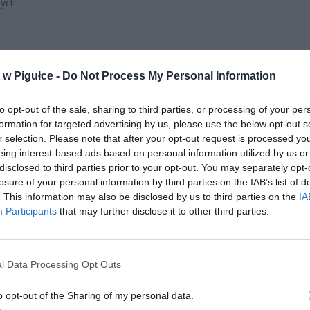
ych.
w Pigułce -
Do Not Process My Personal Information
to opt-out of the sale, sharing to third parties, or processing of your per
ad
formation for targeted advertising by us, please use the below opt-out s
r selection. Please note that after your opt-out request is processed y
eing interest-based ads based on personal information utilized by us or
disclosed to third parties prior to your opt-out. You may separately opt-
losure of your personal information by third parties on the IAB’s list of
. This information may also be disclosed by us to third parties on the
IA
Participants
that may further disclose it to other third parties.
CZ RÓWNIEŻ:
l Data Processing Opt Outs
 zmieni ważny limit od marca 2027 roku. Policzyliśmy, ile mo
tać senior przy emeryturze 2200, 2400, 2600 i 2700 zł
o opt-out of the Sharing of my personal data.