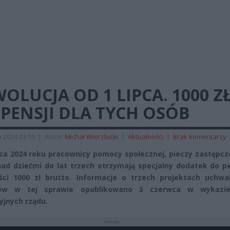
OLUCJA OD 1 LIPCA. 1000 Z
PENSJI DLA TYCH OSÓB
 2024 23:19
|
Autor:
Michał Wierzbicki
|
Aktualności
|
Brak komentarzy
pca 2024 roku pracownicy pomocy społecznej, pieczy zastępcz
nad dziećmi do lat trzech otrzymają specjalny dodatek do p
ci 1000 zł brutto. Informacje o trzech projektach uchwa
rów w tej sprawie opublikowano 3 czerwca w wykazi
cyjnych rządu.
REKLAMA