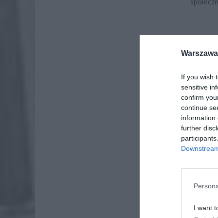
społeczn
Warszawa 
If you wish 
sensitive in
confirm you
continue se
information 
further disc
participants
Downstream 
ZOBA
Persona
ZUS
dos
I want t