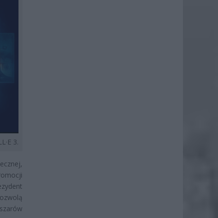
L·E 3.
ecznej,
romocji
ezydent
pozwolą
szarów