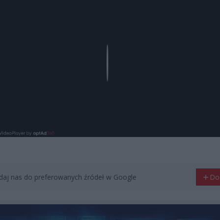
Play
aj nas do preferowanych źródeł w Google
Do