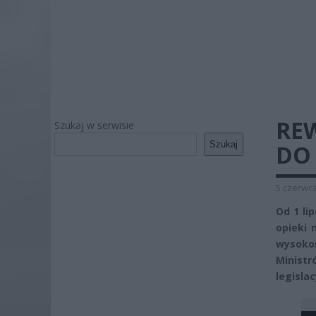
REW
Szukaj w serwisie
Szukaj
DO 
5 czerwca
Od 1 li
opieki 
wysokoś
Minist
legisla