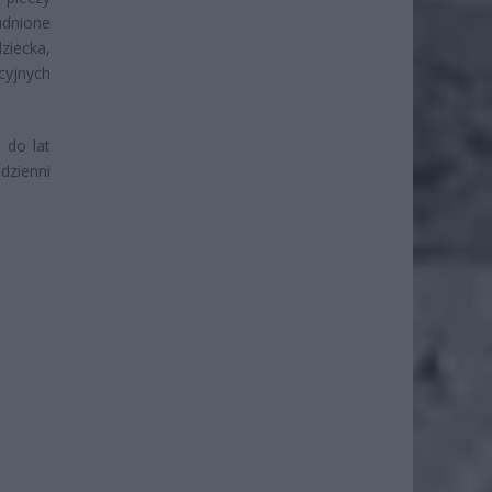
udnione
ziecka,
cyjnych
 do lat
 dzienni