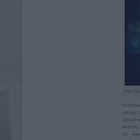
Fot. O
Podstaw
ustawy o
zatrudni
Andrzej
na wyp