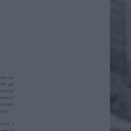
ione na
ich jak
 pomocy
rwencji
letnimi
mocy.
czej i
 pieczy