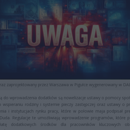
braz zaprojektowany przez Warszawa w Pigułce wygenerowany w DAL
ą do wprowadzenia dodatków są nowelizacje ustawy o pomocy społ
 wspieraniu rodziny i systemie pieczy zastępczej oraz ustawy o p
enia i instytucjach rynku pracy, które w połowie maja podpisał pr
 Duda. Regulacje te umożliwiają wprowadzenie programów, które 
łatę dodatkowych środków dla pracowników kluczowych ob