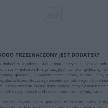
ad
KOGO PRZEZNACZONY JEST DODATEK?
ny dodatek w wysokości 1000 zł brutto otrzymają osoby zatrudn
 pracę w jednostkach organizacyjnych pomocy społecznej, tak
 pomocy społecznej, powiatowe centra pomocy rodzinie, domy
ej, placówki specjalistycznego poradnictwa rodzinnego, ośrodki inte
ej, ośrodki wsparcia, dzienne domy pomocy, domy dla matek z mało
i kobiet w ciąży, schroniska dla osób bezdomnych czy kluby samopo
 obejmie również osoby pracujące w systemie pieczy zastęp
nia rodziny, w tym asystentów rodziny, koordynatorów rodzinnej