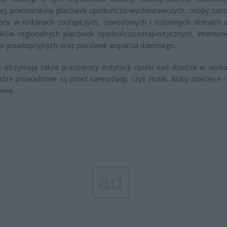
zej, pracowników placówek opiekuńczo-wychowawczych, osoby zatr
cy w rodzinach zastępczych, zawodowych i rodzinnych domach d
ików regionalnych placówek opiekuńczo-terapeutycznych, interwen
 preadopcyjnych oraz placówek wsparcia dziennego.
 otrzymają także pracownicy instytucji opieki nad dziećmi w wieku
które prowadzone są przez samorządy, czyli żłobki, kluby dziecięce i
wie.
ad