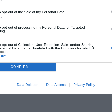
In
erpnia 2026 13:23
l przecenił hit do kuchni. Air fryer tańszy aż o 150 zł, a to dop
o opt-out of the Sale of my Personal Data.
czątek
In
erpnia 2026 16:06
to opt-out of processing my Personal Data for Targeted
ing.
In
 PROJEKTY UCHWAŁ RADY MINISTRÓW
o opt-out of Collection, Use, Retention, Sale, and/or Sharing
stwo Rodziny, Pracy i Polityki Społecznej przygotowało trzy projekty
ersonal Data that Is Unrelated with the Purposes for which it
lected.
otyczą ustanowienia rządowych programów wsparcia. Pierwszy 
Out
 dofinansowania wynagrodzeń pracowników samorządowych inst
nad dziećmi do lat trzech. Drugi projekt obejmuje dofinans
CONFIRM
dzeń rodzin zastępczych zawodowych i prowadzących rodzinn
, a trzeci – dofinansowanie wynagrodzeń pracowników jed
cyjnych pomocy społecznej.
Data Deletion
Data Access
Privacy Policy