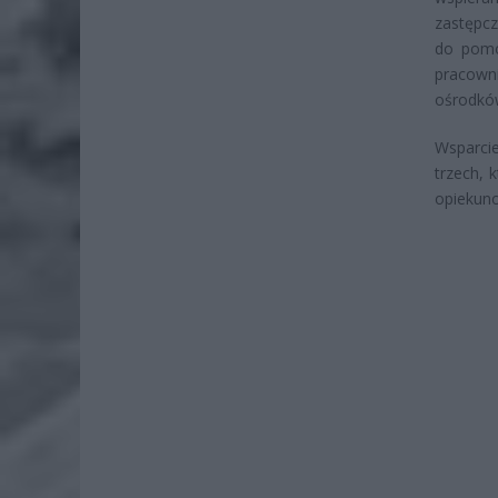
zastępc
do pomo
pracown
ośrodków
Wsparcie
trzech, 
opiekuno