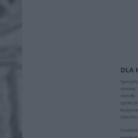
DLA 
Specjal
umowę o
ośrodki
społeczn
kryzysow
dziećmi 
Dodatek
wspiera