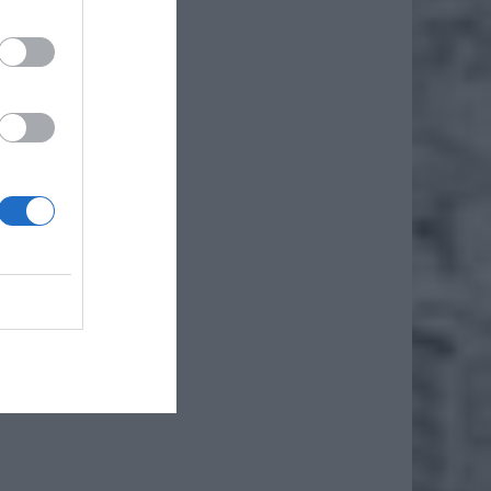
iero
 uchwał,
projekt
ytucji
owanie
e domy
nostek