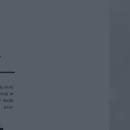
Ł
ej oraz
ensji w
ł Rady
e prac