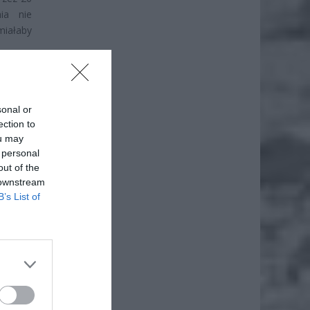
ia nie
miałaby
sonal or
ection to
ou may
 personal
out of the
 downstream
B’s List of