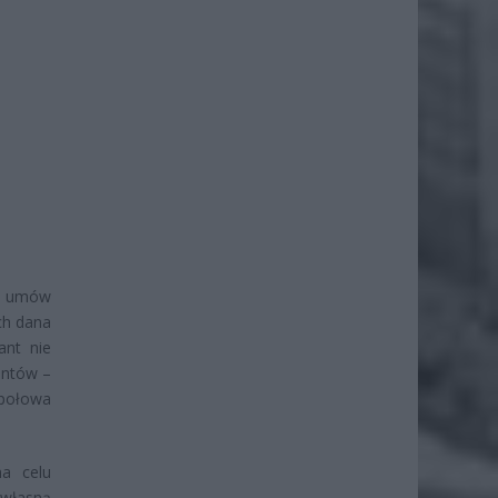
 i umów
ch dana
ant nie
entów –
 połowa
na celu
 własną