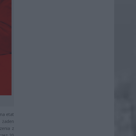
na etat
w żaden
zenia z
rzez 20