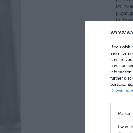
lat wła
przysłu
trudnośc
Warszawa 
If you wish 
sensitive in
confirm you
continue se
information 
further disc
participants
Downstream 
Persona
I want t
ZOBA