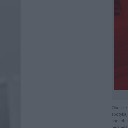
Obecnie 
spotyka
sposób 
perspek