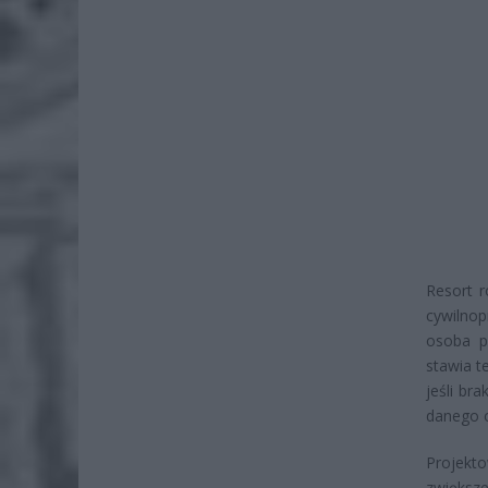
Resort r
cywilnop
osoba p
stawia 
jeśli br
danego 
Projekt
zwiększ