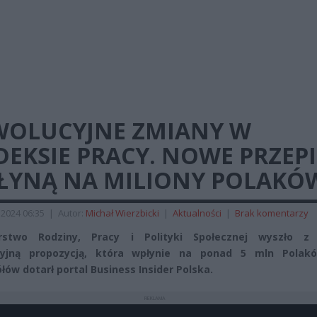
WOLUCYJNE ZMIANY W
EKSIE PRACY. NOWE PRZEPI
ŁYNĄ NA MILIONY POLAKÓ
2024 06:35
|
Autor:
Michał Wierzbicki
|
Aktualności
|
Brak komentarzy
erstwo Rodziny, Pracy i Polityki Społecznej wyszło z
cyjną propozycją, która wpłynie na ponad 5 mln Polak
łów dotarł portal Business Insider Polska.
REKLAMA