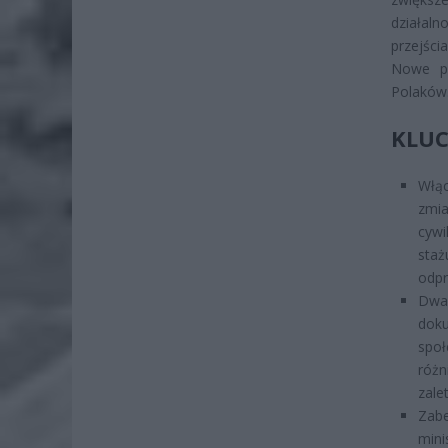
działal
przejści
Nowe pr
Polaków
KLUC
Włąc
zmi
cywi
staż
odpr
Dwa 
doku
społ
różn
zale
Zab
min