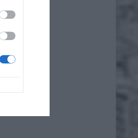
iero
ł.
 pracy.
e tylko
ej oraz
e osoby
 samego
e z ich
 wymiar