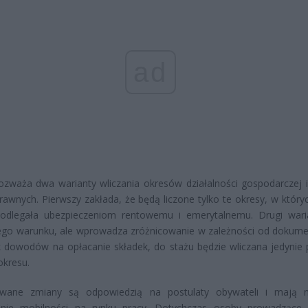
ad
ozważa dwa warianty wliczania okresów działalności gospodarczej
rawnych. Pierwszy zakłada, że będą liczone tylko te okresy, w który
odlegała ubezpieczeniom rentowemu i emerytalnemu. Drugi wari
tego warunku, ale wprowadza zróżnicowanie w zależności od dokum
ak dowodów na opłacanie składek, do stażu będzie wliczana jedynie
okresu.
owane zmiany są odpowiedzią na postulaty obywateli i mają 
enie mobilności na rynku pracy. Dotychczas osoby prowadzące