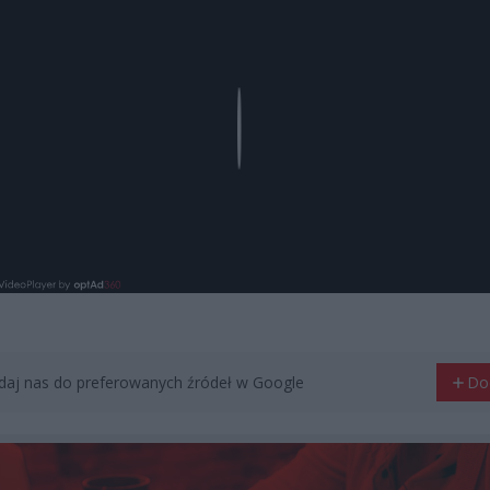
Play
aj nas do preferowanych źródeł w Google
Do