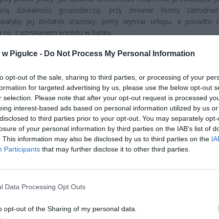
sną działalność gospodarczą, przy zmianie formy zatrudnien
giwałyby jej dodatek stażowy, pełny wymiar urlopu, a ponadto 
i np. z uzyskaniem kredytu w banku.
w Pigułce -
Do Not Process My Personal Information
to opt-out of the sale, sharing to third parties, or processing of your per
formation for targeted advertising by us, please use the below opt-out s
r selection. Please note that after your opt-out request is processed y
eing interest-based ads based on personal information utilized by us or
ad
disclosed to third parties prior to your opt-out. You may separately opt-
losure of your personal information by third parties on the IAB’s list of
. This information may also be disclosed by us to third parties on the
IA
Participants
that may further disclose it to other third parties.
l Data Processing Opt Outs
o opt-out of the Sharing of my personal data.
CZ RÓWNIEŻ: