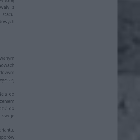
owały z
 stażu.
odowych
nowanym
mowach
ładowym
wyższej
ścia do
czeniem
dzić do
a swoje
iantu,
sporów