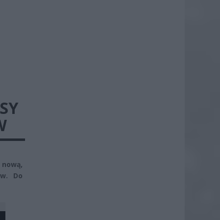
SY
W
 nową,
ów. Do