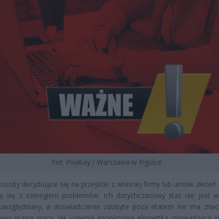
Fot. Pixabay / Warszawa w Pigułce
osoby decydujące się na przejście z własnej firmy lub umów zleceń 
ją się z szeregiem problemów. Ich dotychczasowy staż nie jest 
uwzględniany, a doświadczenie zdobyte poza etatem nie ma znac
tywy prawa pracy. Jak ujawnia anonimowa ekspertka, prowadząca p