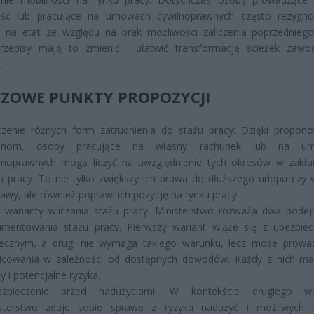
ność lub pracujące na umowach cywilnoprawnych często rezygn
a na etat ze względu na brak możliwości zaliczenia poprzedniego
zepisy mają to zmienić i ułatwić transformację ścieżek zaw
.
ZOWE PUNKTY PROPOZYCJI
zenie różnych form zatrudnienia do stażu pracy: Dzięki propo
anom, osoby pracujące na własny rachunek lub na u
lnoprawnych mogą liczyć na uwzględnienie tych okresów w zak
u pracy. To nie tylko zwiększy ich prawa do dłuższego urlopu czy 
awy, ale również poprawi ich pozycję na rynku pracy.
warianty wliczania stażu pracy: Ministerstwo rozważa dwa podej
mentowania stażu pracy. Pierwszy wariant wiąże się z ubezpie
ecznym, a drugi nie wymaga takiego warunku, lecz może prowa
icowania w zależności od dostępnych dowodów. Każdy z nich m
ty i potencjalne ryzyka.
ezpieczenie przed nadużyciami: W kontekście drugiego war
isterstwo zdaje sobie sprawę z ryzyka nadużyć i możliwych 