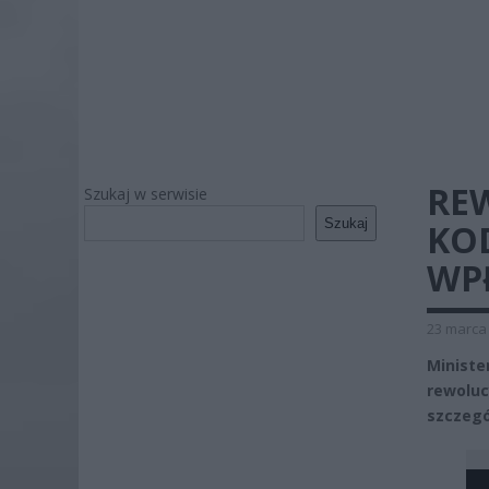
RE
Szukaj w serwisie
Szukaj
KOD
WP
23 marca 
Minist
rewolu
szczegó