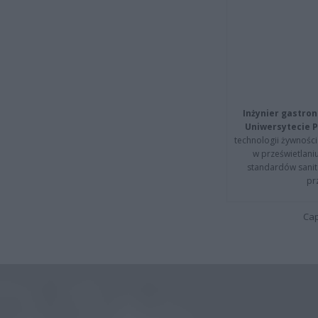
Inżynier gastron
Uniwersytecie P
technologii żywności 
w prześwietlani
standardów sanita
pr
Cap