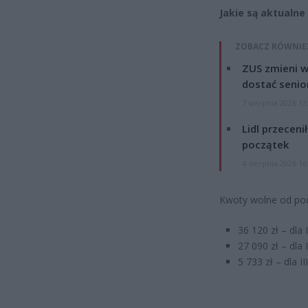
Jakie są aktualne
ZOBACZ RÓWNIE
ZUS zmieni w
dostać senio
7 sierpnia 2026 13
Lidl przeceni
początek
4 sierpnia 2026 16
Kwoty wolne od po
36 120 zł – dla 
27 090 zł – dla 
5 733 zł – dla I