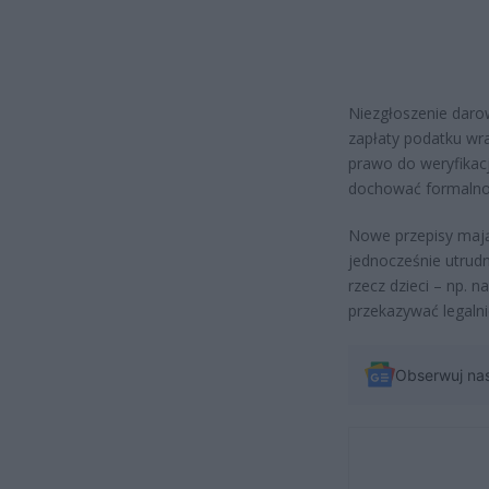
Niezgłoszenie daro
zapłaty podatku wr
prawo do weryfikacji
dochować formalno
Nowe przepisy mają
jednocześnie utrud
rzecz dzieci – np. 
przekazywać legaln
Obserwuj na