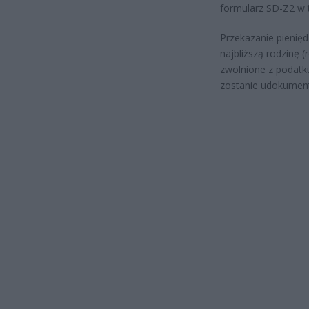
formularz SD-Z2 w t
Przekazanie pienię
najbliższą rodzinę 
zwolnione z podatku
zostanie udokume