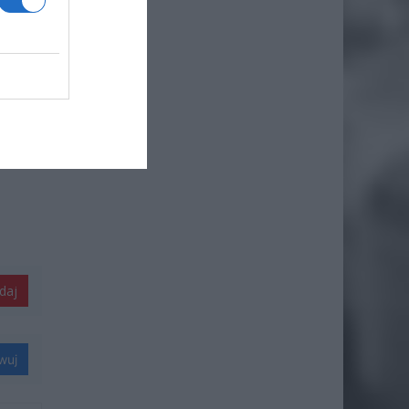
daj
wuj