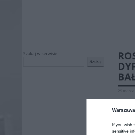
ROS
Szukaj w serwisie
Szukaj
DY
BAŁ
29 marca 
Jak inf
bałtyck
Warszawa 
Litwę, 
If you wish 
sensitive in