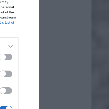
ou may
 personal
wskich.
out of the
 downstream
B’s List of