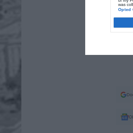
of my P
was col
Opted 
Dod
O