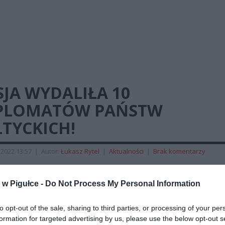
JA WYDALIŁA 10
PLOMATÓW PAŃSTW
TYCKICH!
2022 13:57
|
Autor:
Łukasz Rytel
|
Aktualności
|
Brak komentarzy
ormują media Rosja wydaliła łącznie dziesięciu dyplomatów z 
ich. Jest to odpowiedź, gdzie w marcu za osoby niepożądane p
w Pigułce -
Do Not Process My Personal Information
Łotwę i Estonię uznano rosyjskich przedstawicieli w tych kraja
to opt-out of the sale, sharing to third parties, or processing of your per
formation for targeted advertising by us, please use the below opt-out s