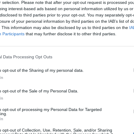
r selection. Please note that after your opt-out request is processed y
eing interest-based ads based on personal information utilized by us or
 trzech dyplomatów estońskich, trzech łotewskich oraz czterech lite
disclosed to third parties prior to your opt-out. You may separately opt-
losure of your personal information by third parties on the IAB’s list of
. This information may also be disclosed by us to third parties on the
IA
REKLAMA
Participants
that may further disclose it to other third parties.
l Data Processing Opt Outs
o opt-out of the Sharing of my personal data.
Play
In
o opt-out of the Sale of my Personal Data.
In
to opt-out of processing my Personal Data for Targeted
ing.
In
o opt-out of Collection, Use, Retention, Sale, and/or Sharing