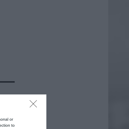
państw
rzez
ch.
sonal or
ection to