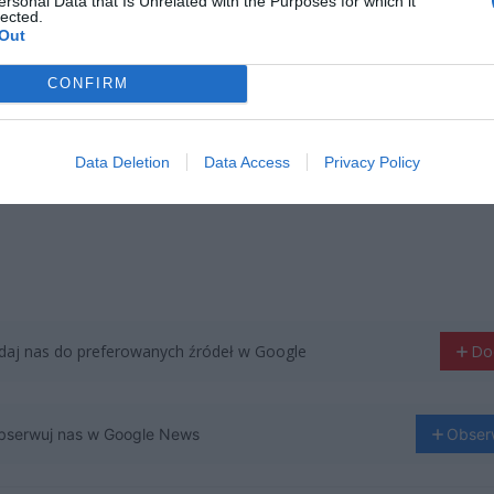
ersonal Data that Is Unrelated with the Purposes for which it
lected.
Out
CONFIRM
ad
Data Deletion
Data Access
Privacy Policy
aj nas do preferowanych źródeł w Google
Do
bserwuj nas w Google News
Obser