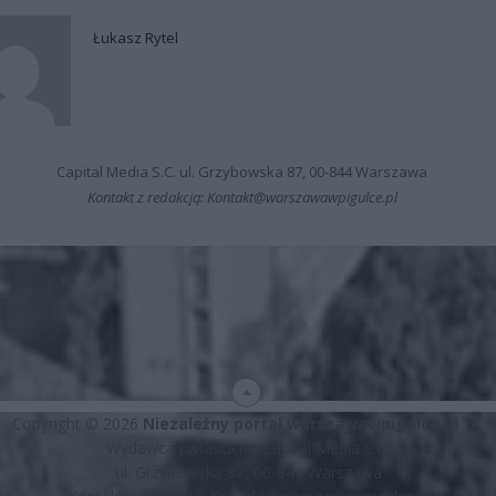
Łukasz Rytel
Capital Media S.C. ul. Grzybowska 87, 00-844 Warszawa
Kontakt z redakcją: Kontakt@warszawawpigulce.pl
Copyright © 2026
Niezależny portal warszawawpigulce.pl
∗
Wydawca i właściciel: Capital Media S.C.
ul. Grzybowska 87, 00-844 Warszawa