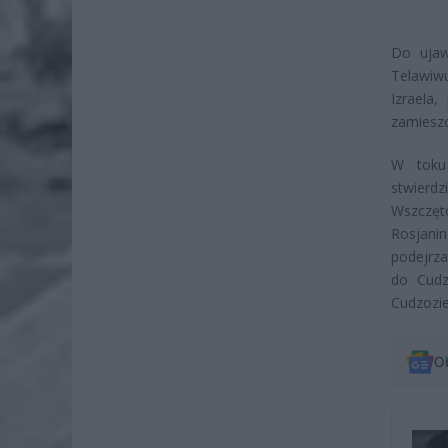
Do ujaw
Telawiwu
Izraela,
zamieszc
W toku 
stwierd
Wszczęt
Rosjanin
podejrza
do Cudz
Cudzozi
O