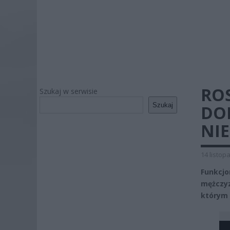
ROS
Szukaj w serwisie
Szukaj
DO
NIE
14 listop
Funkcjo
mężczyz
którym 