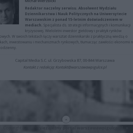
Michał Wierzbicki
Redaktor naczelny serwisu. Absolwent Wydziału
Dziennikarstwa i Nauk Politycznych na Uniwersytecie
Warszawskim z ponad 15-letnim doświadczeniem w
mediach.
Specjalista ds. strategii informacyjnych i komunikacji
kryzysowej. Wieloletni inwestor giełdowy i praktyk rynków
owych. W swoich tekstach łączy warsztat dziennikarski z praktyczną wiedzą o
kach, inwestowaniu i mechanizmach rynkowych, tłumacząc zawiłości ekonomii 
codzienny.
Capital Media S.C. ul. Grzybowska 87, 00-844 Warszawa
Kontakt z redakcją: Kontakt@warszawawpigulce.pl
Copyright © 2026
Niezależny portal warszawawpigulce.pl
∗