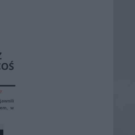
Z
COŚ
zy
awnili
tem, w