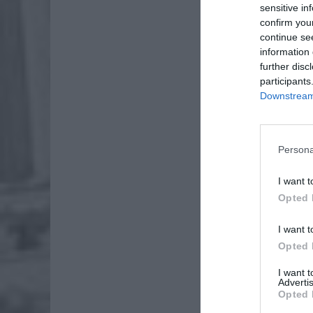
sensitive in
confirm you
continue se
information 
further disc
participants
Downstream 
Persona
I want t
Opted 
I want t
Opted 
I want 
Advertis
Opted 
ZOBA