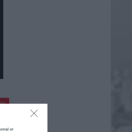
daj
sonal or