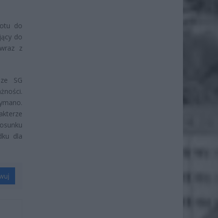
lotu do
jący do
 wraz z
sze SG
żności.
ymano.
rakterze
tosunku
ku dla
wuj