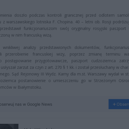
nienia doszło podczas kontroli granicznej przed odlotem samo
 z warszawskiego lotniska F. Chopina. 40 – letni ob. Rosji podróżu
 przedstawił funkcjonariuszom swój oryginalny rosyjski paszport
zoną w nim francuską wizą.
wnikliwej analizy przedstawionych dokumentów, funkcjonariu
zili przerobienie francuskiej wizy, poprzez zmianę terminu wa
o postępowanie przygotowawcze, paszport cudzoziemca zatrz
 usłyszał zarzut za czyn z art. 270 § 1 kk. i został przesłuchany w cha
nego. Sąd Rejonowy III Wydz. Karny dla m.st. Warszawy wydał w s
oziemca postanowienie o umieszczeniu go w Strzeżonym Ośrod
emców w Białymstoku.
bserwuj nas w Google News
Obser