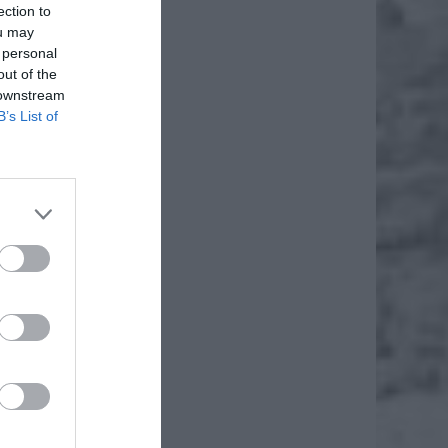
ection to
ou may
 personal
out of the
 downstream
B’s List of