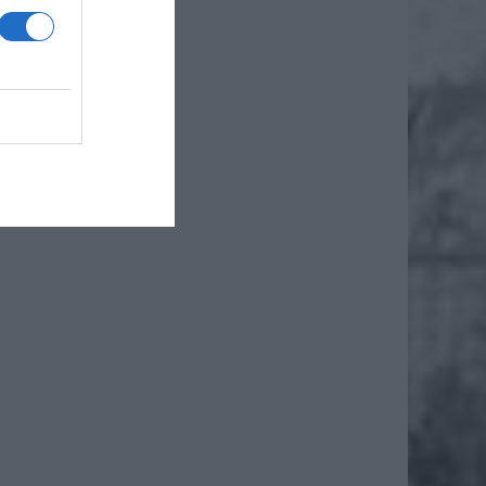
iero
ł.