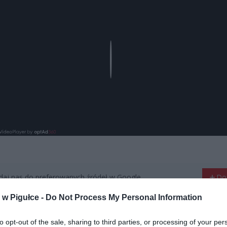
Play
aj nas do preferowanych źródeł w Google
Do
w Pigułce -
Do Not Process My Personal Information
to opt-out of the sale, sharing to third parties, or processing of your per