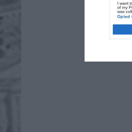
Lid
I want t
of my P
po
was col
Opted 
4 si
Pie
Wni
4 si