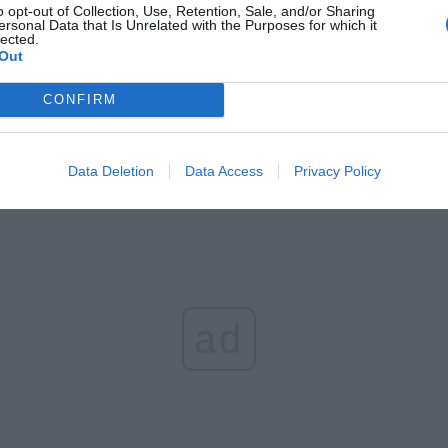
l przecenił hit do kuchni. Air fryer tańszy aż o 150 zł, a to dop
o opt-out of Collection, Use, Retention, Sale, and/or Sharing
ersonal Data that Is Unrelated with the Purposes for which it
czątek
lected.
Out
erpnia 2026 16:06
niądze dla milionów polskich rodzin. ZUS wypłacił już 173 mln z
CONFIRM
oski wciąż można składać
erpnia 2026 12:56
Data Deletion
Data Access
Privacy Policy
ad