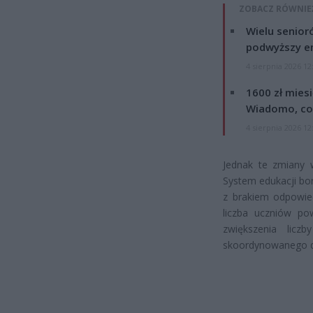
ZOBACZ RÓWNIE
Wielu senior
podwyższy e
4 sierpnia 2026 12
1600 zł mies
Wiadomo, co
4 sierpnia 2026 12
Jednak te zmiany 
System edukacji bor
z brakiem odpowied
liczba uczniów po
zwiększenia licz
skoordynowanego dz