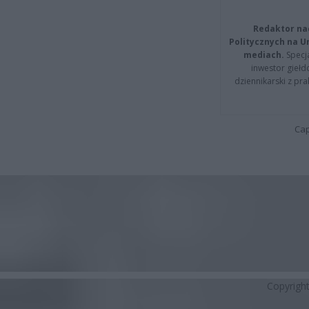
Redaktor na
Politycznych na 
mediach.
Specja
inwestor giełd
dziennikarski z pr
Cap
Copyrigh