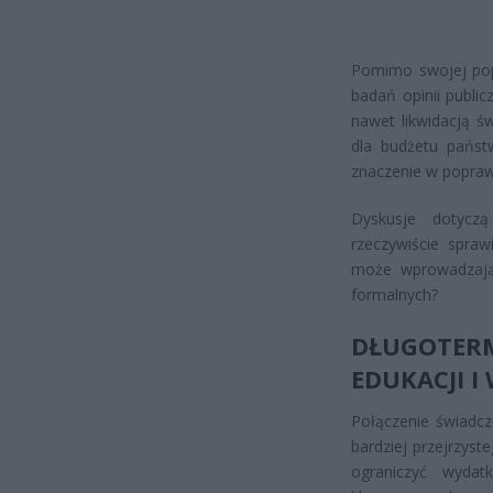
Pomimo swojej popu
badań opinii publi
nawet likwidacją ś
dla budżetu państ
znaczenie w poprawi
Dyskusje dotyczą
rzeczywiście spraw
może wprowadzają 
formalnych?
DŁUGOTERM
EDUKACJI I
Połączenie świadcz
bardziej przejrzys
ograniczyć wydatk