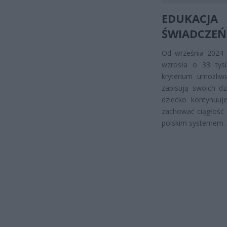
EDUKACJ
ŚWIADCZEŃ
Od września 2024 r
wzrosła o 33 tys
kryterium umożliw
zapisują swoich dz
dziecko kontynuuj
zachować ciągłość 
polskim systemem.