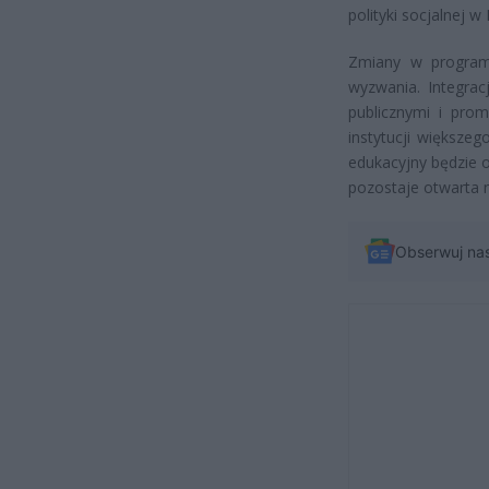
polityki socjalnej w 
Zmiany w programi
wyzwania. Integrac
publicznymi i prom
instytucji większe
edukacyjny będzie 
pozostaje otwarta n
Obserwuj na