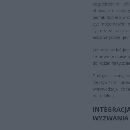
bezpośrednim efe
obowiązku szkolneg
jednak dopiero w c
Być może nawet i wc
system zostanie zi
automatycznie, jedn
Już teraz widać je
że nowe przepisy p
do rodzin faktycznie
Z drugiej strony, z
rzeczywiście pr
wprowadzają dodat
materialnej.
INTEGRAC
WYZWANIA