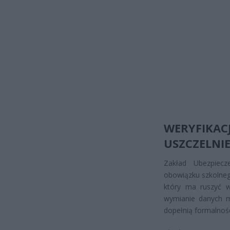
WERYFIKA
USZCZELNI
Zakład Ubezpiecze
obowiązku szkolneg
który ma ruszyć w
wymianie danych m
dopełnią formalnoś