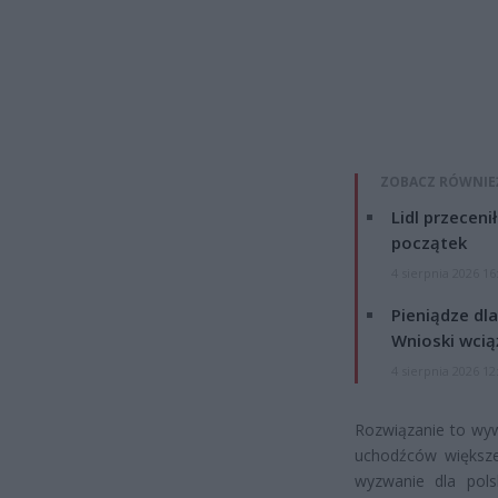
ZOBACZ RÓWNIE
Lidl przeceni
początek
4 sierpnia 2026 16
Pieniądze dla
Wnioski wcią
4 sierpnia 2026 12
Rozwiązanie to wyw
uchodźców większe 
wyzwanie dla pols