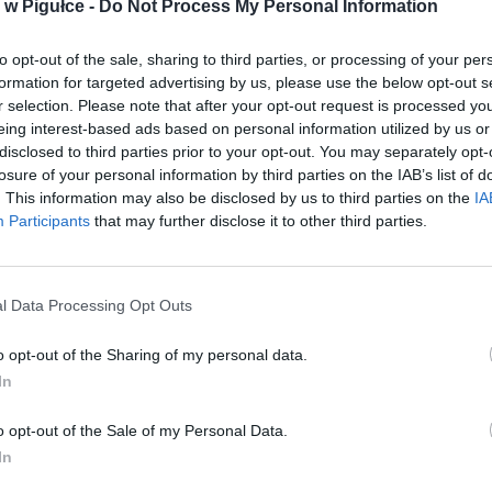
w Pigułce -
Do Not Process My Personal Information
ość, z uwagi na wzmożoną aktywność cyberprzestępców. Metody są
 do tych stosowanych podczas okresu przedświątecznego. Wia
to opt-out of the sale, sharing to third parties, or processing of your per
tyczyć na przykład rzekomego problemu z adresem czy opłatami
formation for targeted advertising by us, please use the below opt-out s
st nakłonienie odbiorcy do kliknięcia załączonego linku.
r selection. Please note that after your opt-out request is processed y
eing interest-based ads based on personal information utilized by us or
disclosed to third parties prior to your opt-out. You may separately opt-
losure of your personal information by third parties on the IAB’s list of
. This information may also be disclosed by us to third parties on the
IA
Participants
that may further disclose it to other third parties.
ad
l Data Processing Opt Outs
o opt-out of the Sharing of my personal data.
In
o opt-out of the Sale of my Personal Data.
In
nk podaje kilka, uniwersalnych dla wszystkich użytkowników siec
h przestrzeganie pomoże nam zachować bezpieczeństwo i u