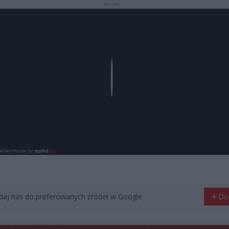
REKLAMA
Play
aj nas do preferowanych źródeł w Google
Do