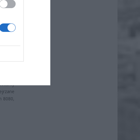
 treści
 wysyła
),
az dane
ów oraz
icjalną
nniśmy
ejrzane
m 8080,