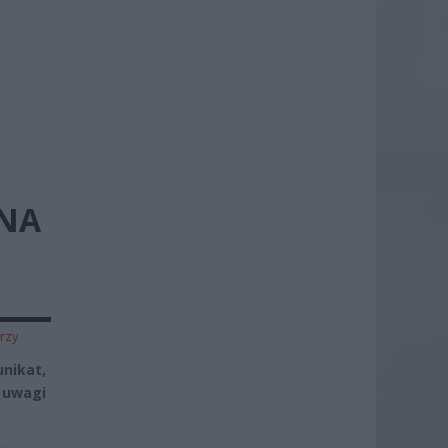
INA
rzy
nikat,
 uwagi