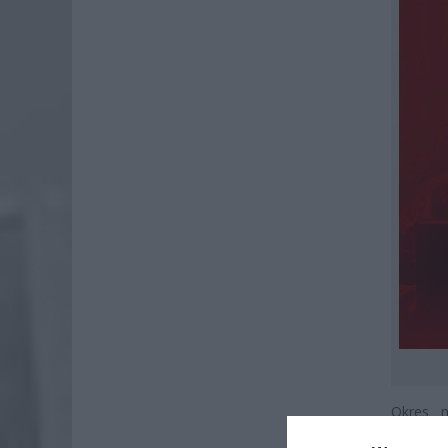
Okres n
wymarzo