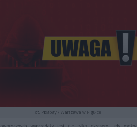
Fot. Pixabay / Warszawa w Pigułce
oworocznych wyprzedaży jest nie tylko okresem, gdy można
ne produkty w atrakcyjnych cenach. W tym czasie powinniśmy z