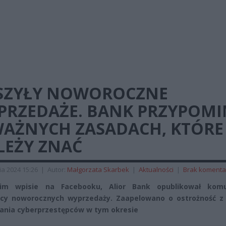
SZYŁY NOWOROCZNE
PRZEDAŻE. BANK PRZYPOM
WAŻNYCH ZASADACH, KTÓRE
LEŻY ZNAĆ
ia 2024 15:26
|
Autor:
Małgorzata Skarbek
|
Aktualności
|
Brak komenta
m wpisie na Facebooku, Alior Bank opublikował komu
ący noworocznych wyprzedaży. Zaapelowano o ostrożność z
łania cyberprzestępców w tym okresie