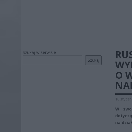
RU
Szukaj w serwisie
Szukaj
WY
O 
NA
10 styczn
W swoi
dotycz
na dzia