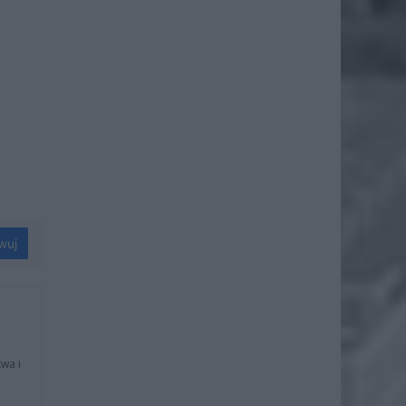
wuj
wa i