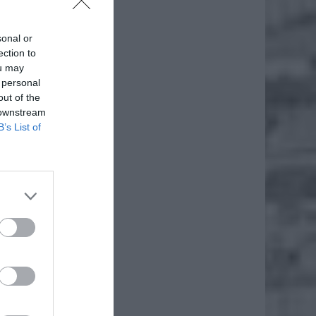
 bardzo
domości
sonal or
, a ich
ection to
ou may
 personal
out of the
 downstream
B’s List of
i, rad,
niknąć