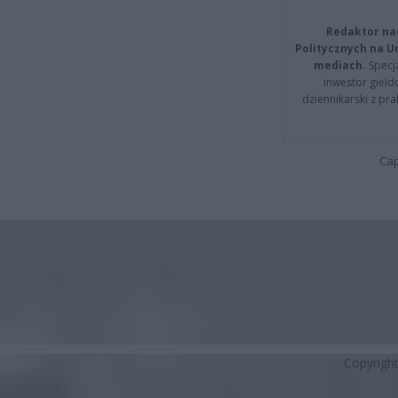
Redaktor na
Politycznych na 
mediach.
Specja
inwestor giełd
dziennikarski z pr
Cap
Copyrigh