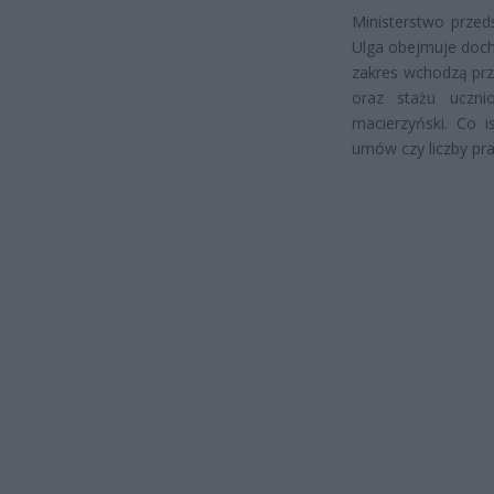
Ministerstwo przed
Ulga obejmuje docho
zakres wchodzą prz
oraz stażu uczni
macierzyński. Co i
umów czy liczby pr