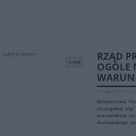
RZĄD P
Szukaj w serwisie
Szukaj
OGÓLE N
WARUN
9 lutego 2025 16:03
|
Ministerstwo Fi
szczególnej ulg
pracownikom zach
dochodowego. Jes