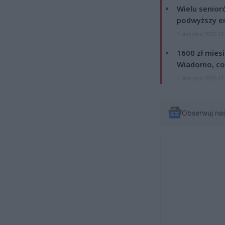
Wielu senior
podwyższy e
4 sierpnia 2026 12
1600 zł mies
Wiadomo, co
4 sierpnia 2026 12
Obserwuj na