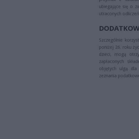
ubiegające się o z
utraconych odliczeń
DODATKOWE
Szczególnie korzys
poniżej 26. roku ży
dzieci, mogą otr
zapłaconych skła
objętych ulgą dla
zeznania podatkoweg