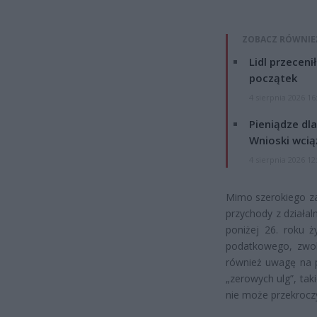
ZOBACZ RÓWNIE
Lidl przeceni
początek
4 sierpnia 2026 16
Pieniądze dla
Wnioski wcią
4 sierpnia 2026 12
Mimo szerokiego za
przychody z działal
poniżej 26. roku ż
podatkowego, zwoln
również uwagę na pr
„zerowych ulg”, tak
nie może przekrocz