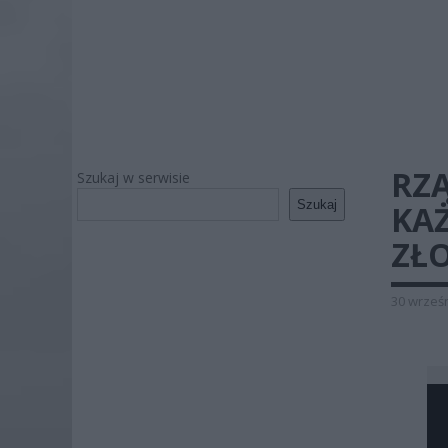
RZĄ
Szukaj w serwisie
Szukaj
KA
ZŁ
30 wrześn