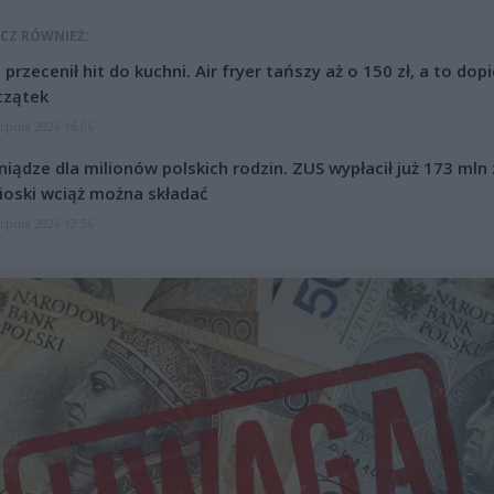
CZ RÓWNIEŻ:
l przecenił hit do kuchni. Air fryer tańszy aż o 150 zł, a to dop
czątek
erpnia 2026 16:06
niądze dla milionów polskich rodzin. ZUS wypłacił już 173 mln z
oski wciąż można składać
erpnia 2026 12:56