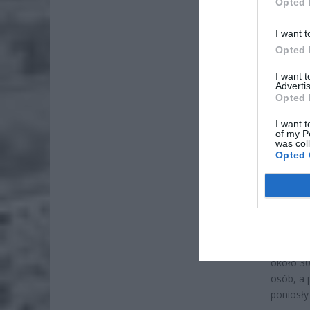
Opted 
I want t
Opted 
I want 
Advertis
Opted 
I want t
of my P
was col
Opted 
Dlacze
Decyzja 
około 30
osób, a 
poniosły 