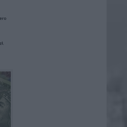
iero
ł.