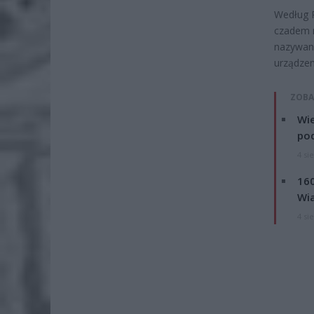
Według 
czadem m
nazywany
urządzen
ZOBA
Wie
po
4 si
160
Wi
4 si