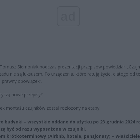
ad
 Tomasz Siemoniak podczas prezentacji przepisów powiedział: „Czujni
zadu nie są luksusem. To urządzenia, które ratują życie, dlatego od t
 prawny obowiązek”.
tyczą nowe przepisy?
k montażu czujników został rozłożony na etapy:
e budynki – wszystkie oddane do użytku po 23 grudnia 2024 r
zą być od razu wyposażone w czujniki.
m krótkoterminowy (Airbnb, hotele, pensjonaty) – właściciel