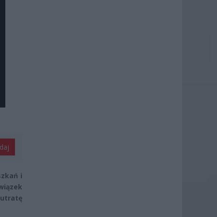
daj
szkań i
owiązek
utratę