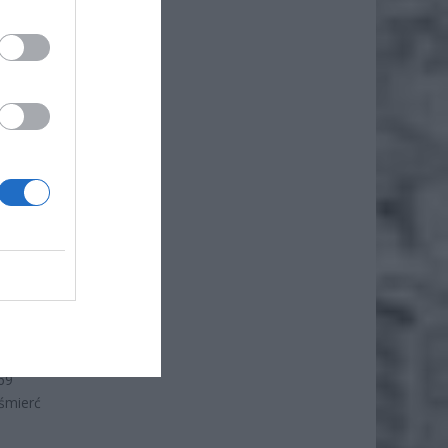
odzi do
69
 śmierć