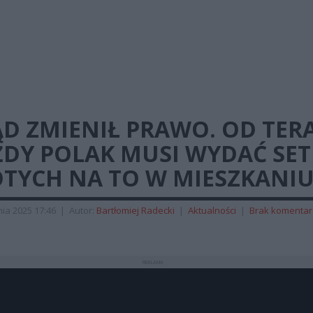
D ZMIENIŁ PRAWO. OD TER
ŻDY POLAK MUSI WYDAĆ SET
OTYCH NA TO W MIESZKANI
ia 2025 17:46
|
Autor:
Bartłomiej Radecki
|
Aktualności
|
Brak komentar
REKLAMA