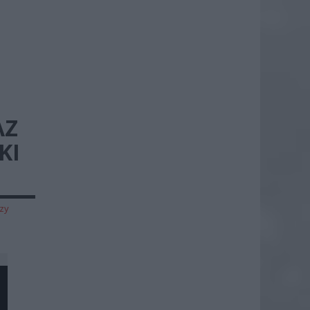
AZ
KI
U
zy