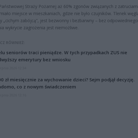
Państwowej Straży Pożarnej aż 60% zgonów związanych z zatruciam
iało miejsce w mieszkaniach, gdzie nie było czujników. Tlenek węgl
 „cichym zabójcą”, jest bezwonny i bezbarwny – bez odpowiedniego
ia wykrycie zagrożenia jest niemożliwe.
CZ RÓWNIEŻ:
lu seniorów traci pieniądze. W tych przypadkach ZUS nie
dwyższy emerytury bez wniosku
erpnia 2026 12:34
0 zł miesięcznie za wychowanie dzieci? Sejm podjął decyzję.
adomo, co z nowym świadczeniem
erpnia 2026 12:16