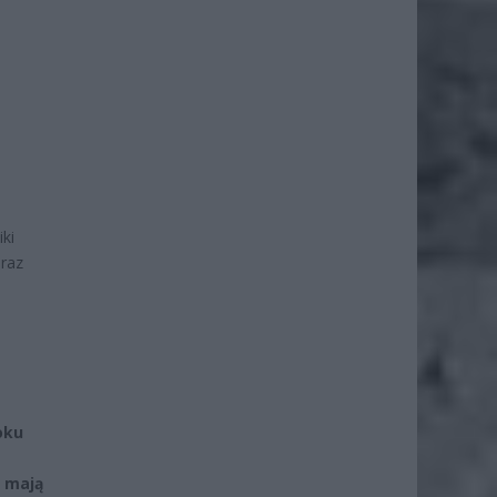
ki
eraz
oku
e mają