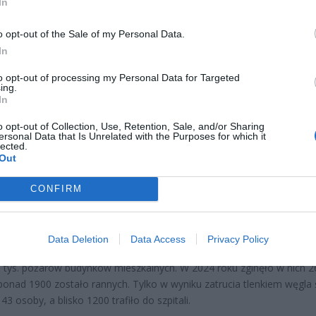
In
o opt-out of the Sale of my Personal Data.
In
to opt-out of processing my Personal Data for Targeted
ing.
ad
In
o opt-out of Collection, Use, Retention, Sale, and/or Sharing
ersonal Data that Is Unrelated with the Purposes for which it
lected.
Out
CONFIRM
go wprowadzono obowiązek?
Data Deletion
Data Access
Privacy Policy
była odpowiedzią na dramatyczne statystyki. Co roku w Polsce doch
 tys. pożarów budynków mieszkalnych. W 2024 roku zginęło w nich 2
ponad 1900 zostało rannych. Tylko w wyniku zatrucia tlenkiem węgla
43 osoby, a blisko 1200 trafiło do szpitali.