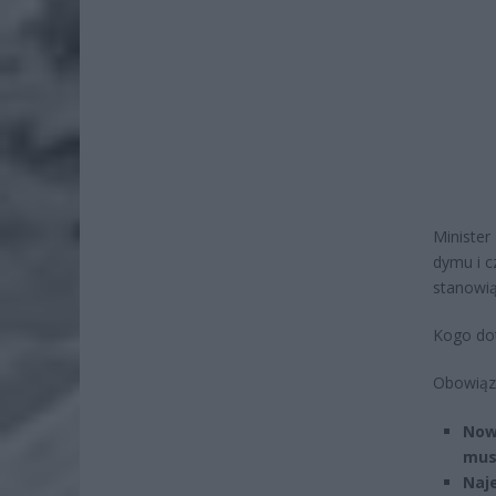
Minister
dymu i c
stanowią
Kogo do
Obowiąze
Now
mus
Naje