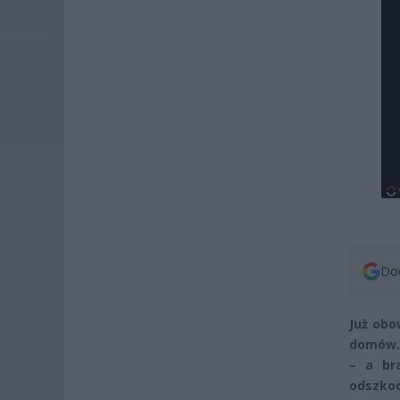
Dod
Już obo
domów. 
– a br
odszkod