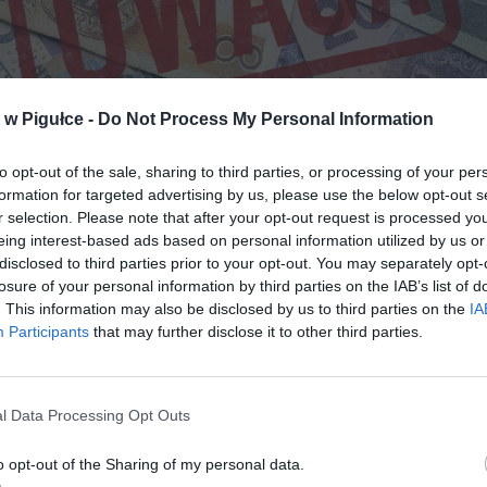
w Pigułce -
Do Not Process My Personal Information
to opt-out of the sale, sharing to third parties, or processing of your per
formation for targeted advertising by us, please use the below opt-out s
r selection. Please note that after your opt-out request is processed y
Fot. Warszawa w Pigułce
eing interest-based ads based on personal information utilized by us or
disclosed to third parties prior to your opt-out. You may separately opt-
kowe czujniki w mieszkaniach. Nowe przepisy już weszły w życ
losure of your personal information by third parties on the IAB’s list of
 milionów Polaków
. This information may also be disclosed by us to third parties on the
IA
Participants
that may further disclose it to other third parties.
udnia 2024 roku w Polsce obowiązuje rozporządzenie Ministerstwa 
nych i Administracji, które zmieniło życie właścicieli mieszkań i dom
kal musi być wyposażony w czujnik dymu, a tam, gdzie używa się ur
l Data Processing Opt Outs
ch, również w czujnik tlenku węgla. To nie jest już zalecenie – to pr
ek.
o opt-out of the Sharing of my personal data.