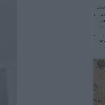
ZOBA
Lid
po
4 si
Pie
Wni
4 si