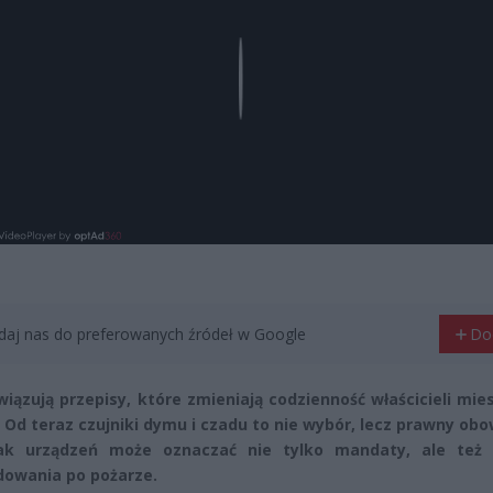
Play
aj nas do preferowanych źródeł w Google
Do
wiązują przepisy, które zmieniają codzienność właścicieli mie
Od teraz czujniki dymu i czadu to nie wybór, lecz prawny ob
ak urządzeń może oznaczać nie tylko mandaty, ale też 
owania po pożarze.