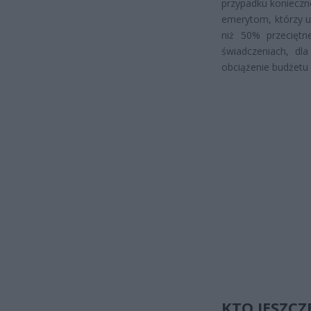
przypadku konieczn
emerytom, którzy uk
niż 50% przeciętn
świadczeniach, dl
obciążenie budżet
KTO JESZCZ