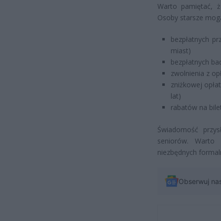
Warto pamiętać, ż
Osoby starsze mogą 
bezpłatnych pr
miast)
bezpłatnych bad
zwolnienia z op
zniżkowej opła
lat)
rabatów na bilet
Świadomość przys
seniorów. Warto 
niezbędnych formaln
Obserwuj na