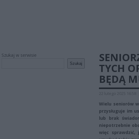
SENIOR
Szukaj w serwisie
Szukaj
TYCH O
BĘDĄ M
22 lutego 2025 16:58
Wielu seniorów w
przysługuje im u
lub brak świado
niepotrzebnie ob
więc sprawdzić, 