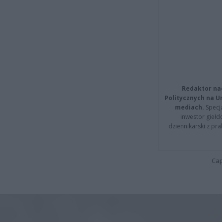
Redaktor na
Politycznych na 
mediach.
Specja
inwestor giełd
dziennikarski z pr
Cap