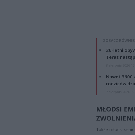
ZOBACZ RÓWNIE
26-letni obyw
Teraz nastąp
8 sierpnia 2026 15
Nawet 3600 z
rodziców dzie
7 sierpnia 2026 19
MŁODSI EM
ZWOLNIENI
Także młodsi senio