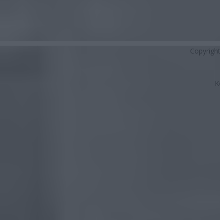
Copyrigh
K