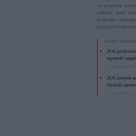
na poważne konsek
unikanie opłat mo
przypadku nieuregu
potrącenie należnoś
ZOBACZ RÓWNIE
ZUS podniesie
wynieść wypł
7 sierpnia 2026 19
ZUS zmieni w
dostać senio
7 sierpnia 2026 13