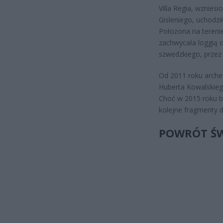
Villa Regia, wznies
Gisleniego, uchodzi
Położona na tereni
zachwycała loggią 
szwedzkiego, przez 
Od 2011 roku arche
Huberta Kowalskiego
Choć w 2015 roku ba
kolejne fragmenty 
POWRÓT ŚW