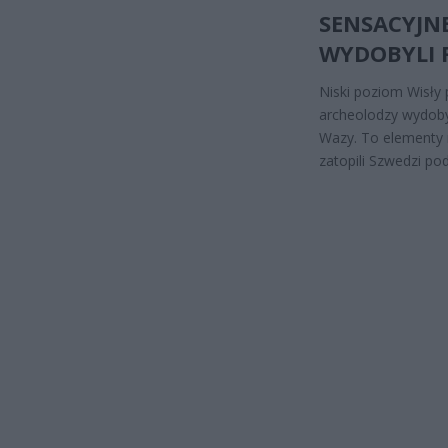
SENSACYJN
WYDOBYLI 
Niski poziom Wisły 
archeolodzy wydoby
Wazy. To elementy m
zatopili Szwedzi po