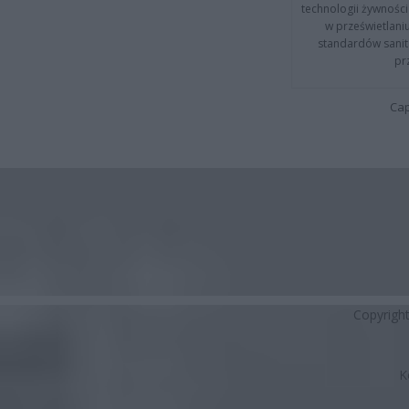
technologii żywności 
w prześwietlani
standardów sanita
pr
Cap
Copyrigh
K