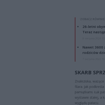
ZOBACZ RÓWNIE
26-letni obyw
Teraz nastąp
8 sierpnia 2026 15
Nawet 3600 z
rodziców dzie
7 sierpnia 2026 19
SKARB SPR
Znaleziska, ważące 
filara. Jak podkreś
pamiątkami. Łuk pas
wystawie stałej, a 
wyglądu pałacu.