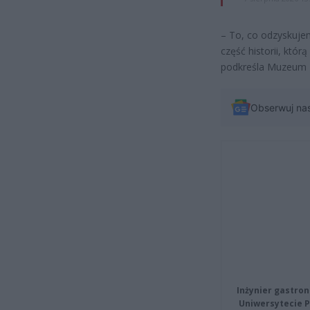
– To, co odzyskujem
część historii, kt
podkreśla Muzeum Hi
Obserwuj na
Inżynier gastron
Uniwersytecie P