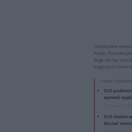
Odnalezione element
Polski. Placówka pla
Regii. Ma być ona 
tragicznych losów 
ZOBACZ RÓWNIE
ZUS podniesie
wynieść wypł
7 sierpnia 2026 19
ZUS zmieni w
dostać senio
7 sierpnia 2026 13