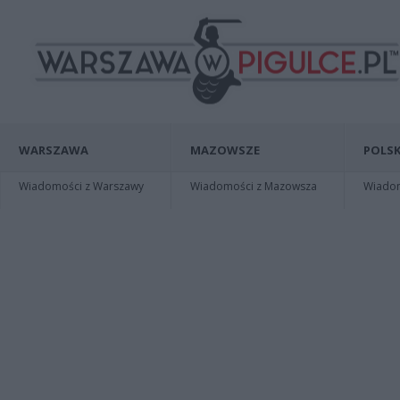
WARSZAWA
MAZOWSZE
POLSK
Wiadomości z Warszawy
Wiadomości z Mazowsza
Wiadomo