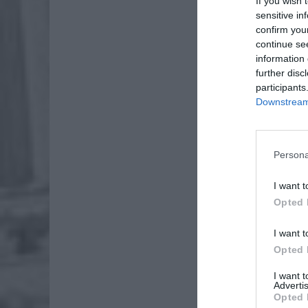
If you wish 
sensitive in
confirm you
continue se
information 
further disc
participants
Downstream 
Dod
Persona
I want t
Opted 
I want t
Opted 
I want 
Advertis
Opted 