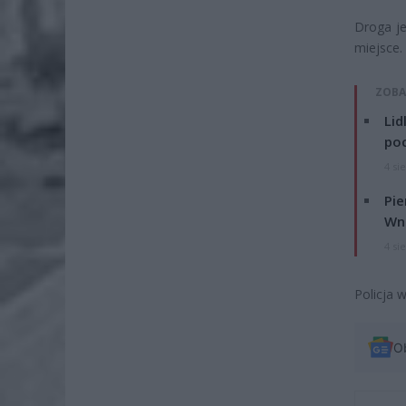
Droga je
miejsce.
ZOBA
Lid
po
4 si
Pie
Wni
4 si
Policja 
O