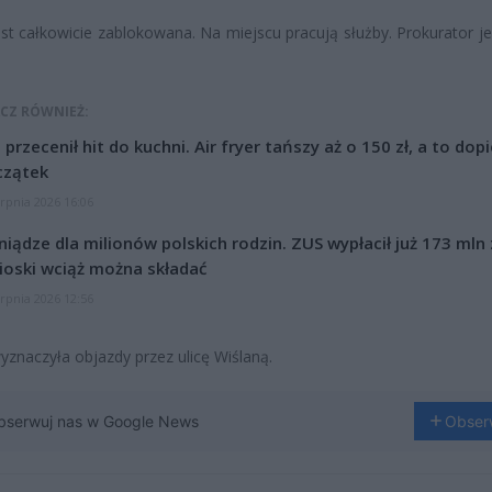
st całkowicie zablokowana. Na miejscu pracują służby. Prokurator je
CZ RÓWNIEŻ:
l przecenił hit do kuchni. Air fryer tańszy aż o 150 zł, a to dop
czątek
erpnia 2026 16:06
niądze dla milionów polskich rodzin. ZUS wypłacił już 173 mln z
oski wciąż można składać
erpnia 2026 12:56
wyznaczyła objazdy przez ulicę Wiślaną.
bserwuj nas w Google News
Obser