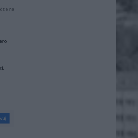
dzie na
iero
ł.
wuj