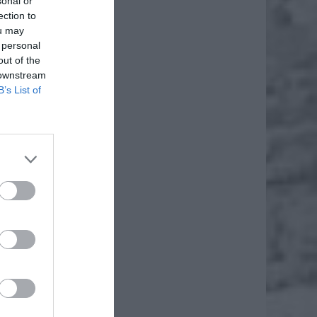
sonal or
ection to
ou may
 personal
out of the
 downstream
B’s List of
daj