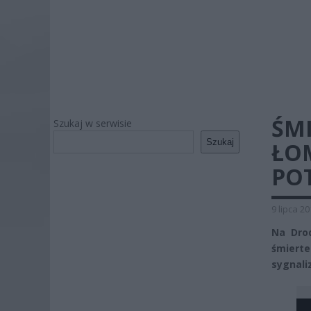
ŚM
Szukaj w serwisie
Szukaj
ŁO
PO
9 lipca 2
Na Dro
śmiert
sygnali