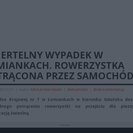
IERTELNY WYPADEK W
MIANKACH. ROWERZYSTKA
TRĄCONA PRZEZ SAMOCHÓ
018 23:31
|
Autor:
Michał Wierzbicki
|
Aktualności
|
Brak komentarzy
dze Krajowej nr 7 w Łomiankach w kierunku Gdańska dos
elnego potrącenia rowerzystki na przejściu dla pies
zacją świetlną.
REKLAMA