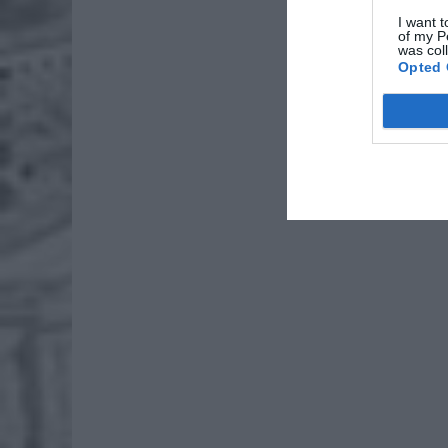
I want t
of my P
was col
Opted 