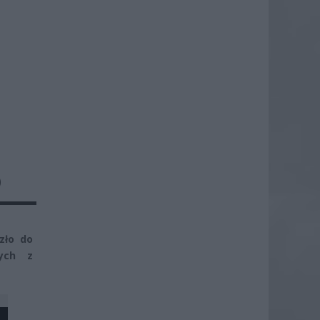
D
zło do
zych z