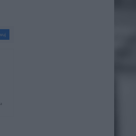
wuj
na