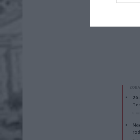
ZOBA
26-
Ter
8 si
Naw
rod