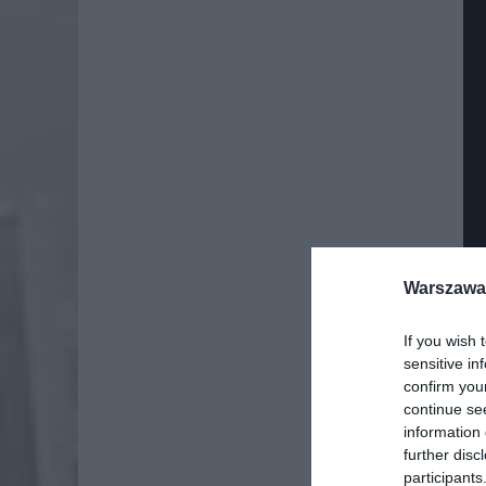
Warszawa 
If you wish 
sensitive in
Dod
confirm you
continue se
information 
further disc
participants