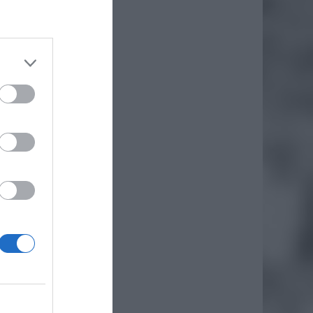
iejscu,
 nie są