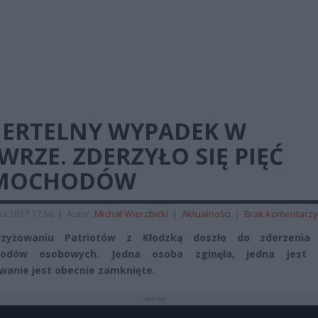
IERTELNY WYPADEK W
RZE. ZDERZYŁO SIĘ PIĘĆ
MOCHODÓW
ia 2017 17:56
|
Autor:
Michał Wierzbicki
|
Aktualności
|
Brak komentarzy
zyżowaniu Patriotów z Kłodzką doszło do zderzenia 
odów osobowych. Jedna osoba zginęła, jedna jest 
wanie jest obecnie zamknięte.
REKLAMA