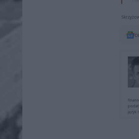
7 si
Skrzyżow
O
finans
podat
język 