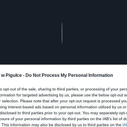
Play
w Pigułce -
Do Not Process My Personal Information
to opt-out of the sale, sharing to third parties, or processing of your per
formation for targeted advertising by us, please use the below opt-out s
aj nas do preferowanych źródeł w Google
Do
r selection. Please note that after your opt-out request is processed y
eing interest-based ads based on personal information utilized by us or
disclosed to third parties prior to your opt-out. You may separately opt-
losure of your personal information by third parties on the IAB’s list of
. This information may also be disclosed by us to third parties on the
IA