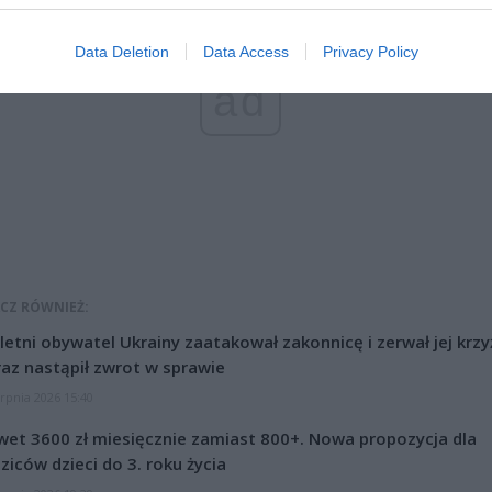
Data Deletion
Data Access
Privacy Policy
ad
CZ RÓWNIEŻ:
letni obywatel Ukrainy zaatakował zakonnicę i zerwał jej krzy
az nastąpił zwrot w sprawie
erpnia 2026 15:40
et 3600 zł miesięcznie zamiast 800+. Nowa propozycja dla
ziców dzieci do 3. roku życia