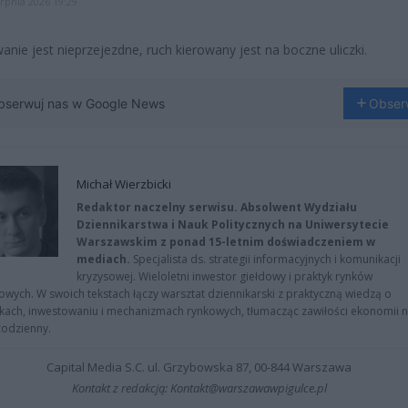
erpnia 2026 19:29
anie jest nieprzejezdne, ruch kierowany jest na boczne uliczki.
bserwuj nas w Google News
Obser
Michał Wierzbicki
Redaktor naczelny serwisu. Absolwent Wydziału
Dziennikarstwa i Nauk Politycznych na Uniwersytecie
Warszawskim z ponad 15-letnim doświadczeniem w
mediach.
Specjalista ds. strategii informacyjnych i komunikacji
kryzysowej. Wieloletni inwestor giełdowy i praktyk rynków
owych. W swoich tekstach łączy warsztat dziennikarski z praktyczną wiedzą o
kach, inwestowaniu i mechanizmach rynkowych, tłumacząc zawiłości ekonomii 
codzienny.
Capital Media S.C. ul. Grzybowska 87, 00-844 Warszawa
Kontakt z redakcją: Kontakt@warszawawpigulce.pl