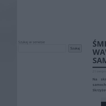
ŚM
Szukaj w serwisie
Szukaj
WAW
SA
21 sierpn
Na skr
samoch
Skrzyżo