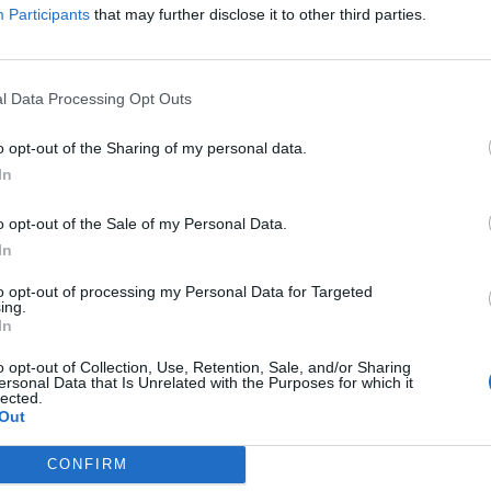
Participants
that may further disclose it to other third parties.
l Data Processing Opt Outs
o opt-out of the Sharing of my personal data.
In
o opt-out of the Sale of my Personal Data.
In
Fot. Policja
to opt-out of processing my Personal Data for Targeted
ing.
In
iej ucierpiał samochód marki Opel. Kierowca pojazdu zginął na m
ażerka jest ranna. W wypadku brało udział jeszcze sześć osób, ale
o opt-out of Collection, Use, Retention, Sale, and/or Sharing
ersonal Data that Is Unrelated with the Purposes for which it
żnie ranne.
lected.
Out
CONFIRM