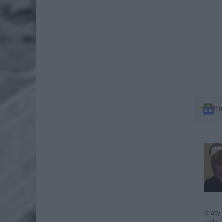
O
pracy 
nielic