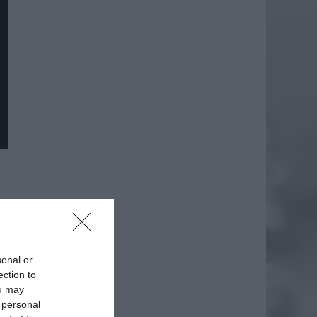
sonal or
ection to
ou may
 personal