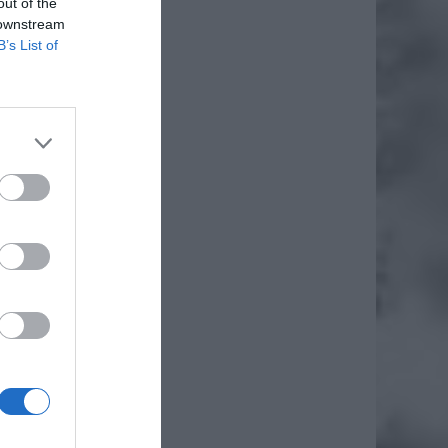
out of the
 downstream
B’s List of
daj
awa w