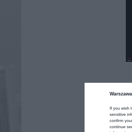
Warszawa 
If you wish 
sensitive in
confirm you
continue se