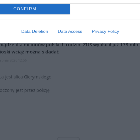
CZ RÓWNIEŻ:
CONFIRM
l przecenił hit do kuchni. Air fryer tańszy aż o 150 zł, a to dop
czątek
Data Deletion
Data Access
Privacy Policy
erpnia 2026 16:06
niądze dla milionów polskich rodzin. ZUS wypłacił już 173 mln z
oski wciąż można składać
erpnia 2026 12:56
a jest ulica Gierymskiego.
oczony jest przez policję.