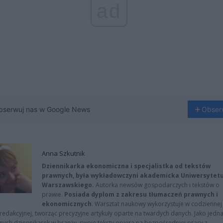
ad
bserwuj nas w Google News
Obser
Anna Szkutnik
Dziennikarka ekonomiczna i specjalistka od tekstów
prawnych, była wykładowczyni akademicka Uniwersytet
Warszawskiego.
Autorka newsów gospodarczych i tekstów o
prawie.
Posiada dyplom z zakresu tłumaczeń prawnych i
ekonomicznych
. Warsztat naukowy wykorzystuje w codziennej
redakcyjnej, tworząc precyzyjne artykuły oparte na twardych danych. Jako jedna
znych dziennikarek w branży, swoje teksty opiera na bezpośredniej pracy z