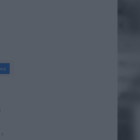
wuj
u
 z