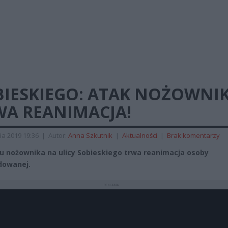
BIESKIEGO: ATAK NOŻOWNIK
WA REANIMACJA!
ia 2019 19:36
|
Autor:
Anna Szkutnik
|
Aktualności
|
Brak komentarzy
u nożownika na ulicy Sobieskiego trwa reanimacja osoby
dowanej.
REKLAMA