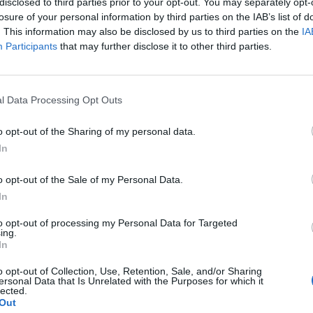
disclosed to third parties prior to your opt-out. You may separately opt-
losure of your personal information by third parties on the IAB’s list of
. This information may also be disclosed by us to third parties on the
IA
Participants
that may further disclose it to other third parties.
aj nas do preferowanych źródeł w Google
Do
l Data Processing Opt Outs
o opt-out of the Sharing of my personal data.
In
o opt-out of the Sale of my Personal Data.
In
to opt-out of processing my Personal Data for Targeted
ing.
In
kasz / Warszawa w
Fot. Łukasz / Warszawa w
Fot. Łukasz / Warsz
o opt-out of Collection, Use, Retention, Sale, and/or Sharing
Pigułce
Pigułce
Pigułce
ersonal Data that Is Unrelated with the Purposes for which it
lected.
formowała nasza Czytelniczka napastnik zostawił torbę i nóż.
Out