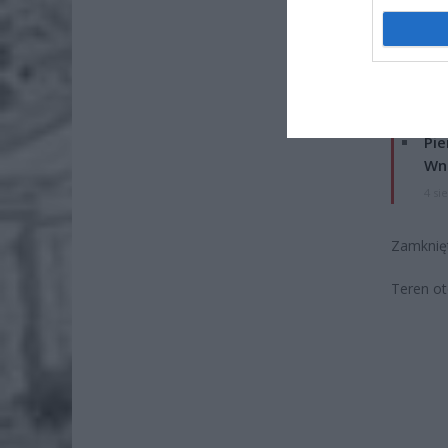
ZOBA
Lid
po
4 si
Pie
Wni
4 si
Zamknięt
Teren ot