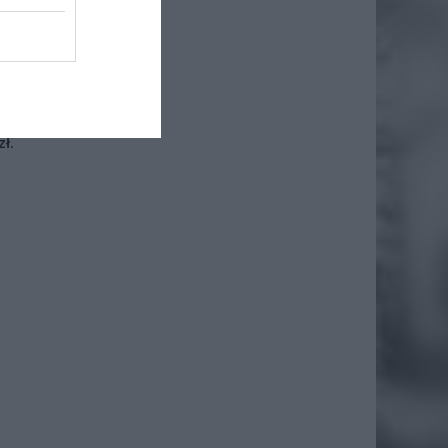
iero
ł.