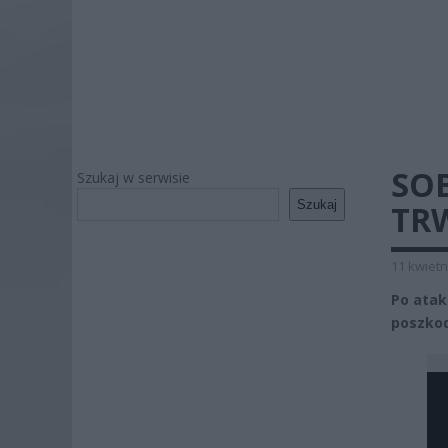
SO
Szukaj w serwisie
Szukaj
TR
11 kwietn
Po atak
poszko