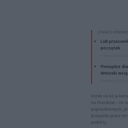
ZOBACZ RÓWNIE
Lidl przeceni
początek
4 sierpnia 2026 16
Pieniądze dla
Wnioski wcią
4 sierpnia 2026 12
Korek na A2 w kieru
na Pruszków – to od
popołudniowych, pr
przejazdu przez te
podróży.