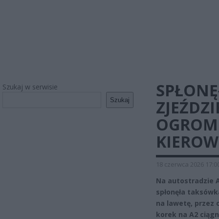
SPŁONĘ
Szukaj w serwisie
Szukaj
ZJEŹDZ
OGROMN
KIERO
18 czerwca 2026 17:0
Na autostradzie A
spłonęła taksówka
na lawetę, przez 
korek na A2 ciągn