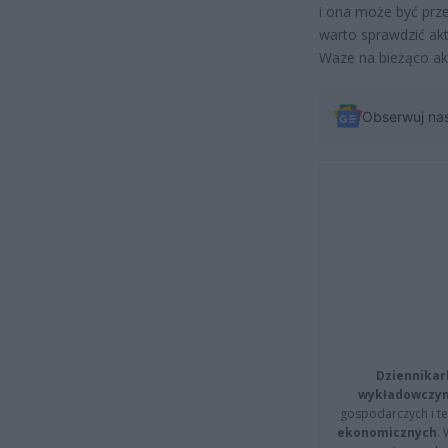
i ona może być prz
warto sprawdzić akt
Waze na bieżąco akt
Obserwuj na
Dziennikar
wykładowczyn
gospodarczych i t
ekonomicznych
.