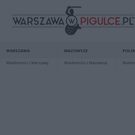
WARSZAWA
MAZOWSZE
POLSK
Wiadomości z Warszawy
Wiadomości z Mazowsza
Wiadomo