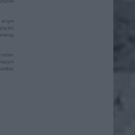
achunek
e w tym
taj też
arancję
rodzin.
snących
 zadbać