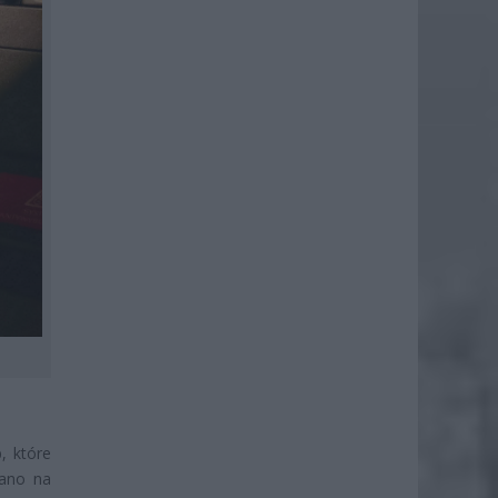
, które
wano na