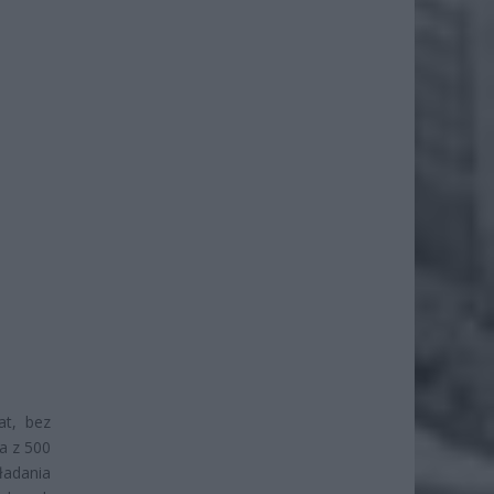
at, bez
a z 500
ładania