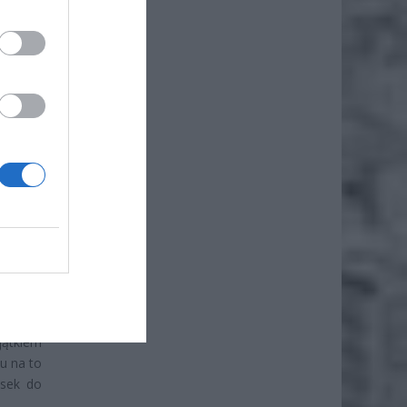
nkowość
kże za
robienie
rzymają
czerwcu
niej do
e po 30
jątkiem
u na to
osek do