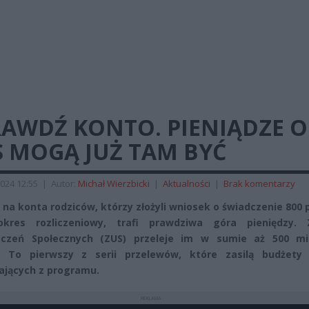
RAWDŹ KONTO. PIENIĄDZE 
S MOGĄ JUŻ TAM BYĆ
024 12:55
|
Autor:
Michał Wierzbicki
|
Aktualności
|
Brak komentarzy
 na konta rodziców, którzy złożyli wniosek o świadczenie 800 
kres rozliczeniowy, trafi prawdziwa góra pieniędzy. 
eczeń Społecznych (ZUS) przeleje im w sumie aż 500 mi
h. To pierwszy z serii przelewów, które zasilą budżety 
ających z programu.
REKLAMA