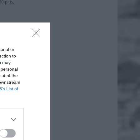
0 plus,
sonal or
ection to
ou may
 personal
out of the
 downstream
B’s List of
ż.