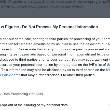
ałek. W sumie, w pierwszych dniach czerwca, w ramach programu 80
 rodziców i opiekunów wpłynie ponad miliard złotych.
w Pigułce -
Do Not Process My Personal Information
to opt-out of the sale, sharing to third parties, or processing of your per
formation for targeted advertising by us, please use the below opt-out s
ad
r selection. Please note that after your opt-out request is processed y
eing interest-based ads based on personal information utilized by us or
disclosed to third parties prior to your opt-out. You may separately opt-
losure of your personal information by third parties on the IAB’s list of
. This information may also be disclosed by us to third parties on the
IA
Participants
that may further disclose it to other third parties.
l Data Processing Opt Outs
CZ RÓWNIEŻ:
o opt-out of the Sharing of my personal data.
letni obywatel Ukrainy zaatakował zakonnicę i zerwał jej krzy