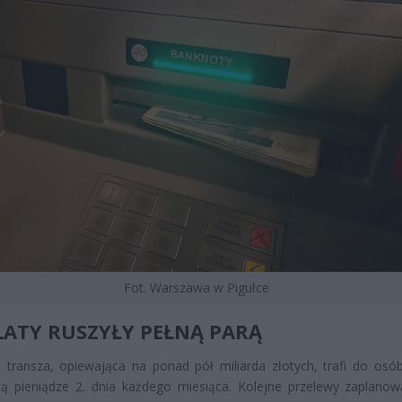
Fot. Warszawa w Pigułce
ATY RUSZYŁY PEŁNĄ PARĄ
transza, opiewająca na ponad pół miliarda złotych, trafi do osób
ją pieniądze 2. dnia każdego miesiąca. Kolejne przelewy zaplano