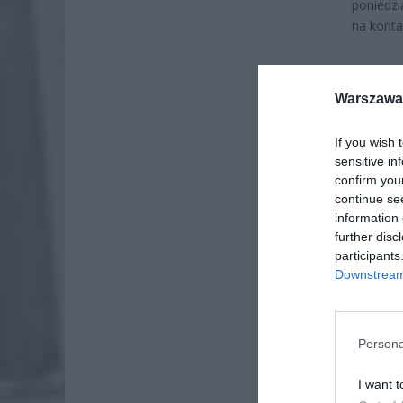
poniedzi
na konta
Warszawa 
If you wish 
sensitive in
confirm you
continue se
information 
further disc
participants
Downstream 
Persona
ZOBA
I want t
26-