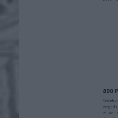
800 
Świadcz
względu 
zł do 8