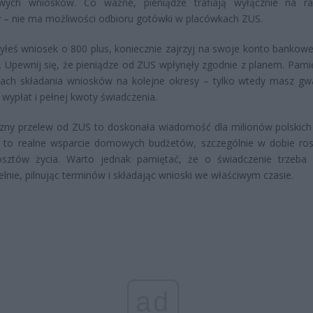
wych wniosków. Co ważne, pieniądze trafiają wyłącznie na r
– nie ma możliwości odbioru gotówki w placówkach ZUS.
ożyłeś wniosek o 800 plus, koniecznie zajrzyj na swoje konto bankow
. Upewnij się, że pieniądze od ZUS wpłynęły zgodnie z planem. Pamię
nach składania wniosków na kolejne okresy – tylko wtedy masz gw
i wypłat i pełnej kwoty świadczenia.
zny przelew od ZUS to doskonała wiadomość dla milionów polskich 
s to realne wsparcie domowych budżetów, szczególnie w dobie ro
osztów życia. Warto jednak pamiętać, że o świadczenie trzeba
lnie, pilnując terminów i składając wnioski we właściwym czasie.
ad