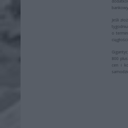
dodatko
bankowy 
Jeśli zł
tygodniu
o termi
ciągłośc
Gigantyc
800 plu
cen i k
samodzie