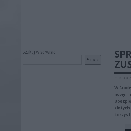
SP
Szukaj w serwisie
Szukaj
ZU
30 maja 2
W środę
nowy o
Ubezpi
złotyc
korzyst