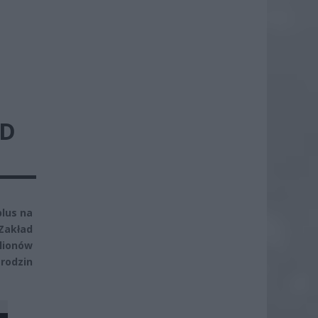
OD
plus na
Zakład
lionów
rodzin