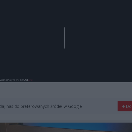
Play
aj nas do preferowanych źródeł w Google
Do