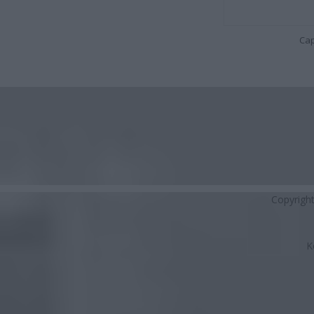
Cap
Copyrigh
K