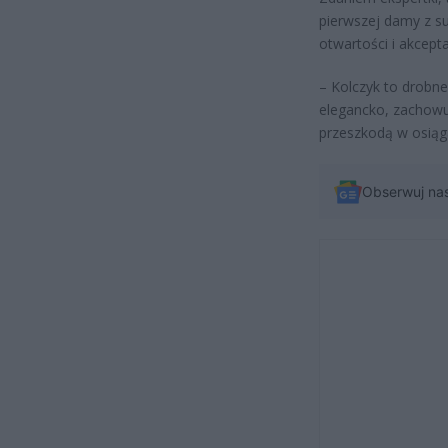
pierwszej damy z s
otwartości i akcept
– Kolczyk to drobne
elegancko, zachowuj
przeszkodą w osiąg
Obserwuj na