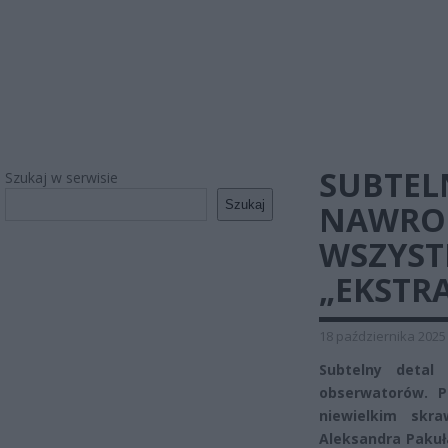
SUBTEL
Szukaj w serwisie
Szukaj
NAWROC
WSZYST
„EKSTR
18 października 2025
Subtelny detal
obserwatorów. P
niewielkim skr
Aleksandra Pakuł