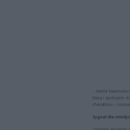
– Marta Nawrocka n
klasą i spokojem. Ko
charakteru – ocenia
Sygnał dla młody
Zdaniem ekspertki, 