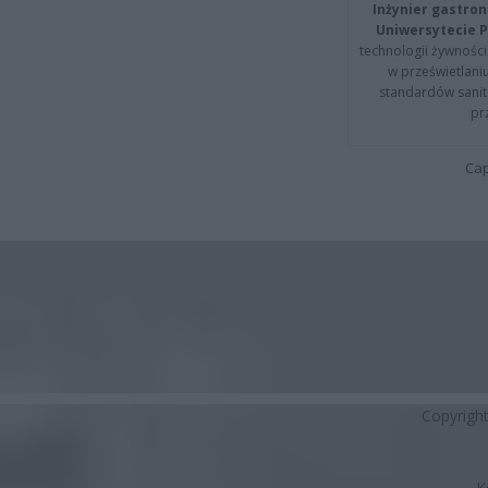
Inżynier gastron
Uniwersytecie P
technologii żywności 
w prześwietlani
standardów sanita
pr
Cap
Copyrigh
K