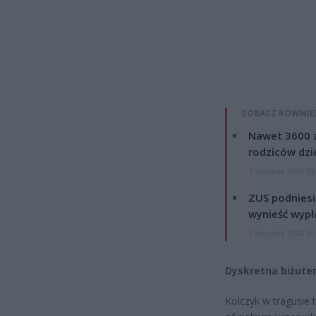
ZOBACZ RÓWNIE
Nawet 3600 z
rodziców dzie
7 sierpnia 2026 19
ZUS podniesie
wynieść wypł
7 sierpnia 2026 19
Dyskretna biżute
Kolczyk w tragusie 