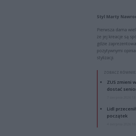
Styl Marty Nawro
Pierwsza dama wielo
że jej kreacje są sp
gdzie zaprezentował
pozytywnymi opiniam
stylizacji.
ZOBACZ RÓWNIE
ZUS zmieni w
dostać senio
7 sierpnia 2026 13
Lidl przeceni
początek
4 sierpnia 2026 16