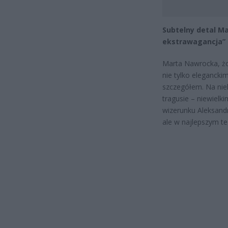
Subtelny detal M
ekstrawagancja”
Marta Nawrocka, żo
nie tylko elegancki
szczegółem. Na niek
tragusie – niewielk
wizerunku Aleksandr
ale w najlepszym t