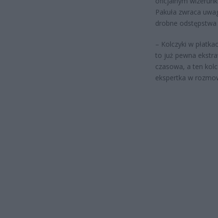
oficjalnym wizerunk
Pakuła zwraca uwag
drobne odstępstwa
– Kolczyki w płatka
to już pewna ekstra
czasowa, a ten kol
ekspertka w rozmow