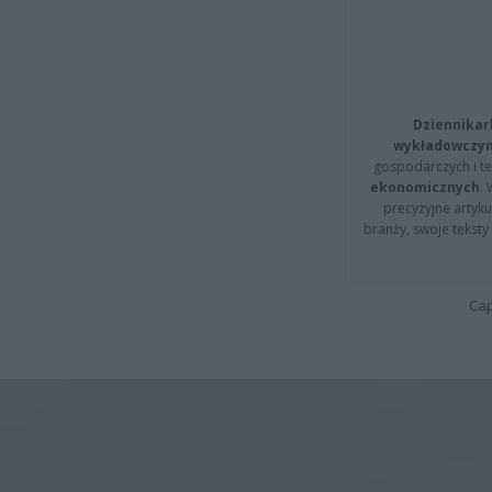
Dziennikar
wykładowczyn
gospodarczych i t
ekonomicznych
.
precyzyjne artyku
branży, swoje tekst
Cap