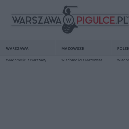
WARSZAWA
MAZOWSZE
POLSK
Wiadomości z Warszawy
Wiadomości z Mazowsza
Wiadomo