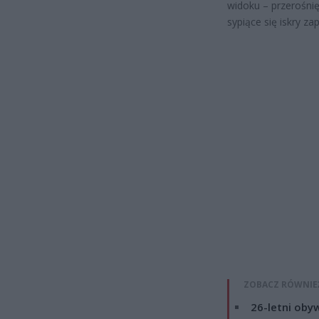
widoku – przerośni
sypiące się iskry za
ZOBACZ RÓWNIE
26-letni obyw