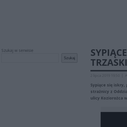
SYPIĄCE
Szukaj w serwisie
Szukaj
TRZASK
2 lipca 2019 19:50
|
A
Sypiące się iskry,
strażnicy z Oddzi
ulicy Koziorożca