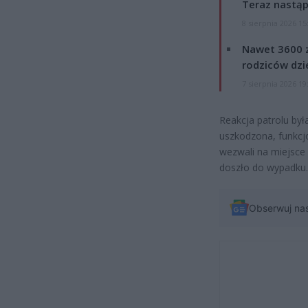
Teraz nastąp
8 sierpnia 2026 15
Nawet 3600 z
rodziców dzie
7 sierpnia 2026 19
Reakcja patrolu był
uszkodzona, funkcjo
wezwali na miejsce
doszło do wypadku.
Obserwuj na