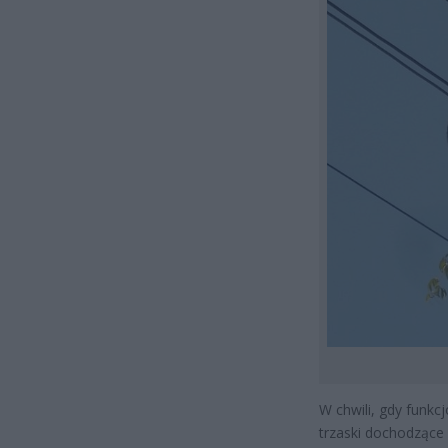
W chwili, gdy funkc
trzaski dochodzące z