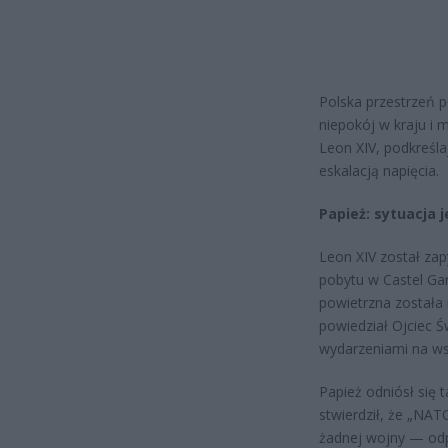
Polska przestrzeń p
niepokój w kraju i 
Leon XIV, podkreśl
eskalacją napięcia.
Papież: sytuacja 
Leon XIV został za
pobytu w Castel Gan
powietrzna została 
powiedział Ojciec Ś
wydarzeniami na ws
Papież odniósł się 
stwierdził, że „NA
żadnej wojny — odp