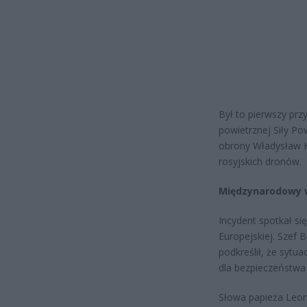
Był to pierwszy prz
powietrznej Siły Po
obrony Władysław K
rosyjskich dronów.
Międzynarodowy 
Incydent spotkał się
Europejskiej. Szef 
podkreślił, że sytu
dla bezpieczeństwa 
Słowa papieża Leona