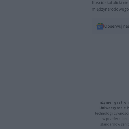
Kościół katolicki 
międzynarodowego
Obserwuj na
Inżynier gastron
Uniwersytecie P
technologii żywności 
w prześwietlani
standardów sanita