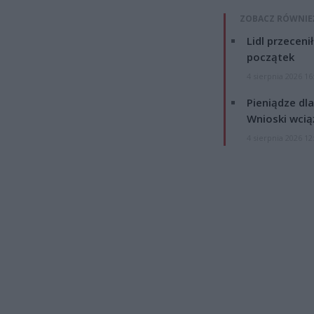
ZOBACZ RÓWNIE
Lidl przeceni
początek
4 sierpnia 2026 16
Pieniądze dla
Wnioski wcią
4 sierpnia 2026 12