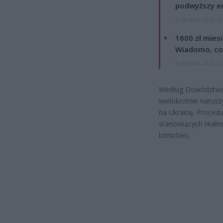
podwyższy e
4 sierpnia 2026 12
1600 zł mies
Wiadomo, co
4 sierpnia 2026 12
Według Dowództwa O
wielokrotnie narus
na Ukrainę. Proced
stanowiących realne
lotnictwo.