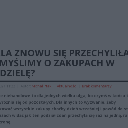
LA ZNOWU SIĘ PRZECHYLIŁA
 MYŚLIMY O ZAKUPACH W
DZIELĘ?
2021 11:22
|
Autor:
Michał Ptak
|
Aktualności
|
Brak komentarzy
le niehandlowe to dla jednych wielka ulga, bo czymś w końcu 
yróżnia się od pozostałych. Dla innych to wyzwanie, żeby
zować wszystkie zakupy choćby dzień wcześniej i powód do st
żach widać jak ten podział zdań przechyla się raz na jedną, ra
tronę.