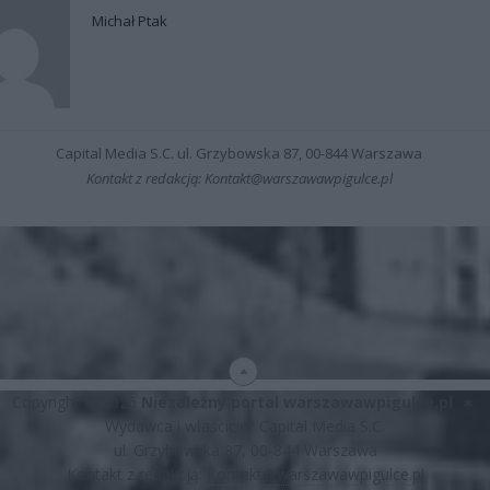
Michał Ptak
Capital Media S.C. ul. Grzybowska 87, 00-844 Warszawa
Kontakt z redakcją: Kontakt@warszawawpigulce.pl
Copyright © 2026
Niezależny portal warszawawpigulce.pl
∗
Wydawca i właściciel: Capital Media S.C.
ul. Grzybowska 87, 00-844 Warszawa
Kontakt z redakcją:
Kontakt@warszawawpigulce.pl