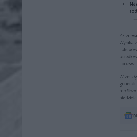
Naw
rod
7 si
Za znies
Wynika z
zakupów.
osiedlo
spożywcz
W zeszły
generaln
możliwoś
niedziel
O