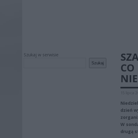
SZA
Szukaj w serwisie
Szukaj
CO
NIE
15 lipca 
Niedzie
dzień w
zorgani
W sonda
drugą s