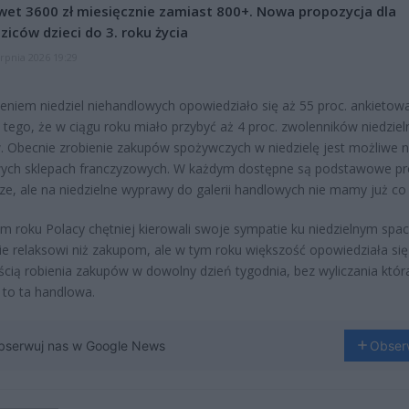
et 3600 zł miesięcznie zamiast 800+. Nowa propozycja dla
ziców dzieci do 3. roku życia
erpnia 2026 19:29
ieniem niedziel niehandlowych opowiedziało się aż 55 proc. ankietow
 tego, że w ciągu roku miało przybyć aż 4 proc. zwolenników niedziel
 Obecnie zrobienie zakupów spożywczych w niedzielę jest możliwe n
wych sklepach franczyzowych. W każdym dostępne są podstawowe pr
e, ale na niedzielne wyprawy do galerii handlowych nie mamy już co l
m roku Polacy chętniej kierowali swoje sympatie ku niedzielnym spa
ie relaksowi niż zakupom, ale w tym roku większość opowiedziała się
cią robienia zakupów w dowolny dzień tygodnia, bez wyliczania któr
a to ta handlowa.
bserwuj nas w Google News
Obser