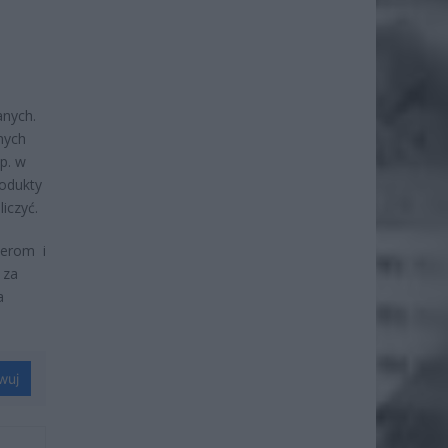
anych.
nych
p. w
odukty
iczyć.
cerom i
 za
a
wuj