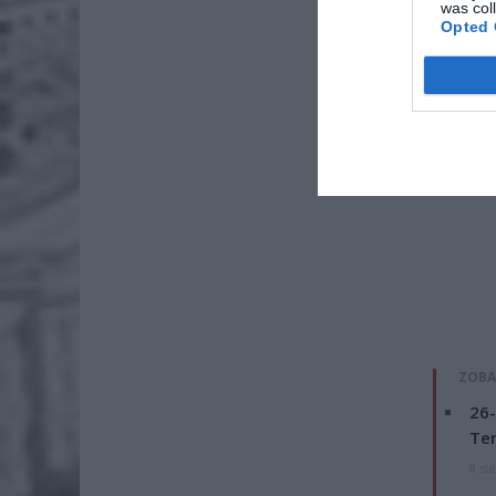
was col
Opted 
ZOBA
26-
Ter
8 si