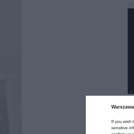
Warszawa 
Dod
If you wish 
sensitive in