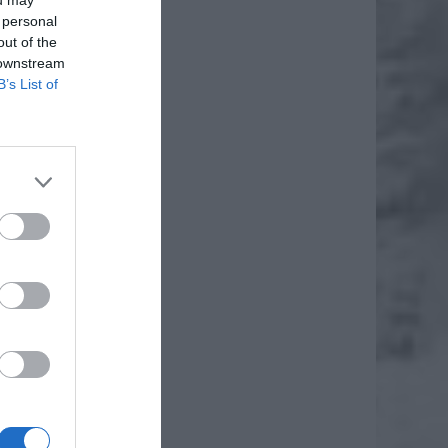
ou may
 personal
out of the
 downstream
B’s List of
,
w