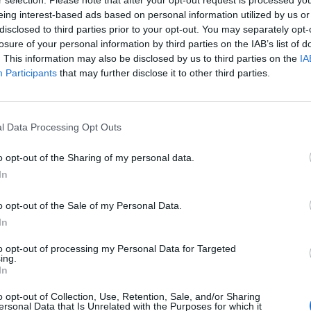
r selection. Please note that after your opt-out request is processed y
eing interest-based ads based on personal information utilized by us or
disclosed to third parties prior to your opt-out. You may separately opt-
losure of your personal information by third parties on the IAB’s list of
. This information may also be disclosed by us to third parties on the
IA
Participants
that may further disclose it to other third parties.
l Data Processing Opt Outs
o opt-out of the Sharing of my personal data.
In
o opt-out of the Sale of my Personal Data.
In
Fot. Pixabay
to opt-out of processing my Personal Data for Targeted
u jaki opublikowała „Rzeczpospolita” przeprowadzonego przez CBRE
ing.
In
e ponad połowa Polaków chciałaby mieć możliwość robienia zakupó
w niedzielę.
o opt-out of Collection, Use, Retention, Sale, and/or Sharing
ersonal Data that Is Unrelated with the Purposes for which it