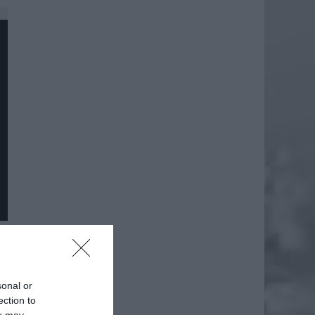
daj
sonal or
ection to