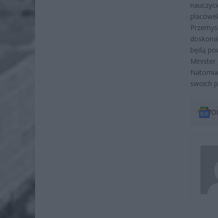
nauczyci
placówek
Przemysł
doskona
będą pow
Minister
Natomias
swoich p
O