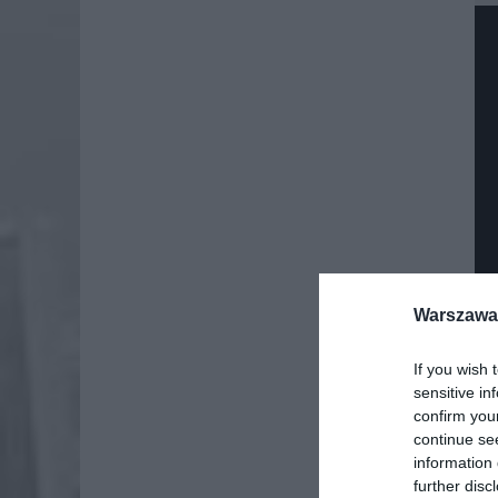
Warszawa 
If you wish 
sensitive in
Dod
confirm you
continue se
information 
further disc