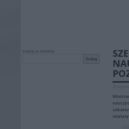
SZE
Szukaj w serwisie
Szukaj
NAU
PO
15 styczn
Ministe
nauczyc
zakażen
oświaty