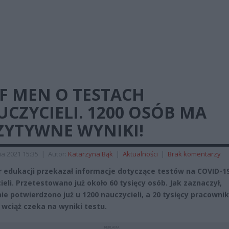
F MEN O TESTACH
CZYCIELI. 1200 OSÓB MA
ZYTYWNE WYNIKI!
ia 2021 15:35
|
Autor:
Katarzyna Bąk
|
Aktualności
|
Brak komentarzy
r edukacji przekazał informacje dotyczące testów na COVID-1
ieli. Przetestowano już około 60 tysięcy osób. Jak zaznaczył,
ie potwierdzono już u 1200 nauczycieli, a 20 tysięcy pracowni
 wciąż czeka na wyniki testu.
REKLAMA