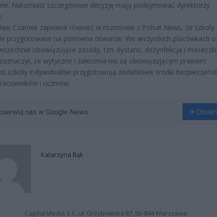
ele. Natomiast szczegółowe decyzję mają podejmować dyrektorzy
.
aw Czarnek zapewnił również w rozmowie z Polsat News, że szkoły 
le przygotowane na ponowne otwarcie. We wszystkich placówkach o
szechnie obowiązujące zasady, tzn. dystans, dezynfekcja i maseczki
 zaznaczył, że wytyczne i zalecenia nie są obowiązującym prawem.
t szkoły indywidualnie przygotowują dodatkowe środki bezpieczeńs
racowników i uczniów.
bserwuj nas w Google News
Obser
Katarzyna Bąk
Capital Media S.C. ul. Grzybowska 87, 00-844 Warszawa