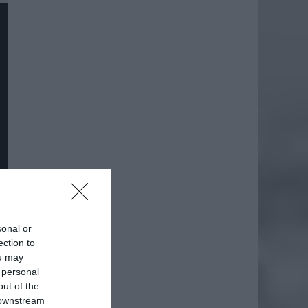
sonal or
ection to
daj
ou may
 personal
out of the
 downstream