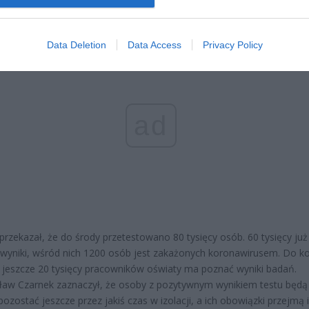
na COVID-19, które są prowadzone wśród nauczycieli.
Data Deletion
Data Access
Privacy Policy
ad
 przekazał, że do środy przetestowano 80 tysięcy osób. 60 tysięcy już
wyniki, wśród nich 1200 osób jest zakażonych koronawirusem. Do k
 jeszcze 20 tysięcy pracowników oświaty ma poznać wyniki badań.
aw Czarnek zaznaczył, że osoby z pozytywnym wynikiem testu będą
pozostać jeszcze przez jakiś czas w izolacji, a ich obowiązki przejmą i