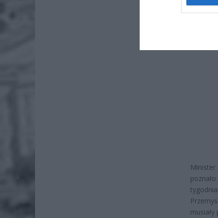
testach 
Minister
poznało 
tygodnia
Przemysł
musiały 