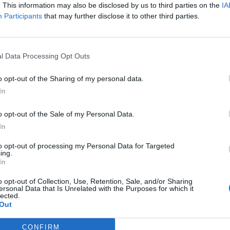
. This information may also be disclosed by us to third parties on the
IA
Participants
that may further disclose it to other third parties.
l Data Processing Opt Outs
o opt-out of the Sharing of my personal data.
In
o opt-out of the Sale of my Personal Data.
In
to opt-out of processing my Personal Data for Targeted
ing.
In
o opt-out of Collection, Use, Retention, Sale, and/or Sharing
Fot. Shutterstock
ersonal Data that Is Unrelated with the Purposes for which it
lected.
Out
ycznia do szkół mają wrócić uczniowie klas I-III. Początkowo miało t
 wybranych województw, ale ostatecznie naukę stacjonarną rozpocz
CONFIRM
i w całym kraju. Minister edukacji Przemysław Czarnek poinformował