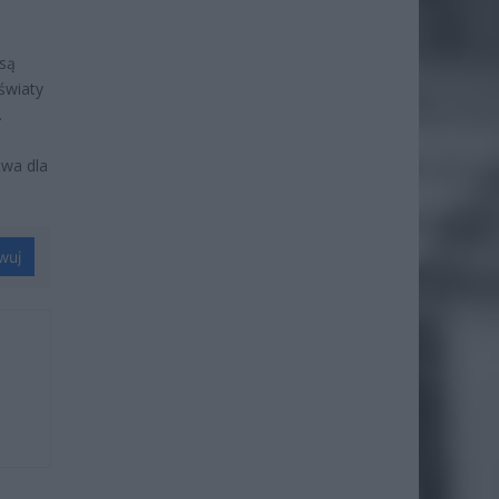
są
światy
.
twa dla
wuj