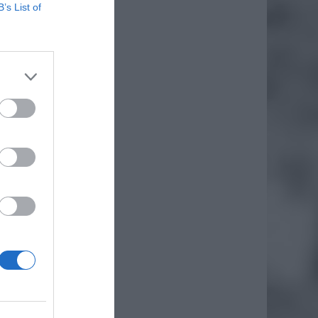
B’s List of
o
ną
 dziś o