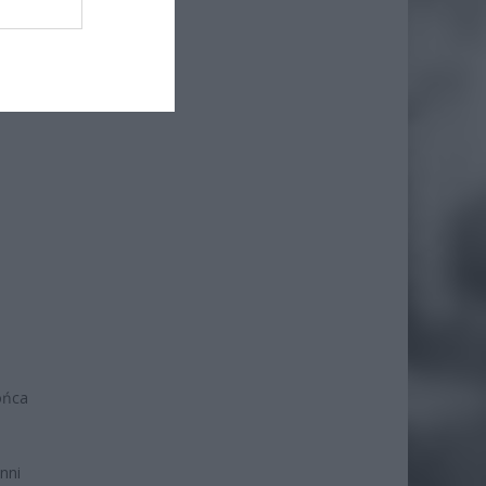
ońca
nni