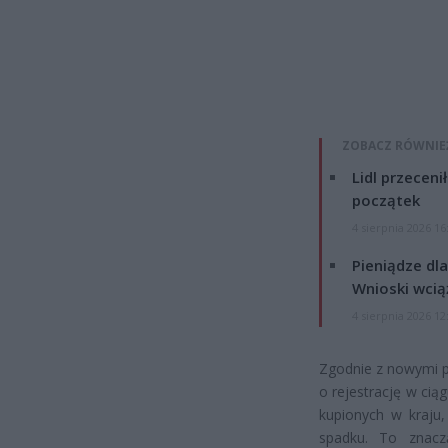
ZOBACZ RÓWNIE
Lidl przeceni
początek
4 sierpnia 2026 16
Pieniądze dla
Wnioski wcią
4 sierpnia 2026 12
Zgodnie z nowymi p
o rejestrację w ci
kupionych w kraju,
spadku. To znacz