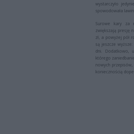
wystarczyło jedyni
spowodowała lawinę
Surowe kary za n
zwiększają presję n
zł, a powyżej pół 
są jeszcze wyższe:
dni. Dodatkowo, 
którego zaniedbani
nowych przepisów, 
koniecznością dopeł