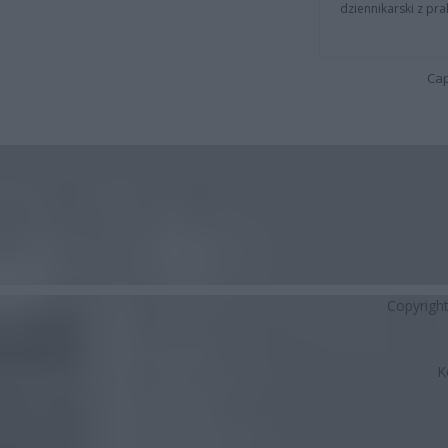
dziennikarski z pr
Cap
Copyrigh
K