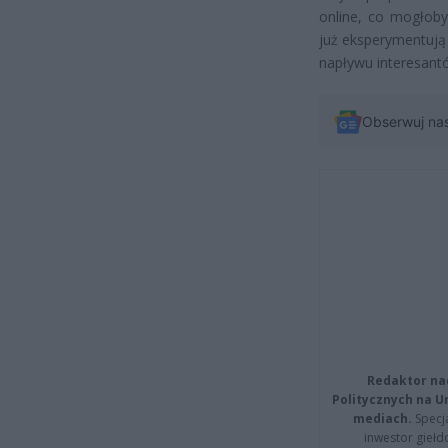
online, co mogłoby
już eksperymentują 
napływu interesant
Obserwuj na
Redaktor na
Politycznych na 
mediach.
Specja
inwestor giełd