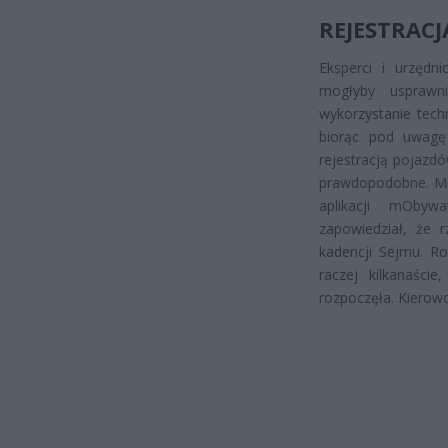
REJESTRACJ
Eksperci i urzędn
mogłyby usprawn
wykorzystanie techn
biorąc pod uwagę 
rejestracją pojazdó
prawdopodobne. Min
aplikacji mObyw
zapowiedział, że 
kadencji Sejmu. Ro
raczej kilkanaści
rozpoczęła. Kierowc