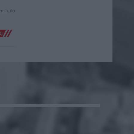
m.in. do
EJ