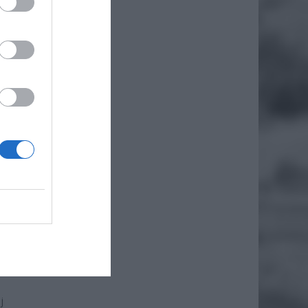
mach
m
ników
EJ
GO NA
j