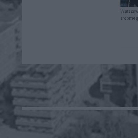
Warszawi
srebrneg