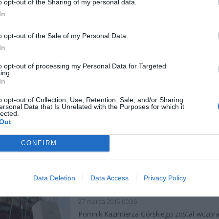
o opt-out of the Sharing of my personal data.
In
AMERYKAŃSCY ŻOŁNIERZE W
LNOŚCI
o opt-out of the Sale of my Personal Data.
MUZEUM POWSTANIA
In
WARSZAWSKIEGO
27 marca 2015 21:03
to opt-out of processing my Personal Data for Targeted
ing.
Żołnierze powracający do swoich baz w ra
In
operacji Rajd Dragonów zahaczyli o Muzeu
Powstania Warszawskiego. Naszych sojusz
o opt-out of Collection, Use, Retention, Sale, and/or Sharing
ersonal Data that Is Unrelated with the Purposes for which it
nu zaskoczyło to, ile trwały walki powstańcze w Warszawie. Jak
lected.
Out
CZYTAJ DAL
CONFIRM
POMNIK KAZIMIERZA GÓRSKIE
LNOŚCI
Data Deletion
Data Access
Privacy Policy
STADIONIE NARODOWYM
27 marca 2015 00:36
Pomnik Kazimierza Górskiego został wczora