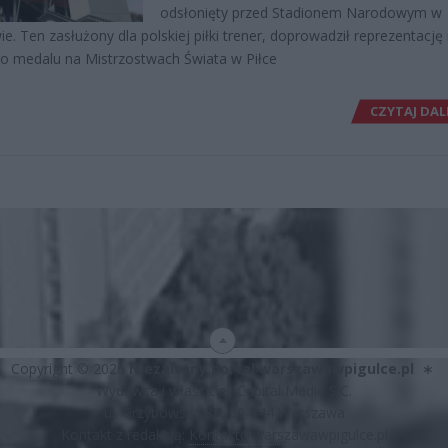
odsłonięty przed Stadionem Narodowym w
e. Ten zasłużony dla polskiej piłki trener, doprowadził reprezentację 
o medalu na Mistrzostwach Świata w Piłce
CZYTAJ DAL
Copyright © 2026
Niezależny portal warszawawpigulce.pl
∗
Wydawca i właściciel: Capital Media S.C.
ul. Grzybowska 87, 00-844 Warszawa
Kontakt z redakcją:
Kontakt@warszawawpigulce.pl