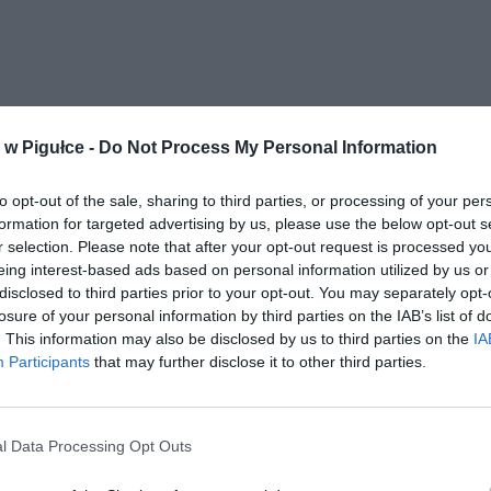
w Pigułce -
Do Not Process My Personal Information
to opt-out of the sale, sharing to third parties, or processing of your per
formation for targeted advertising by us, please use the below opt-out s
LEGIA WARSZAWA ZDOBYWCĄ
LNOŚCI
r selection. Please note that after your opt-out request is processed y
PUCHARU POLSKI! ŻYRO
eing interest-based ads based on personal information utilized by us or
disclosed to third parties prior to your opt-out. You may separately opt-
ZAKRWAWIONY SCHODZI Z BOI
losure of your personal information by third parties on the IAB’s list of
2 maja 2015 18:01
. This information may also be disclosed by us to third parties on the
IA
Legia Warszawa pokonała Lecha Poznań na
Participants
that may further disclose it to other third parties.
e Narodowym z wynikiem 2:1. Gdyby nie gol samobójczy Jodłowca w 
 Legia prowadziłaby dwoma bramkami. Legii w dalszej obronie bramk
l Data Processing Opt Outs
CZYTAJ DAL