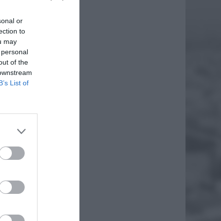
sonal or
ection to
ou may
 personal
out of the
 downstream
B’s List of
isała do
elny
 i Nauk
iem w
EJ