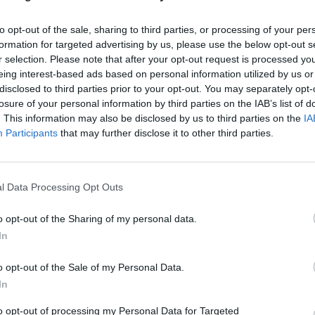
to opt-out of the sale, sharing to third parties, or processing of your per
formation for targeted advertising by us, please use the below opt-out s
r selection. Please note that after your opt-out request is processed y
eing interest-based ads based on personal information utilized by us or
disclosed to third parties prior to your opt-out. You may separately opt-
losure of your personal information by third parties on the IAB’s list of
. This information may also be disclosed by us to third parties on the
IA
Participants
that may further disclose it to other third parties.
APEL DO ZWIERZOLUBÓW –
LNOŚCI
POMOŻMY BULGOŻKOM [LIST
l Data Processing Opt Outs
CZYTELNICZKI]
24 sierpnia 2015 21:31
o opt-out of the Sharing of my personal data.
Nasza stała czytelniczka – Pani Karolina nap
In
redakcji list: Michał WierzbickiRedaktor nacz
serwisu. Absolwent Wydziału Dziennikarstwa
o opt-out of the Sale of my Personal Data.
nych na Uniwersytecie Warszawskim z ponad 15-letnim doświadczen
In
to opt-out of processing my Personal Data for Targeted
CZYTAJ DAL