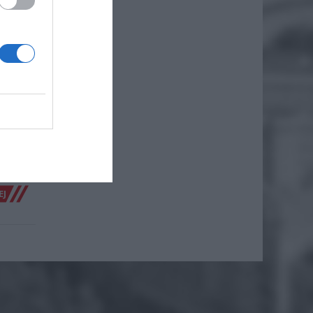
OWAĆ
AD
eekend
by.
ię w
EJ