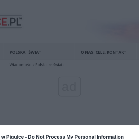
POLSKA I ŚWIAT
O NAS, CELE, KONTAKT
Wiadomości z Polski i ze świata
ad
w Pigułce -
Do Not Process My Personal Information