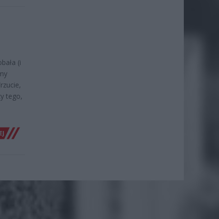
ała (i
śmy
rzucie,
zy tego,
EJ