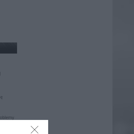
I
ię
roblemy