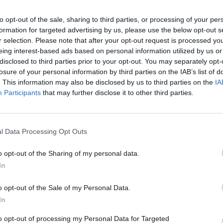
CZYTAJ DAL
to opt-out of the sale, sharing to third parties, or processing of your per
formation for targeted advertising by us, please use the below opt-out s
r selection. Please note that after your opt-out request is processed y
ZOBACZ HISTORIĘ WARSZAWSK
eing interest-based ads based on personal information utilized by us or
LNOŚCI
FUTBOLU W CZASACH NIEMIECK
disclosed to third parties prior to your opt-out. You may separately opt-
losure of your personal information by third parties on the IAB’s list of
OKUPACJI [FILM]
. This information may also be disclosed by us to third parties on the
IA
7 sierpnia 2015 21:47
Participants
that may further disclose it to other third parties.
ądał warszawski futbol w czasach niemieckiej okupacji? PZPN przygo
tórym opowiada nam historię zapisaną nie tylko atramentem, ale tak
rwią i łzami. Michał WierzbickiRedaktor
l Data Processing Opt Outs
CZYTAJ DAL
o opt-out of the Sharing of my personal data.
In
o opt-out of the Sale of my Personal Data.
MECZ ZAKOŃCZONY, UTRUDNI
LNOŚCI
In
W RUCHU TRWAJĄ
2 maja 2015 19:02
to opt-out of processing my Personal Data for Targeted