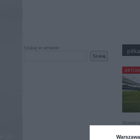
Szukaj w serwisie
piłk
Szukaj
AKTUA
Stowarzy
związane
Warszawa 