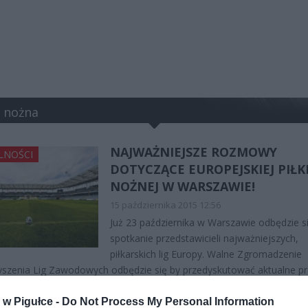
a nożna
NAJWAŻNIEJSZE ROZMOWY
LNOŚCI
DOTYCZĄCE EUROPEJSKIEJ PIŁK
NOŻNEJ W WARSZAWIE!
15 października 2015 12:56
Już 23 października w Warszawie odbędzie s
spotkanie przedstawicieli najważniejszych,
piłkarskich lig Europy. Walne Zgromadzenie
szenia Lig Zawodowych odbędzie się by przedyskutować aktualne p
 z piłką nożną
w Pigułce -
Do Not Process My Personal Information