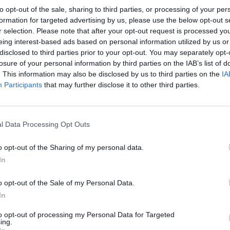
to opt-out of the sale, sharing to third parties, or processing of your per
formation for targeted advertising by us, please use the below opt-out s
r selection. Please note that after your opt-out request is processed y
eing interest-based ads based on personal information utilized by us or
disclosed to third parties prior to your opt-out. You may separately opt-
losure of your personal information by third parties on the IAB’s list of
. This information may also be disclosed by us to third parties on the
IA
y
Participants
that may further disclose it to other third parties.
"RODZAJE" WARSZAWIAKÓW
LNOŚCI
l Data Processing Opt Outs
28 marca 2015 12:47
 widzą tak nas piszą” mówi stare przysłowie. Nie dotyczy to jednak
o opt-out of the Sharing of my personal data.
pedii, która wiele rzeczy traktuje z przymrużeniem oka. Tak jak i ty
In
le
o opt-out of the Sale of my Personal Data.
CZYTAJ DAL
In
to opt-out of processing my Personal Data for Targeted
ing.