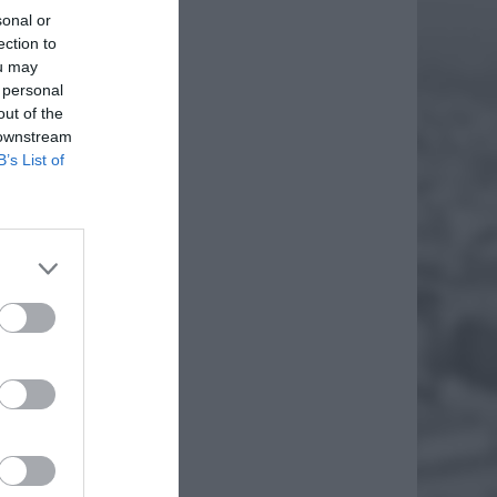
sonal or
ection to
ou may
 personal
out of the
 downstream
B’s List of
m razem.
EJ