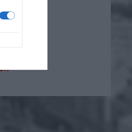
Y
cą linii
o na
racji,
EJ