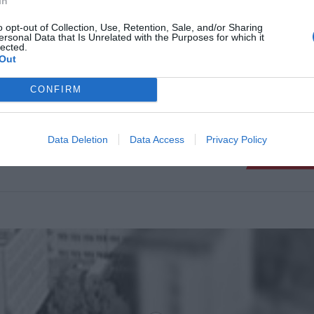
In
KARA DLA WESOŁEGO KIEROWC
LNOŚCI
LINII 509! "ŻARTUJE Z
o opt-out of Collection, Use, Retention, Sale, and/or Sharing
BEZPIECZEŃSTWA"
ersonal Data that Is Unrelated with the Purposes for which it
lected.
23 marca 2015 18:14
Out
Pasażerowie są zachwyceni podróżą z kierow
CONFIRM
509. Niektórzy specjalnie wyczekują na nieg
przystankach. Przez głośnik zachęca do integ
 dowcipy i przedstawia historię miasta w krzywym
Data Deletion
Data Access
Privacy Policy
CZYTAJ DAL