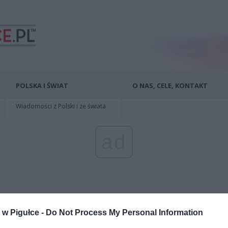
POLSKA I ŚWIAT
O NAS, CELE, KONTAKT
Wiadomości z Polski i ze świata
ad
w Pigułce -
Do Not Process My Personal Information