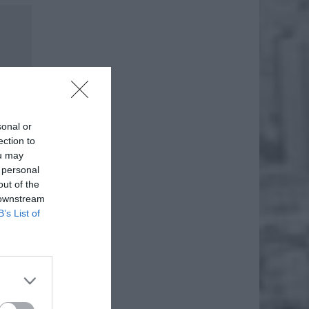
sonal or
ection to
ou may
 personal
out of the
 downstream
B’s List of