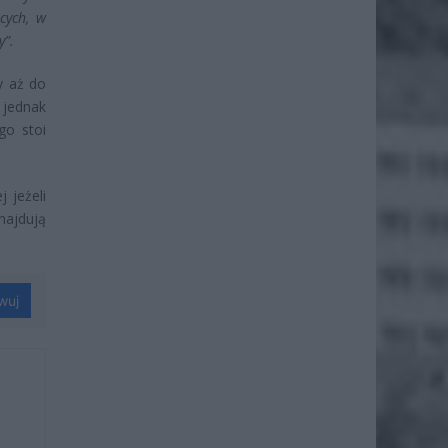
cych, w
y”
.
y aż do
 jednak
go stoi
 jeżeli
najdują
wuj