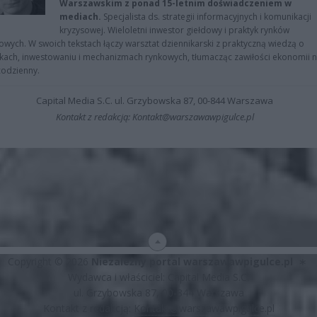
Warszawskim z ponad 15-letnim doświadczeniem w
mediach.
Specjalista ds. strategii informacyjnych i komunikacji
kryzysowej. Wieloletni inwestor giełdowy i praktyk rynków
owych. W swoich tekstach łączy warsztat dziennikarski z praktyczną wiedzą o
kach, inwestowaniu i mechanizmach rynkowych, tłumacząc zawiłości ekonomii 
codzienny.
Capital Media S.C. ul. Grzybowska 87, 00-844 Warszawa
Kontakt z redakcją: Kontakt@warszawawpigulce.pl
Copyright © 2026
Niezależny portal warszawawpigulce.pl
∗
Wydawca i właściciel: Capital Media S.C.
ul. Grzybowska 87, 00-844 Warszawa
Kontakt z redakcją:
Kontakt@warszawawpigulce.pl