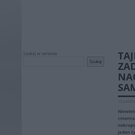
TA
Szukaj w serwisie
Szukaj
ZA
NA
SA
13 paździ
Niewie
cmentar
nekropo
jeden t