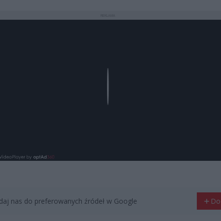
REKLAMA
Play
aj nas do preferowanych źródeł w Google
Do