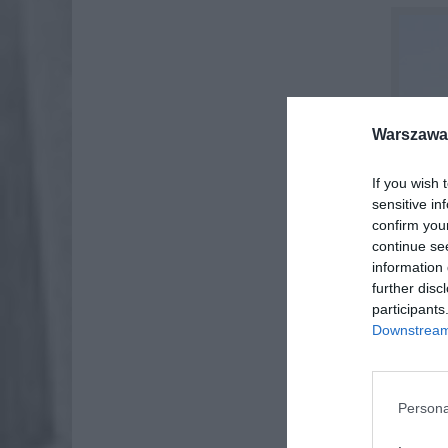
Warszawa 
If you wish 
sensitive in
confirm you
continue se
information 
further disc
participants
Downstream 
Persona