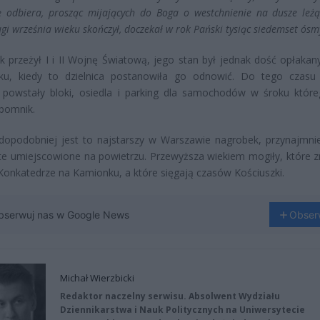
 odbiera, prosząc mijających do Boga o westchnienie na dusze leżą
ugi września wieku skończył, doczekał w rok Pański tysiąc siedemset ósm
 przeżył I i II Wojnę Światową, jego stan był jednak dość opłakan
ku, kiedy to dzielnica postanowiła go odnowić. Do tego czasu
 powstały bloki, osiedla i parking dla samochodów w śroku które
pomnik.
opodobniej jest to najstarszy w Warszawie nagrobek, przynajmniej
ę te umiejscowione na powietrzu. Przewyższa wiekiem mogiły, które z
 Konkatedrze na Kamionku, a które sięgają czasów Kościuszki.
bserwuj nas w Google News
Obser
Michał Wierzbicki
Redaktor naczelny serwisu. Absolwent Wydziału
Dziennikarstwa i Nauk Politycznych na Uniwersytecie