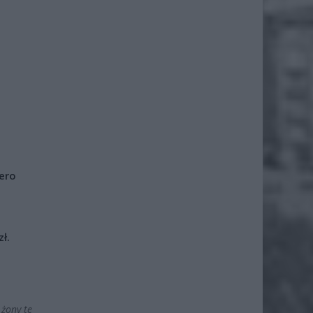
iero
ł.
 żony te