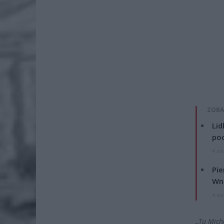
ZOBA
Lid
po
4 si
Pie
Wni
4 si
„Tu Mich