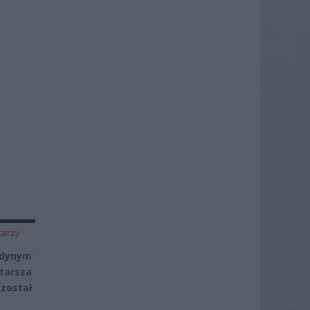
tarzy
edynym
tarsza
został