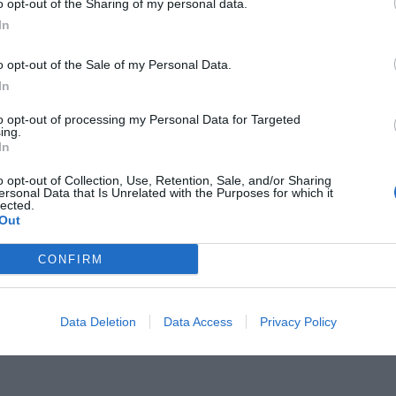
o opt-out of the Sharing of my personal data.
In
o opt-out of the Sale of my Personal Data.
In
to opt-out of processing my Personal Data for Targeted
ing.
In
Fot. Cezary Piwowarski, CC BY-SA 3.0.
o opt-out of Collection, Use, Retention, Sale, and/or Sharing
ersonal Data that Is Unrelated with the Purposes for which it
y ulicami św. Wincentego, Ostródzką i Malborską znajdziemy osam
lected.
Out
oświęcony ofiarom dżumy z 1708 roku. Pod mogiłą spoczął ojciec 
. Fundatorem pomnika jest nastomiast pozostała przy życiy matka
CONFIRM
owiedzieć się z epitafium:
Data Deletion
Data Access
Privacy Policy