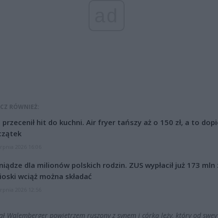
ad
CZ RÓWNIEŻ:
l przecenił hit do kuchni. Air fryer tańszy aż o 150 zł, a to dop
czątek
erpnia 2026 16:06
niądze dla milionów polskich rodzin. ZUS wypłacił już 173 mln z
oski wciąż można składać
erpnia 2026 12:56
ał Walemberger powietrzem ruszony z synem i córką leży, który od swey