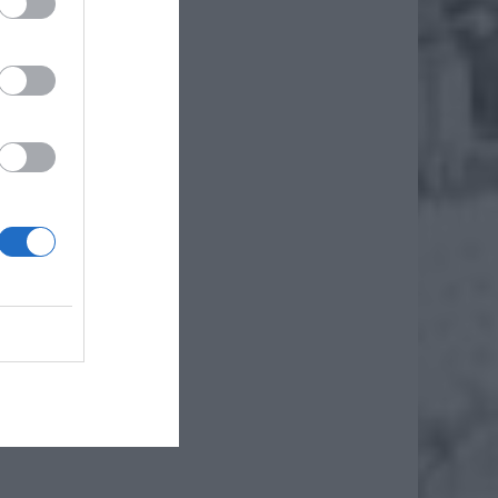
otniony
z synem
, czego