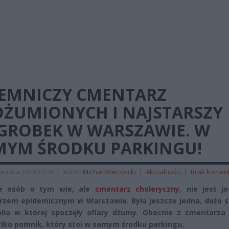
JEMNICZY CMENTARZ
DŻUMIONYCH I NAJSTARSZY
GROBEK W WARSZAWIE. W
MYM ŚRODKU PARKINGU!
ernika 2018 23:26
|
Autor:
Michał Wierzbicki
|
Aktualności
|
Brak komen
le osób o tym wie, ale
cmentarz choleryczny
, nie jest j
zem epidemicznym w Warszawie. Była jeszcze jedna, dużo s
lia w której spoczęły ofiary dżumy. Obecnie z cmentarza 
ylko pomnik, który stoi w samym środku parkingu.