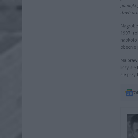
pamiątkę
dzień dr
Nagrobek
1997 ro
naokoło
obecnie 
Najprawd
liczy si
sie przy
O