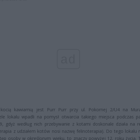
ad
 kocią kawiarnią jest Purr Purr przy ul. Pokornej 2/U4 na Mur
iele lokalu wpadli na pomysł otwarcia takiego miejsca podczas p
9, gdyż według nich przebywanie z kotami doskonale działa na r
terapia z udziałem kotów nosi nazwę felinoterapia). Do tego lokalu 
ęp osoby w określonym wieku, to znaczy powyżej 12. roku życia. 