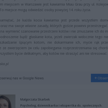
m miejscem w Warszawie jest kawiarnia Miau Grau przy ul. Kolejo
 To miejsce mogą odwiedzić osoby powyżej 14. roku życia.
pamiętać, że każda kocia kawiarnia jest przede wszystkim do
 oraz ma swoje własne zasady, których goście powinni przestrzegać
na wymienić szanowanie przestrzeni kotów i nie zmuszanie ich do int
odnoszenie bądź głaskanie kota, jeżeli zwierzak widocznie tego nie
eszkadzanie śpiącym kotom, nie dokarmianie ich, mycie rąk prz
e ze zwierzęciem (w celu zapobiegania rozprzestrzeniania się choró
szystkim bycie delikatnym, aby kotów nie straszyć ani nie stresować.
ska.pl
bserwuj nas w Google News
Obser
Małgorzata Skarbek
Psycholog, dziennikarka i ekspertka ds. społecznych.