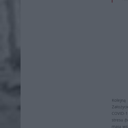
Kolejną
Założyc
COVID-1
stresu (
mają wst