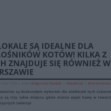
LOKALE SĄ IDEALNE DLA
ŁOŚNIKÓW KOTÓW! KILKA Z
H ZNAJDUJE SIĘ RÓWNIEŻ W
RSZAWIE
a 2023 17:54
|
Autor:
Małgorzata Skarbek
|
Aktualności
|
Brak komentar
awiarnie są doskonałym wyborem dla wielbicieli tych czworo
cy są trzy takie miejsca gdzie można wypić kawę w towarz
szystych zwierząt