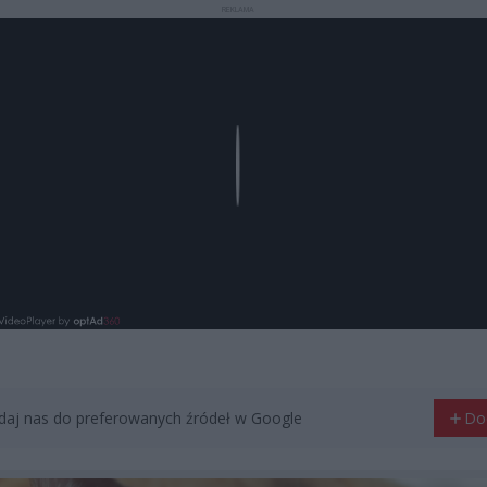
REKLAMA
Play
aj nas do preferowanych źródeł w Google
Do