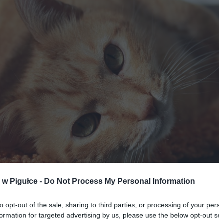
Fot. Pixabay
w Pigułce -
Do Not Process My Personal Information
ja kocich kawiarni narodziła się na Tajwanie, gdzie już w ro
to opt-out of the sale, sharing to third parties, or processing of your per
ła się pierwsza na świecie tego typu placówka pod nazwą „Cat
formation for targeted advertising by us, please use the below opt-out s