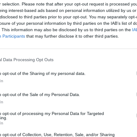
 Szybko zyskała ona na popularności ale prawdziwym hitem kocie ka
r selection. Please note that after your opt-out request is processed y
się w Japonii. W kraju tym bowiem w wielu mieszkaniach nie zezwala
eing interest-based ads based on personal information utilized by us or
nie zwierząt, a odwiedzanie lokali z puszystymi czworonogami st
disclosed to third parties prior to your opt-out. You may separately opt-
losure of your personal information by third parties on the IAB’s list of
sposobem na odstresowanie się i możliwość obcowania z nimi.
. This information may also be disclosed by us to third parties on the
IA
a tego typu kawiarnia została otwarta w Londynie, natomiast w P
Participants
that may further disclose it to other third parties.
u można było odwiedzić kocią kawiarnię w Krakowie.
l Data Processing Opt Outs
o opt-out of the Sharing of my personal data.
In
ad
o opt-out of the Sale of my Personal Data.
In
to opt-out of processing my Personal Data for Targeted
ing.
In
o opt-out of Collection, Use, Retention, Sale, and/or Sharing