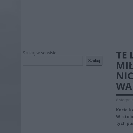
TE 
Szukaj w serwisie
Szukaj
MI
NIC
WA
8 sierpni
Kocie k
W stoli
tych pu