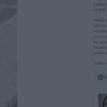
podobny
na Woli.
Należy 
zwierząt
nich moż
(w tym p
nie prz
kontakci
przede w
Źródło: e
O