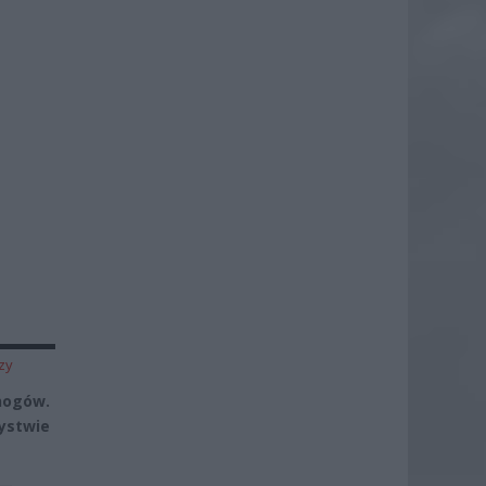
zy
nogów.
ystwie