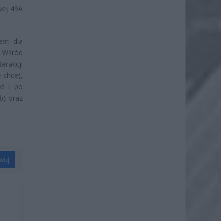
wej 49A
mem dla
. Wśród
erakcji
 chce),
ed i po
b) oraz
wuj