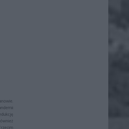
anowie.
andemii
edukcję
również
Trzecim