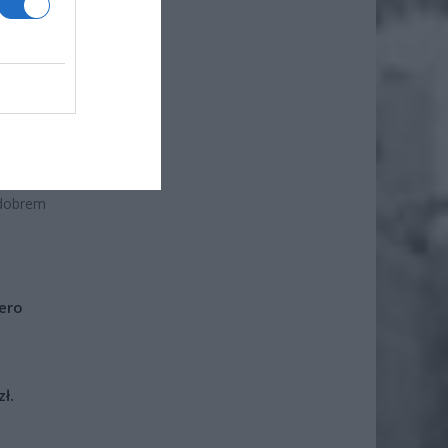
ie Miau
zytulną
opcję.
ztaty i
 na złe
eci. Od
żej 13.
aratów
 dobrem
iero
ł.